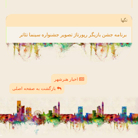
تگها
برنامه
جشن
بازیگر
رپورتاژ
تصویر
جشنواره
سینما
تئاتر
اخبار هنرشهر
بازگشت به صفحه اصلی