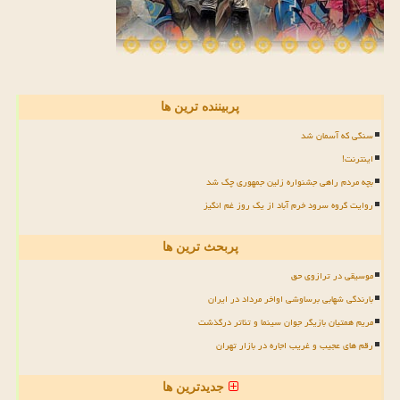
پربیننده ترین ها
سنگی که آسمان شد
اینترنت!
بچه مردم راهی جشنواره زلین جمهوری چک شد
روایت گروه سرود خرم آباد از یک روز غم انگیز
پربحث ترین ها
موسیقی در ترازوی حق
بارندگی شهابی برساوشی اواخر مرداد در ایران
مریم همتیان بازیگر جوان سینما و تئاتر درگذشت
رقم های عجیب و غریب اجاره در بازار تهران
جدیدترین ها