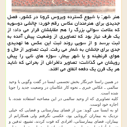
هنر شهر: با شیوع گسترده ویروس كرونا در كشور، فصل
جدیدی برای هنرمندان عكاس رقم خورد؛ چالشی دوسویه
كه علامت سوالی بزرگ را هم مقابلشان قرار می داد؛ از
یك طرف نیاز بود كه تصاویری از وضعیت پیش آمده به
ثبت برسد و از سویی روند ثبت این عكس ها تهدیدی
جدی برای جانشان به شمار می رفت. ثبت تصاویر از حال و
هوای قرنطینه و یا شهر بیمار، سوژه های نابی را پیش
رویشان می گذاشت؛ تصاویر دلخراش از بحرانی كه شاید
هر یك قرن یك دفعه اتفاق می افتد.
در همین راستا خبرنگار بخش تجسمی ایسنا در گفت وگویی با وحید
سالمی ـ عکاس خبری ـ نحوه کار عکاسان در وضعیت جدید را جویا
شده است.
کلیه تصاویری که از وحید سالمی در این مصاحبه استفاده شده، با
اجازه خود اوست.
او به ایسنا می گوید: من از فضای بیمارستانی و فضایی که خیلی
نزدیک به بیماران کرونایی بود، عکسی نگرفتم ولی همکارانم از
بیماران، فضای بیمارستانی، افرادی که فوت کردند، تشییع، تدفین و