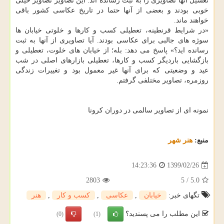
تغسیل آنها تصاویری را به ثبت رسانده اند. این تصاویر تصاویر خیلی
خوبی بودند و بعضی از آنها حتما در تاریخ عکاسی کشور باقی
خواهند ماند.
«در شرایط قرنطینه، تعطیلی کسب و کارها و خلوتی خیابان ها
سوژه های جالبی برای عکاسی بودند. آیا تصاویری از آنها به ثبت
رسانده اید؟» پاسخ می دهد: بله؛ از خیابان های خلوت، تعطیلی و
بازگشایی باردیگر کسب و کارها، تعطیلی بازارهای اصلی در شب
عید و وضعیتی که برای آنها غیر معمول بود و تغییرات زندگی
روزمره، تصاویر مختلفی گرفتم.
نمونه ای از تصاویر سالمی در دوران کرونا
منبع:
هنر شهر
1399/02/26
14:23:36
2803
5
/
5.0
تگهای خبر:
خیابان
,
عكاسی
,
كسب و كار
,
هنر
این مطلب را می پسندید؟
(0)
(1)