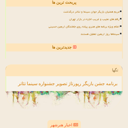
پربحث ترین ها
مریم همتیان بازیگر جوان سینما و تئاتر درگذشت
رقم های عجیب و غریب اجاره در بازار تهران
اعلام ویژه برنامه های هنری پیاده روی جاماندگان اربعین حسینی
سینماها روز اربعین تعطیل هستند
جدیدترین ها
تگها
برنامه
جشن
بازیگر
رپورتاژ
تصویر
جشنواره
سینما
تئاتر
اخبار هنرشهر