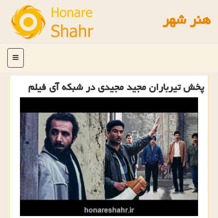
هنر شهر
منو
پخش تیرباران مجید مجیدی در شبكه آی فیلم