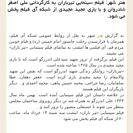
هنر شهر: فیلم سینمایی تیرباران به كارگردانی علی اصغر
شادروان و با بازی مجید مجیدی از شبكه آی فیلم پخش
می شود.
به گزارش
هنر
شهر به نقل از روابط عمومی شبکه آی فیلم،
همزمان با فرارسیدن رحلت جانسوز امام خمینی (ره) و قیام خونین
مردم قم، آی فیلمی ها امشب به تماشای فیلم سینمایی «تیر باران»
می نشینند.
این فیلم برگرفته از ترور شهید سیدعلی اندرزگو است که با بازی
مجید مجیدی در سال ۱۳۶۵ ساخته شده است.
«تیرباران» روایتگر زندگی شهید اندرزگو است که نقش این شهید
والامقام را مجید مجیدی بازی کرده است. جعفر دهقان، عطا
سلمانیان، رضا چراغی، محمد حسین پناهی، محمد احمدی و… دیگر
بازیگران این فیلم هستند.
در خلاصه داستان این فیلم سینمایی آمده است: بهمن ماه سال
۱۳۴۳ علی اندرزگو به همراه چند تن دیگر روبروی ساختمان مجلس
منتظر می شوند تا حسنعلی منصور را ترور کنند و...
فیلم سینمایی «تیر باران» امشب سه شنبه ۱۳ خرداد ماه، ساعت
۲۰ از شبکه آی فیلم پخش می شود.