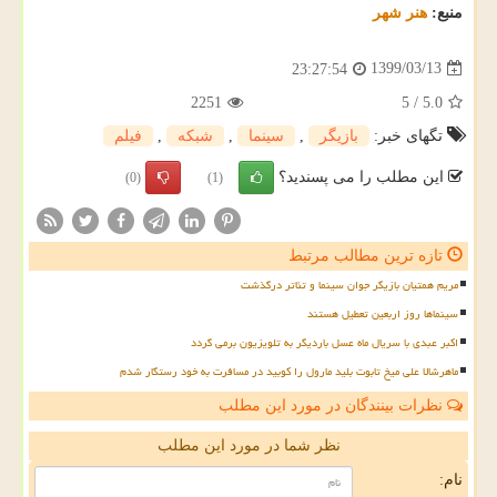
منبع:
هنر شهر
1399/03/13
23:27:54
2251
5
/
5.0
تگهای خبر:
بازیگر
,
سینما
,
شبكه
,
فیلم
این مطلب را می پسندید؟
(0)
(1)
تازه ترین مطالب مرتبط
مریم همتیان بازیگر جوان سینما و تئاتر درگذشت
سینماها روز اربعین تعطیل هستند
اکبر عبدی با سریال ماه عسل باردیگر به تلویزیون برمی گردد
ماهرشالا علی میخ تابوت بلید مارول را کوبید در مسافرت به خود رستگار شدم
نظرات بینندگان در مورد این مطلب
نظر شما در مورد این مطلب
نام: