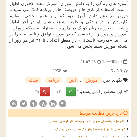
آموزه های زندگی را به دانش آموزان آموزش دهند. کجوری اظهار
داشت: استفاده از بازی ها و عروسک ها در برنامه کمک می نماید تا
دروس در ذهن دانش آموز نفوذ کند و با عمق بخشی، بتوانیم
کاربردش را در زندگی و جامعه شاهد باشیم. او در آخر اظهار
داشت: حضور مجریان کودک در چارچوب پیشنهاد به شبکه و وزارت
آموزش و پرورش ارائه شده که در صورت توافق و تائید به اجرا در
می آید. «مدرسه تابستانی» در مقطع ابتدایی تا ۳۱ تیر هر روز از
شبکه آموزش سیما پخش می شود.
1399/03/20
21:03:26
2258
5
/
5.0
تگهای خبر:
آموزش
,
آنتن
,
برنامه
,
شبكه
این مطلب را می پسندید؟
(0)
(1)
تازه ترین مطالب مرتبط
اعلام ویژه برنامه های هنری پیاده روی جاماندگان اربعین حسینی
اکبر عبدی با سریال ماه عسل باردیگر به تلویزیون برمی گردد