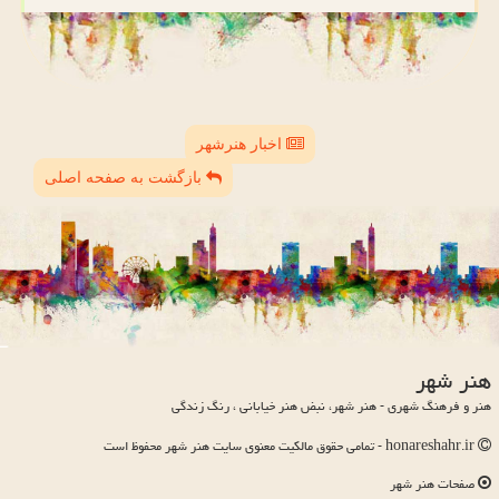
اخبار هنرشهر
بازگشت به صفحه اصلی
هنر شهر
هنر و فرهنگ شهری - هنر شهر، نبض هنر خیابانی ، رنگ زندگی
honareshahr.ir - تمامی حقوق مالکیت معنوی سایت هنر شهر محفوظ است
صفحات هنر شهر