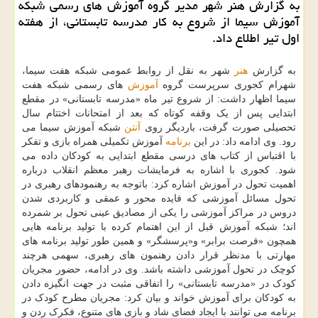
به گزارش هنر شهر مدیر گروه آموزش های رسمی شبكه
آموزش سیما از شروع به كار مدرسه تابستانی، از هفته
اول تیر اطلاع داد.
به گزارش
هنر
شهر به نقل از روابط عمومی شبکه هفت سیما،
شهرام کجوری سرپرست گروه
آموزش
های رسمی شبکه هفت
سیما اظهار داشت: از شروع تیر ماه «مدرسه تابستانی» در مقطع
ابتدایی پس از یک وقفه کوتاه که بعد از امتحانات اختتام سال
تحصیلی صورت گرفت، باردیگر روی
آنتن
شبکه آموزش سیما می
رود. وی ادامه داد: در این
برنامه
آموزش تکمیلی همراه بازی و تفکر
با اقتباس از کتاب های درسی مقطع ابتدایی به کودکان داده می
شود. کجوری با اشاره به فرمایشات رهبر معظم انقلاب درباره
اهمیت تحول در آموزش اشاره کرد: باتوجه به رهنمودهای رهبری در
تحول مسائل آموزشی که فایده محور و عمقی و کاربردی شدن
دروس در مراکز آموزشی را یکی از مصادیق عینی تحول بر شمرده
اند؛ شبکه آموزش قبل از این اهتمام کرده با تولید برنامه هایی
همچون «فرصت برابر» و«پرسشگر» و همین طور تولید برنامه های
مهارتی با مدنظر قرار دادن رهنمون های رهبری، سهمی هرچند
کوچک در تحول آموزشی داشته باشد. وی در ادامه، حضور مجریان
کودک در «مدرسه تابستانی» را اتفاقی مثبت در جهت انگیزه دادن
به کودکان برای آموزش خواند و بیان کرد: مجریان مطرح کودک در
برنامه می توانند با ایجاد فضای شاد و بازی های متنوع، فکرک ردن و