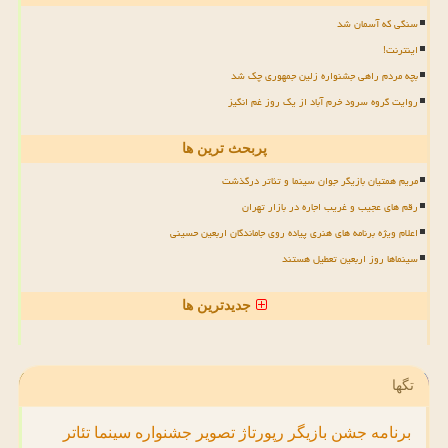
سنگی که آسمان شد
اینترنت!
بچه مردم راهی جشنواره زلین جمهوری چک شد
روایت گروه سرود خرم آباد از یک روز غم انگیز
پربحث ترین ها
مریم همتیان بازیگر جوان سینما و تئاتر درگذشت
رقم های عجیب و غریب اجاره در بازار تهران
اعلام ویژه برنامه های هنری پیاده روی جاماندگان اربعین حسینی
سینماها روز اربعین تعطیل هستند
جدیدترین ها
تگها
برنامه
جشن
بازیگر
رپورتاژ
تصویر
جشنواره
سینما
تئاتر