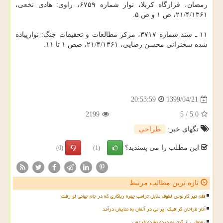
رمضان، قرارگاه کربلا، نوار شماره ۶۷۵۹، راوی: هادی نخعی،
۲۱/۴/۱۳۶۱، ص ۱ و ص ۵.
۱۱ ـ سند شماره ۳۷۱۷، مرکز مطالعات و تحقیقات جنگ: نوارپیاده
شده سخنرانی محسن رضایی، ۲۱/۴/۱۳۶۱، صص ۱ تا ۱۱.
1399/04/21
20:53:59
2199
5
/
5.0
تگهای خبر:
طراحی
این مطلب را می پسندید؟
(0)
(1)
تازه ترین مطالب مرتبط
قلم تیز کارلوس لطوف مقابل ترامپ چهره ریاکاری که در جام جهانی لو رفت
آثار طراحان گرافیک ایرانی در آلمان به نمایش درآمد
رونمایی از گنجینه دیده نشده فرعون