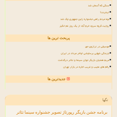
سنگی که آسمان شد
اینترنت!
بچه مردم راهی جشنواره زلین جمهوری چک شد
روایت گروه سرود خرم آباد از یک روز غم انگیز
پربحث ترین ها
موسیقی در ترازوی حق
بارندگی شهابی برساوشی اواخر مرداد در ایران
مریم همتیان بازیگر جوان سینما و تئاتر درگذشت
رقم های عجیب و غریب اجاره در بازار تهران
جدیدترین ها
تگها
برنامه
جشن
بازیگر
رپورتاژ
تصویر
جشنواره
سینما
تئاتر