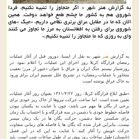
به گزارش هنر شهر « اگر متجاوز را تنبیه نكنیم، فردا
شوروی هم به كشور ما چشم طمع خواهد دوخت. همین
الان كه ما در مقابل عراق برتری نظامی داریم، «میگ »های
شوروی برای رفتن به افغانستان به مرز ما تجاوز می كنند
وای به روزی كه ما متجاوز را تنبیه نكنیم.»
به گزارش
هنر
شهر به نقل از ایسنا، دوروز قبل از آغاز عملیات
رمضان قرارگاه کربلا روز اجرای این عملیات را اعلام نمود. در
روزشمار بیستم جنگ ایران و عراق با عنوان «عبور از مرز؛ تعقیب
متجاوز با عملیات رمضان» در تشریح علل تصمیم ایران برای ورود
به خاک عراق نوشته است:
«طبق ابلاغ قرارگاه کربلا، روز ۱۳۶۱/۴/۲۲ بعنوان روز آغاز عملیات
تعیین شده است. اما ساعت حرکت نیروها از خاک ریز خودی برای
برخی از یگان ها مهم می باشد، چون با عنایت به یکسان نبودن
فاصله خطوط خودی با دشمن در سه قرارگاه و با احتساب یک زمان
برای شکستن خط دشمن، حرکت یگان ها در یک زمان میسر
نیست، بنابراین قرار شده که یگان ها با فاصله های زمانی متفاوت
حرکت خویش را آغاز کنند. با عنایت به این که در این فصل
(تابستان) طول ساعات روز بیش تر از طول ساعات شب است، باید