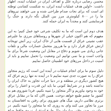
محسن رضایی درباره علل و اهداف ایران در عملیات آینده، اظهار
داشت: «اولین هدف عملیات آینده ایران، به شکست کشاندن توطئه
ای است که برای نجات صدام طراحی شده و می خواهند نیروهای
ما را در ۸۰۰ کیلومتری مرز بین الملل نگه دارند و جنگ را
فرسایشی کنند و مجدداً به ایران حمله کنند.
هدف دوم این است که ما به تکلیف شرعی خود عمل کنیم؛ به این
مفهوم که هم اکنون خیلی از شهرها و روستاهای مرزی ما علیرغم
عقب نشینی عراق از قسمت هایی از خاک ایران، زیر آتش توپخانه
ارتش عراق قرار دارد و ما هرروز متحمل خسارات مالی و تلفات
جانی زیادی می شویم و دفاع در مقابل این وضعیت شرعاً برای ما
واجب است و ما نمی توانیم این وضعیت را تحمل نماییم و باید از
امنیت در داخل مرزهای خود اطمینان حاصل نماییم.
دلیل سوم ما برای انجام عملیات در آینده این است که رژیم متجاوز
عراق را به صورت جدی تنبیه نماییم تا در آینده نه تنها رژیم عراق که
هیچ کشور دیگری در منطقه و در دنیا جرأت تجاوز به خاک ایران را
نداشته باشد و در شرایط کنونی ما باید این قدرت و اعتبار را برای
خود به وجود بیاوریم و اگر متجاوز را تنبیه نکنیم، فردا شوروی هم به
کشور ما چشم طمع خواهد دوخت. همین الان که ما در مقابل عراق
برتری نظامی داریم، میگ های شوروی برای رفتن به افغانستان به
مرز ما تجاوز می کنند وای به روزی که ما متجاوز را تنبیه نکنیم. در
زمان بنی صدر وقتی سازمان ملل طرح استقرار نیروی حافظ صلح