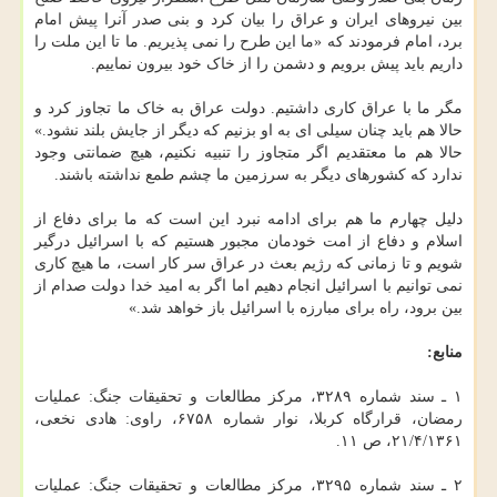
بین نیروهای ایران و عراق را بیان کرد و بنی صدر آنرا پیش امام
برد، امام فرمودند که «ما این طرح را نمی پذیریم. ما تا این ملت را
داریم باید پیش برویم و دشمن را از خاک خود بیرون نماییم.
مگر ما با عراق کاری داشتیم. دولت عراق به خاک ما تجاوز کرد و
حالا هم باید چنان سیلی ای به او بزنیم که دیگر از جایش بلند نشود.»
حالا هم ما معتقدیم اگر متجاوز را تنبیه نکنیم، هیچ ضمانتی وجود
ندارد که کشورهای دیگر به سرزمین ما چشم طمع نداشته باشند.
دلیل چهارم ما هم برای ادامه نبرد این است که ما برای دفاع از
اسلام و دفاع از امت خودمان مجبور هستیم که با اسرائیل درگیر
شویم و تا زمانی که رژیم بعث در عراق سر کار است، ما هیچ کاری
نمی توانیم با اسرائیل انجام دهیم اما اگر به امید خدا دولت صدام از
بین برود، راه برای مبارزه با اسرائیل باز خواهد شد.»
منابع:
۱ ـ سند شماره ۳۲۸۹، مرکز مطالعات و تحقیقات جنگ: عملیات
رمضان، قرارگاه کربلا، نوار شماره ۶۷۵۸، راوی: هادی نخعی،
۲۱/۴/۱۳۶۱، ص ۱۱.
۲ ـ سند شماره ۳۲۹۵، مرکز مطالعات و تحقیقات جنگ: عملیات