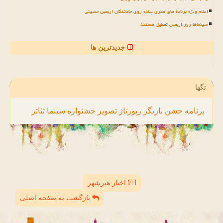
اعلام ویژه برنامه های هنری پیاده روی جاماندگان اربعین حسینی
سینماها روز اربعین تعطیل هستند
جدیدترین ها
تگها
برنامه
جشن
بازیگر
رپورتاژ
تصویر
جشنواره
سینما
تئاتر
اخبار هنرشهر
بازگشت به صفحه اصلی