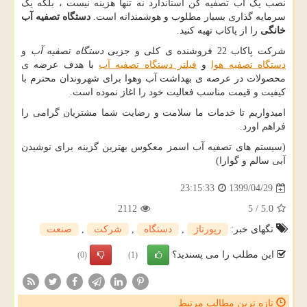
نصب یک آب تصفیه کن استاندارد نه تنها هزینه نیست ، بلکه یک
سرمایه گذاری بسیار مطلوب و هوشمندانه است.
دستگاه تصفیه آب
خانگی
را از پاکاب تهیه کنید.
شرکت پاکاب 22 فروشنده ی کلی و جزیی
دستگاه تصفیه آب
و
دستگاه تصفیه هوا
و
فیلتر دستگاه تصفیه آب
با هدف عرضه ی
محصولات در عرصه ی بهداشت آب وهوا برای شهروندان محترم با
کیفیت و قیمت مناسب فعالیت خود را اغاز نموده است.
امیدواریم تا خدمات ما سلامت و رضایت شما مشتریان گرامی را
فراهم اورد.
(سیستم های تصفیه آب اسمز معکوس بهترین گزینه برای نوشیدن
آبی سالم و گوارا)
1399/04/29
23:15:33
2112
5
/
5.0
تگهای خبر:
رپورتاژ
,
دستگاه
,
شركت
,
صنعت
این مطلب را می پسندید؟
(0)
(1)
تازه ترین مطالب مرتبط