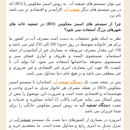
می توان سیستم های تصفیه آب به روش اسمز معکوس یا (
RO
) که
در بین سیستم های دیگر
تصفیه آب
کارآمدتر و اقتصادی تر می باشد
نام برد.
چرا از سیستم های اسمز معکوس (
RO
) در تصفیه خانه های
شهرهای بزرگ استفاده نمی شود؟
نظر به اینکه طبق تحقیقات به دست آمده مصرف آب در کشور ما
برای هر خانواده متوسط در روز حدودا 200 الی 250 لیتر می باشد و
98٪ این مقدار مصرف مربوطه به مصارف غیر از آشامیدن از جمله
استحمام- شستشوی البسه و ظروف و آبیاری فضای سبز و
شستشوی محوطه ساختمانها استفاده می شود، لذا تولید آب با
کیفیت بالا جهت این مصارف امری غیر اقتصادی و غیر ضروری و
غیر منطقی می باشد و در هیچ جای دنیا متداول نمی باشد.
پس در نتیجه نصب یک
دستگاه تصفیه آب
استاندارد با سیستم اسمز
معکوس (
RO
) در نقطه مصرف هر خانوار تبدیل به امری واجب و
هوشمندانه و اقتصادی شده است و ضرورت این موضوع را بیش از
پیش آشکار می نماید شرکت پاکاب 22 آماده مشاوره و خدمات و
نصب
دستگاه تصفیه آب
به روش اسمز معکوس خانگی را برای
شما عزیزان می باشد.
امروزه در بسیاری از کشورهای دنیا نصب یک سیستم
تصفیه آب
در
منزل تبدیل به امری رایج و متداول شده است. ما معتقدیم خرید و