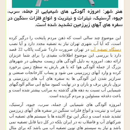
هنر شهر: امروزه آلودگی های شیمیایی از جمله، سرب،
جیوه، آرسنیك، نیترات و نیتریت و انواع فلزات سنگین در
سفره های آبهای زیرزمین تشدید شده است.
این موضوع چند سالی است که ذهن مردم پایتخت را درگیر کرده
است، که آیا آب شهری تهران نیاز به تصفیه مجدد دارد و آیا نصب
دستگاه تصفیه آب
در تهران ضرورت دارد؟ شرکت پاکاب 22 قصد
دارد با بررسی این موضوع اطلاعات مفیدی را برای شما عزیزان
ارائه دهد، امروزه به دلیل آلودگی های زیست محیطی در شهرهای
بزرگ از جمله آلودگی هوا که با هر بارش به سطح زمین برخورد
کرده و وارد آبهای زیرزمینی می شود و پساب کارخانجات صنعتی و
سرازیر شدن این آلودگی ها به سفره های آب های زیرزمینی و
نزول بارش برف و باران و در نهایت کمبود منابع آبی سالم آلودگیهای
شیمیایی آب نسبت به دهه های گذشته به مراتب بیشتر شده است و
باعث دغدغه مسئولین و مردم گردیده است.
امروزه آلودگی های شیمیایی از جمله، سرب، جیوه، آرسنیک،
نیترات و نیتریت و انواع فلزات سنگین در سفره های آبهای زیرزمین
تشدید شده است و دیگر این نوع آلاینده ها با سیستم های تصفیه آب
شرکتهای آب و فاضلاب نه در ایران بلکه در کل دنیا قابل تصفیه نمی
باشد و نیاز به سیستم های نوین تصفیه آب می باشد که برای مثال