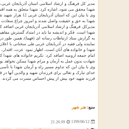
مدیر کل فرهنگ و ارشاد اسلامی استان آذربایجان غربی، با
شهدا محقق می شود، اشاره کرد: شهدا متعلق به همه اقشار
وی با بیان این که ا
شهدا به حق و حقیقت واصل شدند و امروز چراغ سعادت ج
مدیرکل فرهنگ و ارشاد اسلامی آذربایجان غربی اضافه کرد
شهدا است. فکر و اندیشه ما باید در امتداد گسترش مفاهی
به گزارش ستاد ارتباطات رسانه ای (فهما)، همین طور د
نماینده ولی فقیه در آذربایجان غربی طی سخنانی با اعلا
شهدا و خانواده های آنان است، اظهار نمود: عزت، اقتدار
امام جمعه ارومیه اضافه کرد: تکریم خانواده های شهدا 
شهادت بدون عمل به آرمان و مرام شهدا ممکن نخواهد بود
وی با بیان این که تداوم مسیر راه و آرمان شهدا با تأسی
خدای تبارک و تعالی برای فرزندان شهید و والدین آنها در 
فرزند شهید خود بیش از پیش احساس مسرت می کردند.
منبع:
هنر شهر
1399/06/12
21:26:09