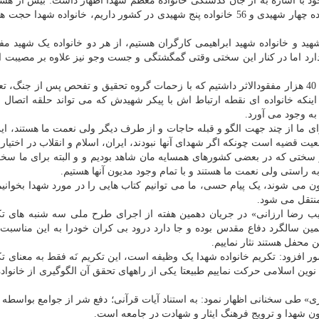
د با اشاره به از جان گذشتگی خانواده معظم شهدا اظهار داشت: بیش از هش
خانواده دو شهید، بیش از 600خانواده سه شهید، 104 خانواده چهار شهیدی و 56 خانواده پنج شهیدی در کشور داریم، خانواده شه
د و خانواده شهید ابراهیمی کارگران هستیم، از هر دو خانواده یک شهید مفقو
د اما در کنار این سختی وقتی گمگشتگی و جست وجو نیز علاوه بر مصیبت 
وی اظهار داشت: ما پس از هشت سال دفاع مقدس حدود 40 هزار مفقودالاثر داشتیم که با زحمات گروه تحقیق و تفحص پس از جن
 اینکه خانواده ای نقطه ارتباط اش با پیکر شهیدش که می تواند حلقه اتصال 
به وجود می آورد.
رای ما از چند جهت الگو و قبله حاجات و از طرف دیگر ولی نعمت ما هستند، ا
 قضیه است چونکه اگر شهدای آنها نبودند، ایران، اسلام و انقلاب در اختیار م
 و سختی که در بعضی کشورهای همسایه مان شاهد بودیم و و البته برای ما سخت
ه راستی ولی نعمت ما هستند و با تمام وجود مدیون آنها هستیم.
ون می شوند، یک پیام حسی، ما می توانیم کتاب هایی را در مورد شهدا بخوانیم
منتقل می شود.
یب رضا ارزانی» در جریان دهمین هفته از اجرای طرح ملی سه شنبه های تکر
ین سالگرد دفاع مقدس بوده و جا دارد درود بی کران خودرا به این مناسبت 
محفل هستند نثار نماییم.
افزود: تکریم خانواده شهدا یک وظیفه است، این تکریم نَه فقط به معنای تک
ن اسلامی حرکت نماییم طبیعتا یکی از راههای تحقق آن الگوگیری از خانواد
اری» طی سخنانی اظهار نمود: به استناد آیات قرآنی؛ دفع شر از جوامع بواسط
شهدا و ترویج فرهنگ ایثار و شهادت در جامعه است.