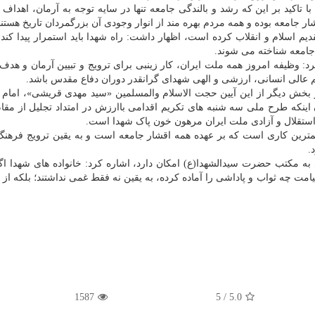
 تاکید بر این که رشد و بالندگی جامعه تنها در سایه توجه به آرمان، اهداف
 جامعه بوده و همه مردم بهره مند از انوار وجودی آن بزرگمردان تاریخ هستند
ستان آذربایجان غربی 12 هزار شهید تقدیم اسلام و انقلاب کرده است، اظهار داشت: راه شهدا باید استمرار پیدا 
امعه شناخته می شوند.
: وظیفه امروز همه ملت ایران، کار زینبی برای ترویج و تبیین آرمان و هدف 
م عالی انسانی، ارزشی و الهی شهدای گرانقدر دوران دفاع مقدس باشد.
ر بخش دیگر از این آیین حجت الاسلام والمسلمین «سید مهدی قریشی»، امام 
ن اینکه طرح ملی سه شنبه های تکریم اقدامی باارزش در امتداد تجلیل از مقا
، استقلال و آزادی ملت ایران مرهون خون پاک شهدا است.
کمترین کاری است که بر عهده همه اقشار جامعه است و به یقین ترویج فرهنگ ا
.
 به مکتب حضرت سیدالشهدا(ع) امکان دارد، اشاره کرد: خانواده های شهدا اگر
قیامت چه ثواب و پاداشی را آماده کرده، به یقین نه فقط غمی نداشتند؛ بلکه ا
1587
5
/
5.0