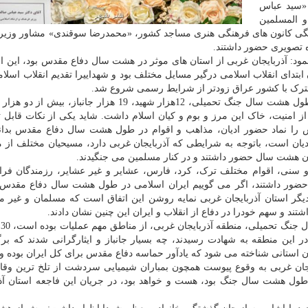
د، دکتر «سید عباس
 المسلمین
هنگی کانون های فرهنگی هنری مساجد کشور، «محمدرضا سوقندی» مشاور وزیر
ه تصویری حضور داشتند.
ود: آذربایجان غربی از استان های موثر در هشت سال دفاع مقدس بود، این اس
تدای انقلاب اسلامی درگیر مسایل مختلف بود و شهداییرا تقدیم انقلاب اسلام
شترک با کشور عراق زودتر از شرایط رسمی شروع شد.
وزیر فرهنگ و ارشاد اسلامی افزود: آذربایجان غربی در طول هشت سال جنگ تحمیلی، 12هزار شهید، 19 هزار جانبا
از امنیت، خاک این مرز و بوم و کیان اسلام داشت. شاید یکی از نکات قابل ت
 را نماد حضور ادیان، مذاهب و اقوام در طول هشت سال دفاع مقدس بدانی
یان است، باتوجه به شرایطی که آذربایجان غربی دارد، مسیحیان مختلف از 
 آن هشت سال حضور داشتند و در کنار مسلمین می جنگیدند.
سنی، اقوام مختلف ترک، کرد، فارس، عشایر و غیر عشایر، رزمندگان فراو
ضور داشتند، اگر می گوییم ایران اسلامی در طول هشت سال دفاع مقدس ب
گر استان آذربایجان غربی نمایه روشن این اتفاق است که مسلمان و غیر م
د و سهم خودرا در دفاع از انقلاب و ایران این چنین نشان دادند.
وزیر
ر این منطقه به شهادت رسیدند، چه بسیار جانباز و ایثارگرانی شدند که برگ
وان استانی شناخته می شود که یادآور حماسه دفاع مقدس برای کل ایران بوده 
یجان غربی به وقوع پیوست همچون بمباران شیمیایی سردشت از تلخ ترین وقایع
 طول هشت سال جنگ بود، هست و خواهد بود، در جریان این فاجعه استان آذر