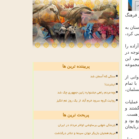
 فرهنگ
تان به
ی کرد،
ز، بیش از دو هزار آزاده را
وجه در
م، این
مجموعه
پربیننده ترین ها
سنگی که آسمان شد
انی از
ا تمام
اینترنت!
سلمان،
بچه مردم راهی جشنواره زلین جمهوری چک شد
روایت گروه سرود خرم آباد از یک روز غم انگیز
 فرهنگ و ارشاد اسلامی اشاره کرد: در این هشت سال جنگ تحمیلی، منطقه آذربایجان غربی، از مناطق مهم عملیات بوده است، 30 عملیات
شتند و
و هست.
پربحث ترین ها
 بود و
بارندگی شهابی برساوشی اواخر مرداد در ایران
بایجان
مریم همتیان بازیگر جوان سینما و تئاتر درگذشت