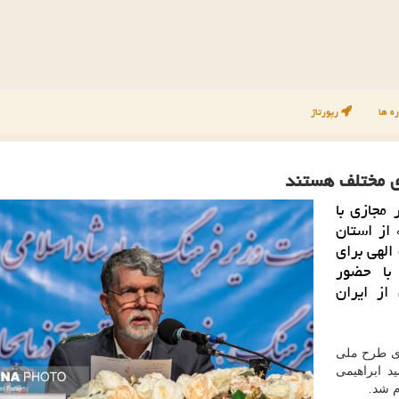
ه ها
رپورتاژ
ی مختلف هستند
مجازی با
 از استان
 الهی برای
با حضور
از ایران
ای طرح ملی
د ابراهیمی
م شد.