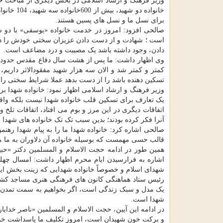
وزیر فرهنگ و ارشاد اسلامی در بخش دیگری از مباحث خو
برای نسل ما و نسل های پسین هستند.
صالحی افزود: امروز در خدمت خانواده «یوسفی» با دو شهی
است ؛ شهادت و از دست دادن عزیزان سختی خودش را دار
دادن، وجود داشته باشد یک مصیبت و درد مضاعف است.
کمتر و کمتر شد و الان سه هزار شهید مفقودالاثر داریم،
تسکین دهنده باشد را از دست بدهد عملا شرایط سختی را 
وزیر فرهنگ و ارشاد اسلامی اظهار نمود: خانواده شهدا ب
یک تعارف برای تسکین قلب خانواده شهدا نیست بلکه واقعیت
اتفاقات دیگری در این مرز و بوم می افتاد، اتفاقات تلخ
آنرا فکر کرده بودند؛ بدین سبب تک تک خانواده های شهدا ب
صالحی اشاره کرد: خانواده شهدا ما را به پیام شهدا رهنم
قالب حسی مهمست که بوسیله خانواده آن دلاوران به ما 
همین طور در ادامه حجت الاسلام و المسلمین دکتر «حب
اشاره به فرارسیدن ایام محرم اظهار داشت: امسال چهلم
شهدای اسلام و خصوصاً خانواده شهدایی که زینت بخش این 
رئیس ستاد هماهنگی کانون های فرهنگی هنری مساجد کشور 
یک مدل و سبک زندگی است، اگر بخواهیم به سمت تمدن نوی
شهدا است.
در ادامه این آیین، حجت الاسلام و المسلمین «ناصر خدای
و برکت خون شهیدان است، امروز تکلیف ما پاسداشت خون 