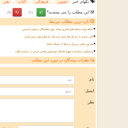
تگهای خبر:
تصویر
,
فرهنگی
,
كتاب
,
هنر
این مطلب را می پسندید؟
(0)
(1)
تازه ترین مطالب مرتبط
اعلام ویژه برنامه های هنری پیاده روی جاماندگان اربعین حسینی
اکبر عبدی با سریال ماه عسل باردیگر به تلویزیون برمی گردد
شروع پخش سریال ارتباط از شبکه تماشا
پزشکیان درگذشت چهره ماندگار موسیقی نواحی ایران را تسلیت گفت
نظرات بینندگان در مورد این مطلب
ن
نام:
ایمیل:
نظر: