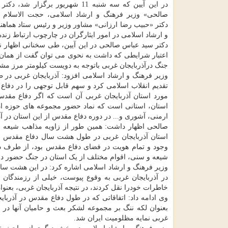
در این آیین که سه شنبه 11 شهریور برگزار ش
صالحی» وزیر فرهنگ و ارشاد اسلامی، حجت الاسلام و
دکتر «حبیب رضا ارزانی» مشاور وزیر و رئیس ستاد هما
و ارشاد اسلامی در امور ایثارگران در چارچوب ارتباط زند
دکتر سید عباس صالحی در این آیین، طی سخنانی اظهار نم
اعتبار شرایطی که داشت به نحوی می توان گفت از همان اب
جنگ درآذربایجان غربی باتوجه به دویست کیلومتر مرز م
تقدیم انقلاب اسلامی کرد و سهم قابل توجهی را در دفاع 
مورد استان آذربایجان غربی آن است که اگر دفاع مقدس
استان، استانی است که نماد حضور مجموعه های حوزه اد
ارمنی، آشوری و... در دوره دفاع مقدس از این استان در
صالحی اظهار داشت: همین طور از زاویه مذاهب شیعه و 
استان آذربایجان غربی در طول هشت سال دفاع مقدس ح
وجود و تمام هویت در فضای دفاع مقدس بود، از طرف دی
شیعه و سنی، اقوام مختلف از یک استان در جنگ حضور داشتن
در آذربایجان غربی به وقوع پیوست، خیلی از رزمندگان د
خاطرات خودرا نقل کردند، در نتیجه آذربایجان غربی، بعن
وی ادامه داد: اتفاقاتی که در طول دفاع مقدس در آذربا
بعنوان لکه ننگ بر مجموعه لشکر بعث و حامیان آنها در
غربی نمایه مظلومیت ایران شد.