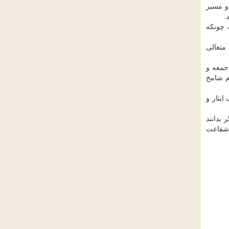
 و مسیر
.
کند، چونکه
متعالی
جمعه و
م شامخ
یثار و
 بدانند
ز شفاعت