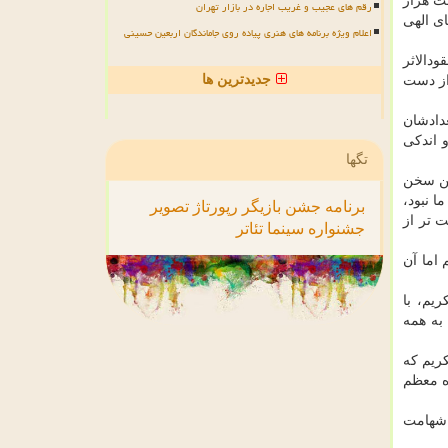
ت هزار
رقم های عجیب و غریب اجاره در بازار تهران
دا حجت های الهی
اعلام ویژه برنامه های هنری پیاده روی جاماندگان اربعین حسینی
دالاثر
جدیدترین ها
از دست
گ، تعدادشان
و اندکی
تگها
ین سخن
ا نبود،
برنامه
جشن
بازیگر
رپورتاژ
تصویر
 تر از
جشنواره
سینما
تئاتر
 اما آن
یم، با
به همه
ریم که
ه معظم
ه شهامت