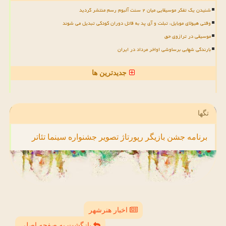
شنیدن یک تفکر موسیقایی میان ۲ سنت آلبوم رسم منتشر گردید
وقتی هیولای موبایل، تبلت و آی پد به قاتل دوران کودکی تبدیل می شوند
موسیقی در ترازوی حق
بارندگی شهابی برساوشی اواخر مرداد در ایران
جدیدترین ها
تگها
برنامه
جشن
بازیگر
رپورتاژ
تصویر
جشنواره
سینما
تئاتر
اخبار هنرشهر
بازگشت به صفحه اصلی