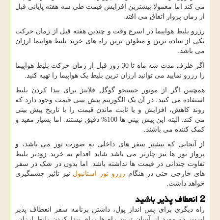
می کند اما معمولا بیشترین افزایش قیمت طی سه هفته پایانی قبل
از زمان پرواز اتفاق می افتد.
رزرو بلیط هواپیما در اسرع وقت و چندین هفته قبل از زمان حرکت
یکی از ساده ترین و مطوئن ترین راه های خرید بلیط هواپیما ارزان
می باشد.
اگر ظرف مدت سه ماه تا 30 روز قبل از زمان حرکت بلیط هواپیما
را رزرو نمایید می توانید ارزان ترین بلیط یک هواپیما را تهیه کنید.
همچنین اگر از موتور جستجو گوگل فلایتز برای پیدا کردن بلیط
استفاده می کنید، در آن یک الگوریتم پیش بینی قیمت وجود دارد که
روند کاهش، افزایش و یا ثابت ماندن قیمت را با تاریخ پیش بینی
می کند. البته این پیش بینی ها 100% دقیق نیستند. اما بسیار مفید و
کمک کننده می باشند.
از آنجایی که بیشتر سفر های داخلی به صورت تور می باشد، و
پرواز تور ها نیز چارتر می باشد شاید اقدام به خرید زودتر بلیط
تفاوت چندانی در قیمت ها نداشته باشد. اما بدون در شک در سفر
های خارجی حتی در هنگام
رزرو تور استانبول
نیز تاثیر چشمگیری
خواهد داشت.
2 انعطاف پذیر باشید
راه دیگری برای پس انداز پول، داشتن برنامه سفر انعطاف پذیر
است. دو مورد از آسان ترین راه ها برای پیدا کردن بلیط ارزان،