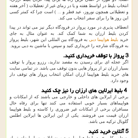
انتخاب بلیط در اواسط هفته و یا در زمای غیر از تعطیلات ( آخر هفته
و تعطیلاتی همچون نوروز، عید فطر و ... ) است چرا که کمتر کسی
این روز ها را برای سفر انتخاب می کند.
انعطاف پذیری در مورد پرواز در فرودگاه دیگر نیز می تواند در پیدا
کردن بلیط ارزان به شما کمک کند. به عنوان مثال به جای
خرید
بلیط هواپیما دبی
به فرودگاه بین المللی این شهر، بلیط پرواز
به فرودگاه شارجه را خریداری کنید و سپس با ماشین به دبی بروید.
3 پرواز با توقف خریداری کنید.
اگر عجله ای برای رسیدن به مقصد ندارید، رزرو پرواز با توقف
بسیار ارزان تر از پرواز هایی بدون توقف می باشد. در تمامی سایت
های خرید بلیط هواپیما ارزان امکان انتخاب پرواز های توقف دار
وجود دارد.
4 بلیط ایرلاین های ارزان را نیز چک کنید
برخی از ایرلاین های داخلی و خارجی می باشند که از امکانات و
هواپیماهای بسیار خوبی استفاده می کنند تنها برای رفاه حال
مسافران برخی از امکانات غیر ضروری را کاسته و بلیط هواپیما
ارزان قیمت می فروشند. یکی از این ایرلاین ها ایرلاین اطلس
گلوبال ترکیه می باشد.
5 آنلاین خرید کنید
به طور کلی خرید بلیط هواپیما به صورت انلاین بسیار ارزان تر از