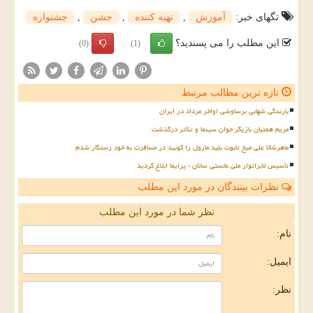
تگهای خبر:
آموزش
,
تهیه كننده
,
جشن
,
جشنواره
این مطلب را می پسندید؟
(0)
(1)
تازه ترین مطالب مرتبط
بارندگی شهابی برساوشی اواخر مرداد در ایران
مریم همتیان بازیگر جوان سینما و تئاتر درگذشت
ماهرشالا علی میخ تابوت بلید مارول را کوبید در مسافرت به خود رستگار شدم
تأسیس لابراتوار ملی نخستی سانان - پرایما ابلاغ گردید
نظرات بینندگان در مورد این مطلب
نظر شما در مورد این مطلب
نام:
ایمیل:
نظر: