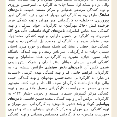
والی نژاد و شبکه اول سیما «پل» به کارگردانی امیرحسین نوروزی
و تهیه کنندگی مرتضی شعبانی و مرکز مستند حقیقت
نامزدهای
نماهنگ
«ارغوان» به کارگردانی مهدیار عقابی و تهیه کنندگی امیر
پوروزیری ««حلول» به کارگردانی امیر مهران و تهیه کنندگی فرید
فرخنده کیش «خاک مهرآیین» به کارگردانی جواد اشرفیان و تهیه
کنندگی سید عباس امامزاده
نامزدهای کوتاه داستانی
«آب هیچ گاه
نمیمیرد» به کارگردانی حسین دارابی و تهیه کنندگی محمدجواد
موحد «تمام مریم ها» کارگردان محمدجلیل اسکندرزاده و تهیه
کنندگی عمار خطی با مشارکت شبکه سمنان و حوزه هنری استان
سمنان «ولد» به کارگردانی امیر باس ربیعی و تهیه کنندگی باشگاه
فیلم سوره «بادیه نشین» به کارگردانی عماد سلمانیان و تهیه
کنندگی انجمن سینمای جوانان دفتر آبادان و شرکت پتروشیمی
شیمی تکس آریا
نامزدهای بخش سینمایی
«آژانس شیشه ای» به
کارگردانی ابراهیم حاتمی کیا و تهیه کنندگی مهدی کریمی «ایستاده
در غبار» به کارگردانی محمدحسین مهدویان و تهیه کنندگی حبیب
والی نژاد «بازمانده» کارگردان سیف الله داد و تهیه کننده منوچهر
محمدی «سفر به چزابه» به کارگردانی رسول ملاقلی پور و تهیه
کنندگی مرکز گسترش سینمای مستند و تجربی «شیار ۱۴۳» به
کارگردانی نرگس آبیار و تهیه کنندگی محمدحسین قاسمی
نامزدهای
پویانمایی کوتاه و بلند
«شهر خاموش» به کارگردانی امیر مهران و
تهیه کنندگی امیر مهران و مرکز گسترش سینمای مستند و تجربی
«فهرست مقدس» به کارگردانی محمدامین همدانی و تهیه کنندگی