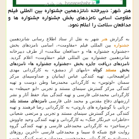
هنر شهر: دبیرخانه شانزدهمین جشنواره بین المللی فیلم
مقاومت اسامی نامزدهای بخش جشنواره جشنواره ها و
مدافعان سلامت را اعلام نمود.
به گزارش
هنر
شهر به نقل از ستاد اطلاع رسانی شانزدهمین
جشنواره
بین المللی فیلم «مقاومت»، اسامی نامزدهای بخش
«جشنواره جشنواره ها» و «مدافعان سلامت» از طرف دبیرخانه
شانزدهمین جشنواره بین المللی فیلم «مقاومت» اعلام گردید.
نامزدهای
دریافت جایزه
بخش «جشنواره جشنواره ها»
نامزدهای
بخش
مستند
کوتاه
«نامهای از دمشق» به کارگردانی مهدی
ابراهیمخانی، تهیه کنندگی عباس ایمانیان و صداوسیمای مرکز
سمنان «لوتوس» به کارگردانی محمدرضا وطن دوست و تهیه
کنندگی مرکز گسترش سینمای مستند و تجربی «ابو حمیظه» به
کارگردانی محمدعلی فارسی و تهیه کنندگی بنیاد حفظ آثار و نشر
ارزشهای دفاع مقدس و محمد علی فارسی
نامزدهای مستند بلند
«زنانی با گوشواره های باروتی» به کارگردانی رضا فرهمند و تهیه
کنندگی مرکز گسترش سینمای مستند و تجربی و مرتضی شعبانی
«خاطرات خبرنگار جنگ» به کارگردانی و تهیه کنندگی وحید چاووش
«رستاخیز» به کارگردانی محمدعلی فارسی و تهیه کنندگی گروه
روایت فتح شبکه ۵ سیما و محمدعلی فارسی «آخرین روزهای
زمستان» به کارگردانی محمدحسین مهدویان و تهیه کنندگی حبیب