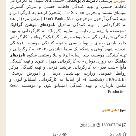
آموزش
پزشکی
نامزدهای پویانمایی
«سنگ های سپید» به کارگردانی
فاطمه حسنی و تهیه کنندگی فاطمه حسنی و مرکز گسترش
سینمای مستند و تجربی The Saviour (مُنجی) از هند به کارگردانی و
تهیه کنندگی آرجون موخرجی Don't Panic، Man (نترس مَرد) از هند
به کارگردانی و تهیه کنندگی ساحیل
نامزدهای موشن گرافیک
«مجموعه با _هم _ رعایت _ نماییم (کرونا)» به کارگردانی و تهیه
کنندگی شهرام بیگی «مجموعه موشن گرافیک کرونا» به کارگردانی
حامد بارئی طبری و پویا رئیسی و تهیه کنندگی موسسه فرهنگی
اندیشه شهید آوینی و شبکه یک سیما «پاندمی۲۰۲۰» به کارگردانی و
تهیه کنندگی موسسه چند رسانه ایرنا و لیلا رستمی شکوه
نامزدهای
نماهنگ
«یه روزی دوباره» به کارگردانی مهران علوی و تهیه کنندگی
مأوا «شب قدر» به کارگردانی فرشید فرجی و تهیه کنندگی مرکز
روابط عمومی وزارت بهداشت، درمان و آموزش پزشکی
«FRAGILE (شکستنی)» از ایتالیا به کارگردانی امیلیانو لئون و
مکس نارداری و تهیه کنندگی امیلیانو لئون و موسسه Reset
Production
منبع:
هنر شهر
1399/07/04
20:43:18
1278
5
/
5.0