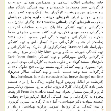
خانه پویانمایی انقلاب اسلامی و محمدامین همدانی «پدر» به
کارگردانی سید محمدرضا خردمندان و تهیه کنندگی باشگاه فیلم
سوره «شهر من سردشت» کارگردان زیبا ارژنگ و تهیه کننده انجمن
سینمای جوانان ایران
نامزدهای دریافت جایزه بخش «مدافعان
سلامت»
نامزدهای کوتاه داستانی
«Don't Worry (نگران نباش) » به
کارگردانی و تهیه کنندگی مانا پاک سرشت «ملاقات آخر» به
کارگردان محمد مهدی فکریان، تهیه کننده محسن مشرقی «خط
شکن» به کارگردانی و تهیه کنندگی امیر مسعود اصلاح Mask
(ماسک) از هند به کارگردانی سوئتا کومار داش و تهیه کنندگی
مهاپراساد ناندا Gratitude (شکرگزاری) از مکزیک به کارگردانی و
تهیه کنندگی خورخه سالگادو پونس My Mom (مادر من) از هند به
کارگردانی راکش مویرانگتم و تهیه کنندگی Dark Room Studio
نامزدهای مستند کوتاه
«در خلوت شب» به کارگردانی مهدی امینی و
جواد یقموری و تهیه کنندگی گروه مستند روایت فتح «بلوک ۶۵» به
کارگردانی سید وحید حسینی نامی و تهیه کنندگی سالار حیدرنژاد
Italy lockdown: how the coronavirus has foreve changed our lives
(قرنطینه در ایتالیا: ویروس کرونا چگونه زندگی ما را برای همیشه
تغییر داد)؛ کارگردانان کارلا فالزون، ساچا بیازو، سیمون ژیانکریستو
فارو و کارمین بنینسارا بعنوان تهیه کننده From the window (از پشت
پنجره) به کارگردانی و تهیه کنندگی آنژلیکا گریگورییوا «داوطلب»
(مستند شهادت دکتر طهماسبی– آمل) به کارگردانی نسرین گودرزی
و تهیه کنندگی مرکز روابط عمومی وزارت بهداشت، درمان و