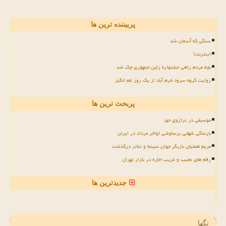
پربیننده ترین ها
سنگی که آسمان شد
اینترنت!
بچه مردم راهی جشنواره زلین جمهوری چک شد
روایت گروه سرود خرم آباد از یک روز غم انگیز
پربحث ترین ها
موسیقی در ترازوی حق
بارندگی شهابی برساوشی اواخر مرداد در ایران
مریم همتیان بازیگر جوان سینما و تئاتر درگذشت
رقم های عجیب و غریب اجاره در بازار تهران
جدیدترین ها
تگها