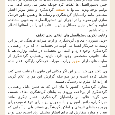
چنین دستورالعمل ها غفلت کرد چونکه بنظر می رسد گاهی می
توانیم توجه ویژه استانها به
صنعت
گردشگری و نقش موثر اقشار
مختلفی مانند راهنمایان گردشگری و رسانه ها و همین طور فرهنگ
سازی این مقوله را در اجرای این دستورالعمل ها به خوبی مشاهده
نماییم و کمتر چنین مسائل پیش پا افتاده ای را در استانها انتظار
داشته باشیم.
رعایت نکردن دستوالعمل های ابلاغی یعنی تخلف
«ولی تیموری» معاون گردشگری وزارت میراث فرهنگی نیز در این
زمینه به خبرنگار ایسنا می گوید: در بخشنامه ای که برای راهنمایان
گردشگری وجود دارد و البته این بخشنامه در سایت وزارت هم با
ماده قانونی مشخصی وجود دارد، بازدید راهنمایان گردشگری از
سایت های دارای
مجوز
وزارت میراث فرهنگی رایگان اعلام شده
است.
وی تاکید می کند: بنابر این اگر مکانی این قانون را رعایت نمی کند،
تخلف کرده است و در صورتیکه گزارش این موارد اعلام گردد،
ادارات کل ملزم به رسیدگی هستند.
معاون گردشگری کشور با بیان این که به همین دلیل راهنمایان
گردشگری از پرداخت ورودی به بناهای گردشگری معاف هستند،
می گوید: علاوه بر راهنمایان گردشگری اقشار دیگری مانند
خبرنگاران، دانش آموزان و دانشجویان نیز دارای تنوع تخفیف برای
ورود به بناهای تاریخی و اماکن گردشگری هستند ولی از آنجایی که
تعداد و موارد سفارش ای برای اقشار مختلف زیاد است، نمی توان