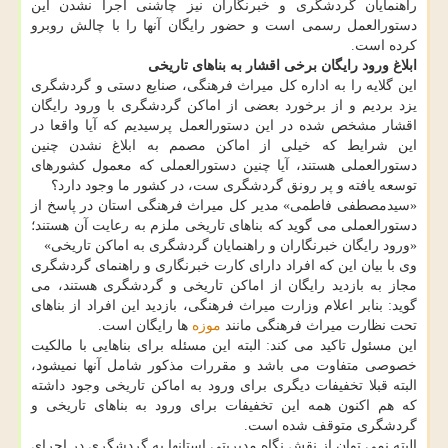
راهنمایان گردشگری و خبرنگاران نیز چاشنی اجرا نشدن این
دستورالعمل رسمی است و حضور رایگان آنها را با چالش روبرو
کرده است.
ابلاغ ورود رایگان برخی اقشار به بناهای تاریخی
این گلایه را به اداره کل میراث فرهنگی، صنایع دستی و گردشگری
یزد بردیم و از برخورد بعضی از اماکن گردشگری با ورود رایگان
اقشار مشخص شده در این دستورالعمل پرسیدیم که آیا واقعا در
این شرایط که خیلی از اماکن مصمم به ابلاغ نشدن چنین
دستورالعملی هستند، آیا چنین دستورالعملی که معمول کشورهای
توسعه یافته و پر رونق گردشگری ست، در کشور ما وجود دارد؟
«سیدمصطفی فاطمی» مدیر کل میراث فرهنگی استان در پاسخ از
دستورالعملی می گوید که بناهای تاریخی ملزم به رعایت آن هستند؛
«ورود رایگان خبرنگاران و راهنمایان گردشگری به اماکن تاریخی»
وی با بیان این که افراد دارای کارت خبرنگاری و راهنمای گردشگری
مجاز به بازدید رایگان از اماکن تاریخی و گردشگری هستند، می
گوید: بنابر اعلام وزارت میراث فرهنگی، بازدید این افراد از بناهای
تحت نظارت میراث فرهنگی مانند
موزه
ها رایگان است.
این مسئول تاکید می کند: البته این مسئله برای بناهایی با مالکیت
خصوصی متفاوت می باشد و مقررات مذکور شامل آنها نمی‎شود،
البته قبلا تخفیفات دیگری برای ورود به اماکن تاریخی وجود داشته
که هم اکنون همه این تخفیفات برای ورود به بناهای تاریخی و
گردشگری متوقف شده است.
البته نمی توان از نقش نگاه مدیریتی استانها به گردشگری در اجرای