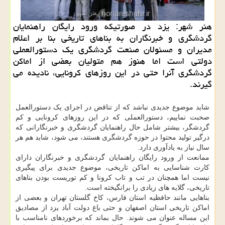
هنر شهر: یزد در صورتیكه ورود رایگان راهنمایان
گردشگری و خبرنگاران به بناهای تاریخی بنا بر اعلام
مدیران و مسئولان صنعت گردشگری یك دستورالعملی
دولتی است اما هنوز هم متولیان بعضی از اماكن
گردشگری آنرا حتی در این روزهای كرونایی، نادیده می
گیرند.
شاید موضوع جدیدی نباشد که از تناقض در اجرای یک دستورالعمل
صحبت نماییم، دستورالعملی که در این روزهای کرونایی و کم
گردشگر، بیشتر شامل حال راهنمایان گردشگری و خبرنگارانی که
درگیر تولید محتوا در حوزه گردشگری هستند، می شود، شاید هم هر
سال نیاز به یادآوری دارد.
ممانعت از ورود رایگان راهنمایان گردشگری و خبرنگاران دارای
کارت شناسایی به اماکن تاریخی، موضوع جدیدی برای پیگیری
نیست اما همچنان در تب و تاب کرونا و کم توریست بودن بناهای
تاریخی، گلایه های زیادی را برانگیخته است.
بناهایی مانند حافظیه استان فارس، کاخ گلستان تهران و بعضی از
اماکن تاریخی استان اصفهان و حتی باغ دولت آباد یزد از مصادیق
این مساله عنوان می شوند. حال بماند که برخوردهای نامناسب با