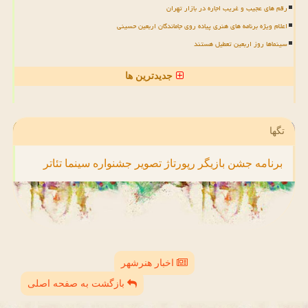
رقم های عجیب و غریب اجاره در بازار تهران
اعلام ویژه برنامه های هنری پیاده روی جاماندگان اربعین حسینی
سینماها روز اربعین تعطیل هستند
جدیدترین ها
تگها
برنامه
جشن
بازیگر
رپورتاژ
تصویر
جشنواره
سینما
تئاتر
اخبار هنرشهر
بازگشت به صفحه اصلی