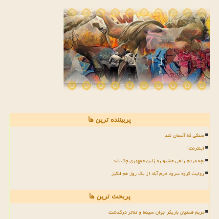
پربیننده ترین ها
سنگی که آسمان شد
اینترنت!
بچه مردم راهی جشنواره زلین جمهوری چک شد
روایت گروه سرود خرم آباد از یک روز غم انگیز
پربحث ترین ها
مریم همتیان بازیگر جوان سینما و تئاتر درگذشت