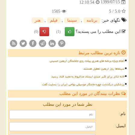
1399/07/15
12:10:54
1505
5
/
5.0
تگهای خبر:
برنامه
,
سینما
,
فیلم
,
هنر
این مطلب را می پسندید؟
(0)
(1)
تازه ترین مطالب مرتبط
اعلام ویژه برنامه های هنری پیاده روی جاماندگان اربعین حسینی
سینماها روز اربعین تعطیل هستند
خانه تئاتر برای اکبر عبدی ایستاد مدالیوم به مجید قناد رسید
پزشکیان درگذشت چهره ماندگار موسیقی نواحی ایران را تسلیت گفت
نظرات بینندگان در مورد این مطلب
نظر شما در مورد این مطلب
نام:
ایمیل: