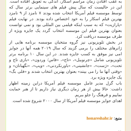
به عقب افتادن زمان مراسم اسکار، اندکی به تعویق افتاده است.
این در حالیست که سال پیش فیلم های سینمایی برتر سال که
توسط موسسه فیلم آمریکا انتخاب شده بودند ۷ نامزد از ۹ نامزد
بهترین فیلم اسکار را به خود اختصاص داده بودند. در نهایت فیلم
«پارازیت» که به سبب اینکه فیلمی بین المللی بود و نمی توانست
بعنوان بهترین فیلم این موسسه انتخاب گردد یک جایزه ویژه از
طرف موسسه دریافت کرد.
در بخش تلویزیونی نیز گروه منتخبان موسسه برنامه هایی از
ژانرهای مختلف را برمی گزیند که سال ۲۰۱۹ همه آنها در جوایز
امی نیز موفق به کسب جایزه شدند. در این سال ۱۰ برنامه برتر
تلویزیونی شامل «چرنوبیل»، «تاج»، «فاس/ وردون»، «بازی تاج و
تحت»، «ژست»، «جانشینی»، «باورنکردنی»، «ویپ»، «نگهبانان» و
«وقتی آنها ما را می بینند» بعنوان بهترین انتخاب شدند و «فلی بگ»
یک جایزه ویژه برد.
باب گزل مدیر عامل موسسه فیلم آمریکا دراین زمینه اظهار
داشت: حالا بیش از هر زمان دیگری نیاز داریم تا از هنر حمایت
نماییم و فرهنگ را جلو ببریم.
اهدای جوایز موسسه فیلم آمریکا از سال ۲۰۰۰ شروع شده است.
منبع:
honareshahr.ir