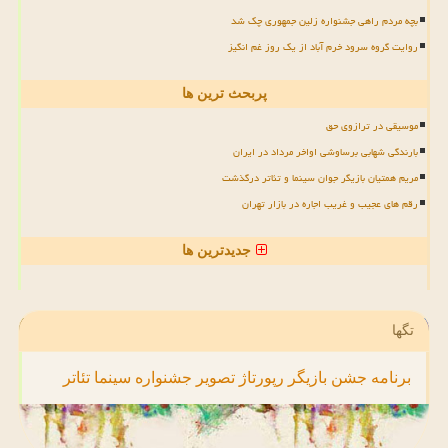
بچه مردم راهی جشنواره زلین جمهوری چک شد
روایت گروه سرود خرم آباد از یک روز غم انگیز
پربحث ترین ها
موسیقی در ترازوی حق
بارندگی شهابی برساوشی اواخر مرداد در ایران
مریم همتیان بازیگر جوان سینما و تئاتر درگذشت
رقم های عجیب و غریب اجاره در بازار تهران
جدیدترین ها
تگها
برنامه
جشن
بازیگر
رپورتاژ
تصویر
جشنواره
سینما
تئاتر