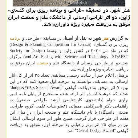
هنر شهر: در مسابقه «طراحی و برنامه ریزی برای گنسای»
ژاپن، دو اثر طراحی ارسالی از دانشگاه علم و صنعت ایران
موفق به دریافت «جایزه ویژه داوران» شد.
به گزارش
هنر
شهر به نقل از ایسنا،
در مسابقه «طراحی و
برنامه
ریزی برای گنسای» (Design & Planning Competition for Gensai)
که در ماه می ۲۰۲۰ در کشور ژاپن و توسط (Society for Design
and Art Fusing with Science and Technology- SDAFST) برگزار
شد، دو اثر طراحی ارسالی از دانشگاه علم و
صنعت
ایران موفق به
دریافت «جایزه ویژه داوران» شد.
برمبنای اعلام خبر از سایت رسمی مسابقه، تعداد ۲۵ اثر از کل آثار
ارسالی به مسابقه، توانستند به مرحله اول صعود کنند که در این
بین، ۷ اثر موفق به دریافت گواهی “Judge&#۳۹;s Special Award”
شدند که خوشبختانه دو اثر ارائه شده مستخرج از پایان نامه امیر
بهاری خواه (دانشجوی کارشناسی ارشد طراحی صنعتی) به
راهنمایی دکتر ناصرکلینی ممقانی (عضو هیات علمی گروه طراحی
صنعتی دانشگاه) با نام دانشگاه علم و صنعت ایران در میان این
هفت اثر طراحی قرار گرفت. همین طور اثر سوم ارسالی ایشان
نیز در میان ۲۵ اثر برتر راهیابی به مرحله اول، موفق به دریافت
گواهی “Gensai Design Award” شد.