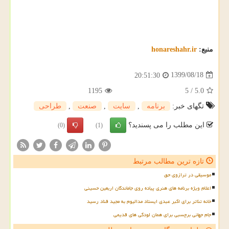
منبع:
honareshahr.ir
1399/08/18
20:51:30
1195
5
/
5.0
تگهای خبر:
برنامه
,
سایت
,
صنعت
,
طراحی
این مطلب را می پسندید؟
(0)
(1)
تازه ترین مطالب مرتبط
موسیقی در ترازوی حق
اعلام ویژه برنامه های هنری پیاده روی جاماندگان اربعین حسینی
خانه تئاتر برای اکبر عبدی ایستاد مدالیوم به مجید قناد رسید
جام جهانی برچسبی برای همان لودگی های قدیمی