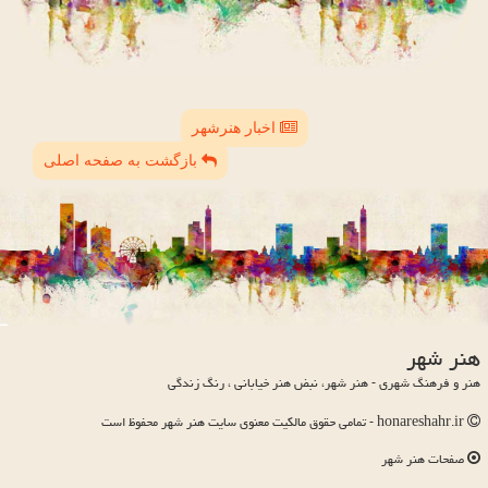
اخبار هنرشهر
بازگشت به صفحه اصلی
هنر شهر
هنر و فرهنگ شهری - هنر شهر، نبض هنر خیابانی ، رنگ زندگی
honareshahr.ir - تمامی حقوق مالکیت معنوی سایت هنر شهر محفوظ است
صفحات هنر شهر