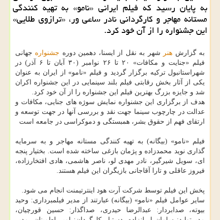
به پایان رسید كه فیلم ایرانی «نامو» به تهیه كنندگی
مستانه مهاجر و كارگردانی نادر ساعی ور، «ترازوی طلایی»
این جشنواره را از آن خود كرد.
به گزارش
هنر
شهر به نقل از ایسنا، دهمین دوره
جشنواره
جهانی
فیلم «جنایت و مکافات» ۲۰ تا ۲۶ نوامبر (۳۰ آبان تا ۶ آذر) در
شهراستانبول ترکیه برگزار گردید و فیلم «نامو» از ایران به عنوان
یکی از آثار بخش رقابتی فیلم بلند سینمایی در این جشنواره اکران
شد و جایزه بزرگ بهترین فیلم این جشنواره را از آن خود کرد.
هدف از برگزاری این جشنواره نمایش سوژه های جنایی، مکافات و
عدالت در چارچوب سینما جهت نقد و بررسی آنها در جهت توسعه و
ارتقای فهم از حقوق بشر، همبستگی و دموکراسی در جامعه است
فیلم «نامو» (بیگانه) به تهیه کنندگی مستانه مهاجر و به سرمایه
گذاری نوید محمدزاده و پژمان بازغی ساخته شده است. بختیار پنجه
ای، سویل شیرگیر، نادر مهدی لو، ناصر هاشمی، هادی افتخارزاده،
فیروز عاقلی و تارا آقاجانی بازیگران این فیلم هستند.
پخش این فیلم توسط شرکت آرت هود اینترتیمنت انجام می شود.
سایر عوامل فیلم «نامو» (بیگانه) عبارتند از مدیر فیلمبرداری: وحید
بیوته، صدابردار: عبدالرضا حیدری، صداگذار: حسین قورچیان،
مدیرتولید: سامان ایرانزاده، دستیار کارگردان: امیر اطمینان، مدیر