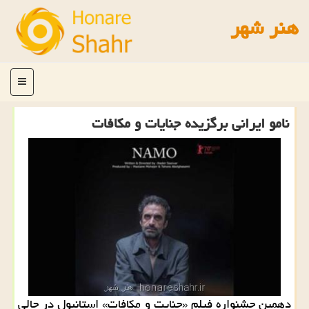
هنر شهر
منو
نامو ایرانی برگزیده جنایات و مكافات
دهمین جشنواره فیلم «جنایت و مكافات» استانبول در حالی