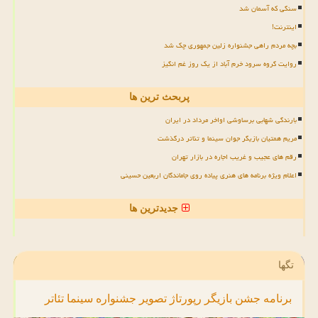
سنگی که آسمان شد
اینترنت!
بچه مردم راهی جشنواره زلین جمهوری چک شد
روایت گروه سرود خرم آباد از یک روز غم انگیز
پربحث ترین ها
بارندگی شهابی برساوشی اواخر مرداد در ایران
مریم همتیان بازیگر جوان سینما و تئاتر درگذشت
رقم های عجیب و غریب اجاره در بازار تهران
اعلام ویژه برنامه های هنری پیاده روی جاماندگان اربعین حسینی
جدیدترین ها
تگها
برنامه
جشن
بازیگر
رپورتاژ
تصویر
جشنواره
سینما
تئاتر