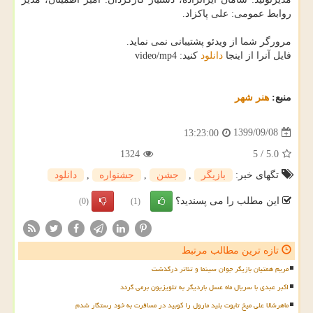
روابط عمومی: علی پاکزاد.
مرورگر شما از ویدئو پشتیبانی نمی نماید.
فایل آنرا از اینجا
دانلود
کنید: video/mp4
منبع:
هنر شهر
1399/09/08
13:23:00
1324
5
/
5.0
تگهای خبر:
بازیگر
,
جشن
,
جشنواره
,
دانلود
این مطلب را می پسندید؟
(0)
(1)
تازه ترین مطالب مرتبط
مریم همتیان بازیگر جوان سینما و تئاتر درگذشت
اکبر عبدی با سریال ماه عسل باردیگر به تلویزیون برمی گردد
ماهرشالا علی میخ تابوت بلید مارول را کوبید در مسافرت به خود رستگار شدم