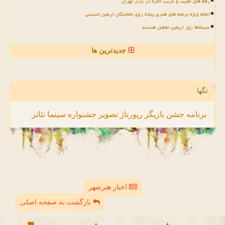
رقم های عجیب و غریب اجاره در بازار تهران
اعلام ویژه برنامه های هنری پیاده روی جاماندگان اربعین حسینی
سینماها روز اربعین تعطیل هستند
جدیدترین ها
تگها
برنامه
جشن
بازیگر
رپورتاژ
تصویر
جشنواره
سینما
تئاتر
اخبار هنرشهر
بازگشت به صفحه اصلی