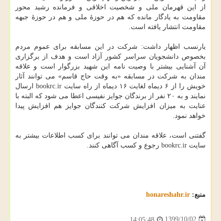
از این قهرمان ملی و شخصیت اخلاقی و فرمانده رشید محور
مقاومت به یادگار مانده که هم در حوزهٔ ملی و هم در حوزهٔ جبهه
مقاومت انتشار یافته است.
یارنسب اظهار داشت: شرکت در این مسابقه برای عموم مردم
بخصوص دانشجویان سراسر کشور آزاد است و هدف از برگزاری
آن آشنایی بیشتر با وصیت نامه این شهید بزرگوار است و علاقه
مندان به شرکت در مسابقه «به وقت حاج قاسم» می توانند آثار
خویش را از ۶ دیماه لغایت ۱۶ دیماه از راه سایت bookrc.ir ارسال
نمایند و به ۲۰ نفر از برندگان جوایز نفیسی اعطا می شود که البته با
عنایت به میزان افزایش شرکت کنندگان جوایز هم افزایش پیدا
خواهد نمود.
گفتنی است، علاقه مندان می توانند برای کسب اطلاعات بیشتر به
سایت bookrc.ir رجوع و کسب آگاهی کنند.
منبع:
honareshahr.ir
1399/10/02
14:05:48