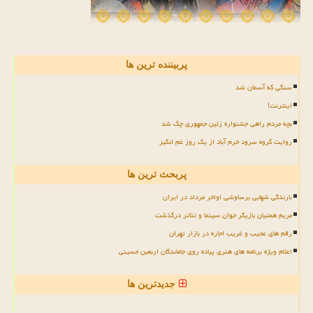
پربیننده ترین ها
سنگی که آسمان شد
اینترنت!
بچه مردم راهی جشنواره زلین جمهوری چک شد
روایت گروه سرود خرم آباد از یک روز غم انگیز
پربحث ترین ها
بارندگی شهابی برساوشی اواخر مرداد در ایران
مریم همتیان بازیگر جوان سینما و تئاتر درگذشت
رقم های عجیب و غریب اجاره در بازار تهران
اعلام ویژه برنامه های هنری پیاده روی جاماندگان اربعین حسینی
جدیدترین ها