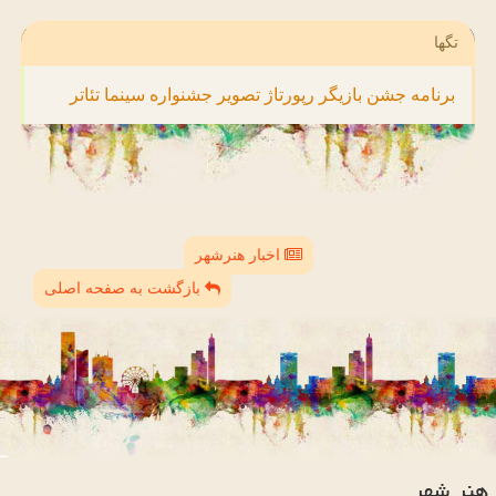
تگها
برنامه
جشن
بازیگر
رپورتاژ
تصویر
جشنواره
سینما
تئاتر
اخبار هنرشهر
بازگشت به صفحه اصلی
هنر شهر