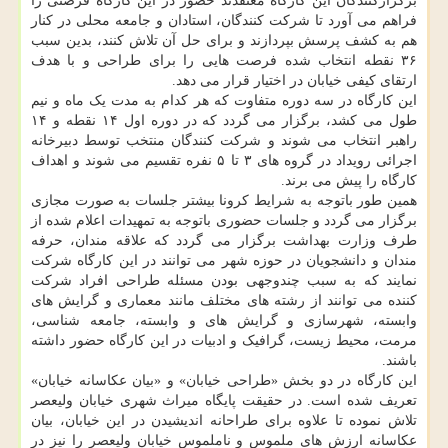
برگزارکنندگان این کارگاه معتقدند حضور در این کارگاه فرصتی را
فراهم می آورد تا شرکت کنندگان، استادان و جامعه محلی در کنار
هم به کشف پرسش بپردازند و برای حل آن تلاش کنند، بدین سبب
۳۶ نقطه انتخاب شده فرصت هایی را برای طراحی و با هدف
ارتقای کیفی خیابان در اختیار قرار می دهد.
این کارگاه در سه دوره متفاوت که هر کدام به مدت یک ماه و نیم
طول می کشد، برگزار می گردد که در دوره اول ۱۴ نقطه و ۱۴
راهبر انتخاب می شوند و شرکت کنندگان منتخب توسط دبیرخانه
اجرائی رویداد در گروه های ۳ تا ۵ نفره تقسیم می شوند و اهداف
کارگاه را پیش می برند.
همین طور باتوجه به شرایط کرونا بیشتر جلسات به صورت مجازی
برگزار می گردد و جلسات حضوری باتوجه به تمهیدات اعلام شده از
طرف وزارت بهداشت برگزار می گردد که علاقه مندان، حرفه
مندان و دانشجویان در حوزه شهر می توانند در این کارگاه شرکت
نمایند که به سبب چندوجهی بودن مسئله طراحی افراد شرکت
کننده می توانند از رشته های مختلف مانند معماری و گرایش های
وابسته، شهرسازی و گرایش های و وابسته، جامعه شناسی،
مرمت، محیط زیست، گرافیک و ادبیات در این کارگاه حضور داشته
باشند.
این کارگاه در دو بخش «طراحی خیابان» و «بیان عکاسانه خیابان»
تعریف شده است. در حقیقت پایگاه میراث شهری خیابان ولیعصر
تلاش نموده تا علاوه برای طراحانه اندیشیدن در این خیابان، بیان
عکاسانه ارزش های ملموس و ناملموس خیابان ولیعصر را نیز در