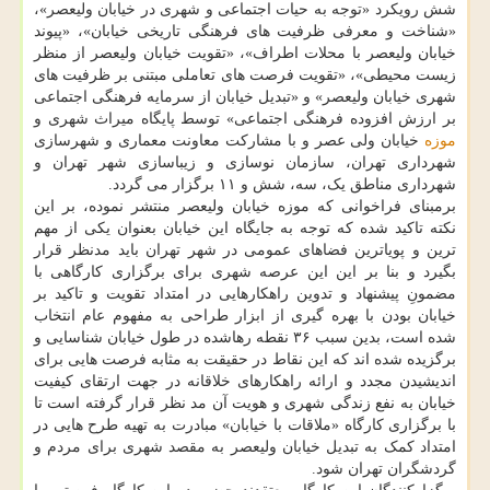
شش رویکرد «توجه به حیات اجتماعی و شهری در خیابان ولیعصر»،
«شناخت و معرفی ظرفیت های فرهنگی تاریخی خیابان»، «پیوند
خیابان ولیعصر با محلات اطراف»، «تقویت خیابان ولیعصر از منظر
زیست محیطی»، «تقویت فرصت های تعاملی مبتنی بر ظرفیت های
شهری خیابان ولیعصر» و «تبدیل خیابان از سرمایه فرهنگی اجتماعی
بر ارزش افزوده فرهنگی اجتماعی» توسط پایگاه میراث شهری و
موزه
خیابان ولی عصر و با مشارکت معاونت معماری و شهرسازی
شهرداری تهران، سازمان نوسازی و زیباسازی شهر تهران و
شهرداری مناطق یک، سه، شش و ۱۱ برگزار می گردد.
برمبنای فراخوانی که موزه خیابان ولیعصر منتشر نموده، بر این
نکته تاکید شده که توجه به جایگاه این خیابان بعنوان یکی از مهم
ترین و پویاترین فضاهای عمومی در شهر تهران باید مدنظر قرار
بگیرد و بنا بر این این عرصه شهری برای برگزاری کارگاهی با
مضمونِ پیشنهاد و تدوین راهکارهایی در امتداد تقویت و تاکید بر
خیابان بودن با بهره گیری از ابزار طراحی به مفهوم عام انتخاب
شده است، بدین سبب ۳۶ نقطه رهاشده در طول خیابان شناسایی و
برگزیده شده اند که این نقاط در حقیقت به مثابه فرصت هایی برای
اندیشیدن مجدد و ارائه راهکارهای خلاقانه در جهت ارتقای کیفیت
خیابان به نفع زندگی شهری و هویت آن مد نظر قرار گرفته است تا
با برگزاری کارگاه «ملاقات با خیابان» مبادرت به تهیه طرح هایی در
امتداد کمک به تبدیل خیابان ولیعصر به مقصد شهری برای مردم و
گردشگران تهران شود.