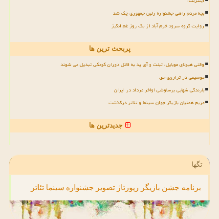
اینترنت!
بچه مردم راهی جشنواره زلین جمهوری چک شد
روایت گروه سرود خرم آباد از یک روز غم انگیز
پربحث ترین ها
وقتی هیولای موبایل، تبلت و آی پد به قاتل دوران کودکی تبدیل می شوند
موسیقی در ترازوی حق
بارندگی شهابی برساوشی اواخر مرداد در ایران
مریم همتیان بازیگر جوان سینما و تئاتر درگذشت
جدیدترین ها
تگها
برنامه
جشن
بازیگر
رپورتاژ
تصویر
جشنواره
سینما
تئاتر