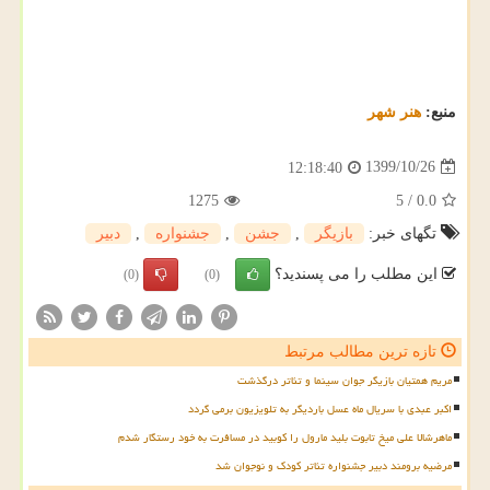
منبع:
هنر شهر
1399/10/26
12:18:40
1275
5
/
0.0
تگهای خبر:
بازیگر
,
جشن
,
جشنواره
,
دبیر
این مطلب را می پسندید؟
(0)
(0)
تازه ترین مطالب مرتبط
مریم همتیان بازیگر جوان سینما و تئاتر درگذشت
اکبر عبدی با سریال ماه عسل باردیگر به تلویزیون برمی گردد
ماهرشالا علی میخ تابوت بلید مارول را کوبید در مسافرت به خود رستگار شدم
مرضیه برومند دبیر جشنواره تئاتر کودک و نوجوان شد