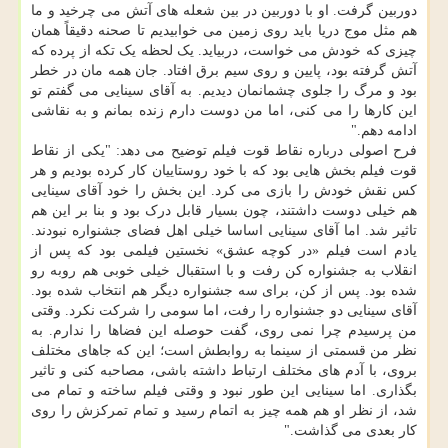
دوربین گرفت. او با دوربین در بین شعله های آتش می چرخید و ما
هم مثل موج دریا باید روی زمین می خوابیدیم تا صحنه دقیقاً همان
چیزی که خودش می خواست، دربیاید. یک لحظه یک تکه از پرده که
آتش گرفته بود، پایین و روی سیم برق افتاد. جان همه مان در خطر
بود و مرگ را جلوی چشمانمان دیدیم. به آقای سینایی می گفتم تو
این کارها را می کنی، اما من دوست دارم زنده بمانم و به نقاشی
ادامه دهم."
فرح اصولی درباره نقاط قوت فیلم توضیح می دهد: "یکی از نقاط
قوت فیلم بخش هایی بود که با خود روستاییان کار کرده بودیم و هر
کس نقش خودش را بازی می کرد. این بخش را خود آقای سینایی
هم خیلی دوست داشتند، چون بسیار قابل درک بود و بنا بر این هم
تاثیر شد. اما آقای سینایی اساسا خیلی اهل فضای جشنواره نبودند.
یادم است فیلم «در کوچه عشق» نخستین فیلمی بود که پس از
انقلاب به جشنواره کن رفت و با استقبال خیلی خوبی هم روبه رو
شده بود. پس از کن، برای سه جشنواره دیگر هم انتخاب شده بود.
آقای سینایی دو جشنواره را رفت، اما سومی را شرکت نکرد. وقتی
من پرسیدم چرا نمی روی، گفت حوصله این فضاها را ندارم. به
نظر من قسمتی از سینما به روابطش است؛ این که جاهای مختلف
بروی، با آدم های مختلف ارتباط داشته باشی، مصاحبه کنی و تاثیر
بگذاری. اما سینایی این طور نبود و وقتی فیلم ساخته و تمام می
شد، از نظر او هم همه چیز به اتمام رسید و تمام تمرکزش را روی
کار بعدی می گذاشت."