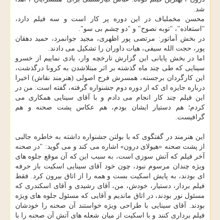
شد.
محسن مخملباف در این دوره پر کار است و سه فیلم دارد،
"استعاذه"، "توبه نصوح" و "دو چشم بی سو".
در بخش آماتور: مرتضی پور اظهری، مجید جوانمرد، حمید دهقان
پور، حجت الله سیفی، هیات داوران را تشکیل می دادند.
اما در بخش پایانی این گزارش تارخچه وار، یادی نماییم از خسرو
سینایی که طی چند ماه گذشته بر اثر مبتلاشدن به کرونا درگذشت،
این کارگردان برجسته، همسرش فرح اصولی (هنرمند نقاش) اخیرا
درباره جایزه ای که از دوره دوم جشنواره گرفته، گفته است: من در
این فیلم چند کار انجام می دادم و با آقای سینایی همکاری می
کردم؛ هم دستیار ایشان بودم، هم عکاس پشت صحنه و هم
گرافیست.
این هنرمند در گفتگوی که با بولتن جشنواره داشته به خاطره جالبی
از پشت صحنه «هیولای درون» اشاره می کند و می گوید: "در صحنه
آخر فیلم که آتش سوزی است، به سبب این که آن موقع جلوه های
ویژه چندان مرسوم نبود، چون خود آقای سینایی اسکیت باز حرفه
ای بودند، به پایش اسکیت بست و همه را از اتاق بیرون کرد. فقط
فیلم بردار، دستیار، خودش، من، آقای رشیدی و آقای اسکندری که
مسئول نور بودند، در اتاق ماندیم و آقایی که مسئول جلوه های ویژه
بودند. آقای سینایی با طراحی ویژه خواستند آن صحنه را خودشان
فیلم برداری کنند و با اسکیت از میان شعله های آتش آن صحنه را با