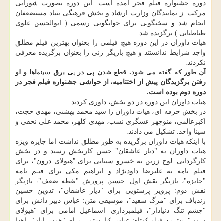
دوره جشنواره فیلم فجر آمده است: این دوره بصورت شورایی
مرکب از نمایندگان وزارت ارشاد و بخش فرهنگی بنیاد مستضعفان
انجام شد و سخنگویی برای جوابگویی رسمی ( ابوالحسن علوی
طباطبایی ) برگزیده شد.
هیات داوران در این دوره هیچ فیلمی را بعنوان بهترین فیلم مطلق
واجد شرایط ندانستند و هیچ بازیگر زنی را بعنوان برگزیده معرفی
نکردند.
آن طور که گفته می شود، قطع شدن پی در پی برق سینماها و لو
رفتن برگزیدگان پیش از اختتامیه، از حواشی جشنواره فیلم فجر در
دوره دوم بوده است.
هیات داوران این دوره در دو بخش، داوری کردند.
در بخش حرفه ای، هیات داوران را سید محمد بهشتی، مهدی حجت،
اکبرعالمی، منوچهر عسگری نسب، مهدی کلهر، محمد علی نحفی و
سینا واحد. تشکیل می دادند.
با اینکه هیات داوران برگزیده به طور مطلق نداشت اما جایزه ویژه
هیات داوران به "دیار عاشقان" حسن کاربخش رسید و در بخش
کارگردانی: لوح زرین به خسرو سینایی برای "هیولای درون"، برای
فیلم نامه به علیرضا داودنژاد و ابراهیم مکی برای فیلم نامه
"جایزه"، بازیگر نقش اول: حسین پرورش "نقطه ضعف"، بازیگر
نقش دوم: پرویز پرستویی برای "دیار عاشقان"، تدوین حسین
زندباف برای "مرگ سفید"، موسیقی متن: عباس دبیر دانش برای
"چشم تنگ دنیادار"، فیلمبرداری: اسماعیل امامی برای "هیولای
درون"، بهترین فیلم کوتاه: عباس کیارستمی برای "همسرایان"، اهدا