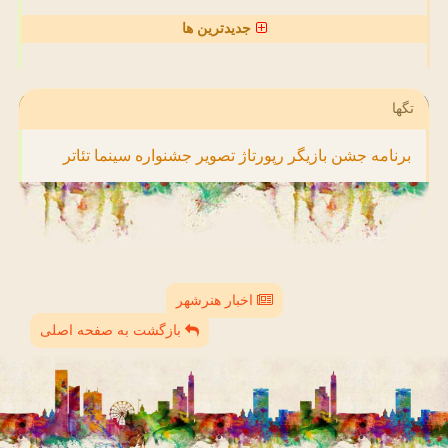
جدیدترین ها
تگها
برنامه
جشن
بازیگر
رپورتاژ
تصویر
جشنواره
سینما
تئاتر
اخبار هنرشهر
بازگشت به صفحه اصلی