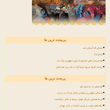
پربیننده ترین ها
سنگی که آسمان شد
اینترنت!
بچه مردم راهی جشنواره زلین جمهوری چک شد
روایت گروه سرود خرم آباد از یک روز غم انگیز
پربحث ترین ها
موسیقی در ترازوی حق
بارندگی شهابی برساوشی اواخر مرداد در ایران
مریم همتیان بازیگر جوان سینما و تئاتر درگذشت
رقم های عجیب و غریب اجاره در بازار تهران