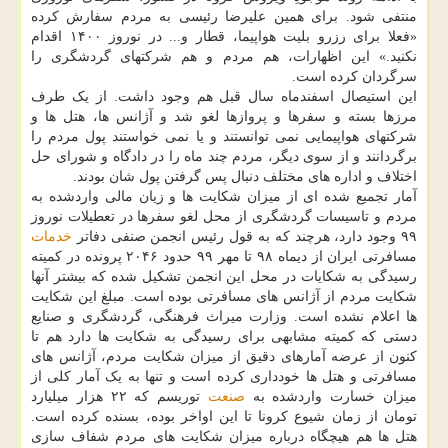
منتفی شود. برای همین علیرضا رئیسی به مردم سفارش کرده
«فعلا برای رزرو بلیت هواپیما، قطار و... در نوروز ۱۴۰۰ اقدام
نکنید.» این اظهارات، هم مردم و هم شرکتهای گردشگری را
سرگردان کرده است.
این استیصال اسفندماه سال قبل هم وجود داشت. از یک طرف
مرزها بسته و سفرها و پروازها لغو شد و آژانس ها، هتل ها و
شرکتهای هواپیمایی نمی توانستند و یا نمی خواستند پول مردم را
برگردانند و از سوی دیگر، مردم چند ماه را در دادگاه و شورای حل
اختلاف و اداره های مختلف دنبال پس گرفتن پول شان بودند.
آمار تجمیع شده ای از میزان شکایت ها و زیان مالی واردشده به
مردم و تاسیسات گردشگری از محل لغو سفرها در تعطیلات نوروز
۹۹ وجود دارد، هرچند که به قول رئیس انجمن صنفی دفاتر
خدمات
مسافرتی ایران از دیماه ۹۸ تا مهر ۹۹ حدود ۲۰۴۶ پرونده در کمیته
رسیدگی به شکایات در محل این انجمن تشکیل شده که بیشتر آنها
شکایت مردم از آژانس های مسافرتی بوده است. مبلغ این شکایت
ها اعلام نشده است. وزارت میراث فرهنگی، گردشگری و صنایع
دستی که کمیته مشابهی برای رسیدگی به شکایت ها دارد هم تا
کنون از عرضه آمارهای دقیق از میزان شکایت مردم، آژانس های
مسافرتی و هتل ها خودداری کرده است و تنها به یک آمار کلی از
میزان خسارت واردشده به
صنعت
توریسم که ۲۲ هزار میلیارد
تومان از زمان شیوع کرونا تا این اواخر بوده، بسنده کرده است.
هتل ها هم هیچگاه درباره میزان شکایت های مردم شفاف سازی