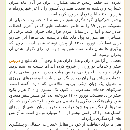
نکرده اند. فقط رئیس جامعه هتلداران ایران در آبان ماه میزان
خسارت واردشده به صنعت هتلداری کشور را تا آخر شهریورماه ۸
هزار و ۵۰۰ میلیارد تومان برآورد کرده است.
بیشتر شرکتهای گردشگری هنوز نتوانسته اند خسارت تحمیلی از
تعطیلات نوروز ۹۹ را به خاطر بخشنامه هایی که در آخرین لحظات
صادر شد و آنها را در مقابل مردم قرار داد، جبران کنند. برخی از
مسافران هم هنوز به پول های شان نرسیده اند. ظاهرا این سناریو
برای تعطیلات نوروز ۱۴۰۰ از پیش نوشته شده است؛ چون که
پیگیری ها نشان داده است هنوز به چاره ای برای تکرار نشدن آن
بحران نرسیده اند.
بعضی از آژانس داران و هتل داران هم با وجود آن که تبلیغ و
فروش
سفر و خدمات نوروزی را شروع کرده اند اما نسبت به آینده تردید
دارند. حرمت الله رفیعی، رئیس هیات مدیره انجمن صنفی دفاتر
خدمات مسافرتی ایران درباره نگرانی از بابت لغو سفرهای نوروزی
و تحمیل یک زیان دیگر، برپایه اطلاعاتی که دارد، گفته است:
شرکتهای خدمات مسافرتی تا کنون یک میلیون و ۳۰۰ هزار پکیج
سفر برای تعطیلات نوروز ۱۴۰۰ فروخته اند، اگر مسیر سفر مسدود
شود زیان هنگفت دیگری را متحمل می شوند. او تاکید کرده که اگر
سفرها بار دیگر ممنوع شود دولت باید ضرر و زیان ناشی از تورهای
کنسل شده را که رقمی بیشتر از ۶۰۰ میلیارد تومان است به آژانس
های گردشگری برگرداند.
هتل ها برای حفاظت از خود در مقابل خسارات احتمالی و پیشگیری