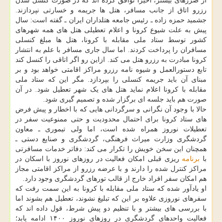
از ضررهای بیشتر، اخیرا توافق کرده اند که در صورت کنسل شدن
رزرو اتاق از جانب مسافر، هتل ها جریمه و خسارتی نپردازند.
جشمید حمزه زاده ـ رئیس جامعه هتلداران ایران ـ گفته است: سال
پیش به علت شیوع کرونا و اعلام تعطیلی هتل های همه شهرهای
کشور توسط ستاد ملی مقابله با کرونا، هتل ها مبلغ کنسلی
مسافران را پرداخت کردند. اما سال جاری مسافر با علم به انتشار
کرونا مبادرت به رزرو هتل می کند. ازاین رو اگر اتاقی را کنسل کند
تابع دستورالعمل و شیوه نامه رزرو مراکز اقامتی خواهد بود و بر
مبنای آن باید جریمه کنسلی را بپردازد. مگر این که ستاد ملی
مقابله با کرونا اعلام نماید هتل های یک شهر تعطیل شود. در آن
صورت هم باید جلسه ای برگزار شده و تصمیم گیری شود.
حالا با وجود آن نگرانی و سرگردانی هایی که با اخطار و پیش فرض
های ستاد کرونا برای احتمال محدودیت و حتی ممنوعیت سفر در
تعطیلات نوروز همراه شده است، اما ولی تیموری ـ معاون
گردشگری وزارت میراث فرهنگی، گردشگری و صنایع دستی ـ
همچنان این سخن خویش را تکرار می کند: دفاتر خدمات مسافرتی
با
برنامه
ریزی قبلی امکان فعالیت در روزهای نوروز با اسکان در
مراکز کنترل شده را دارند و با عرضه رزرو از مراکز اقامتی مجاز
هم امکان سفر افراد خارج از قالب تورهای گردشگری وجود دارد.
او یادآور شده که ستاد ملی مقابله با کرونا به این سمت رفت که
سفرهای نوروزی علاوه بر این که تبلیغ نشوند، تعطیل هم بشوند اما
با بررسی های بیشتر و با تنظیم دو پیش شرط، قول داده اند که
فعالیت واحدهای گردشگری در روزهای نوروز ۱۴۰۰ ادامه یابد؛