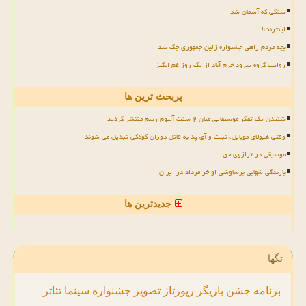
سنگی که آسمان شد
اینترنت!
بچه مردم راهی جشنواره زلین جمهوری چک شد
روایت گروه سرود خرم آباد از یک روز غم انگیز
پربحث ترین ها
شنیدن یک تفکر موسیقایی میان ۲ سنت آلبوم رسم منتشر گردید
وقتی هیولای موبایل، تبلت و آی پد به قاتل دوران کودکی تبدیل می شوند
موسیقی در ترازوی حق
بارندگی شهابی برساوشی اواخر مرداد در ایران
جدیدترین ها
تگها
برنامه
جشن
بازیگر
رپورتاژ
تصویر
جشنواره
سینما
تئاتر