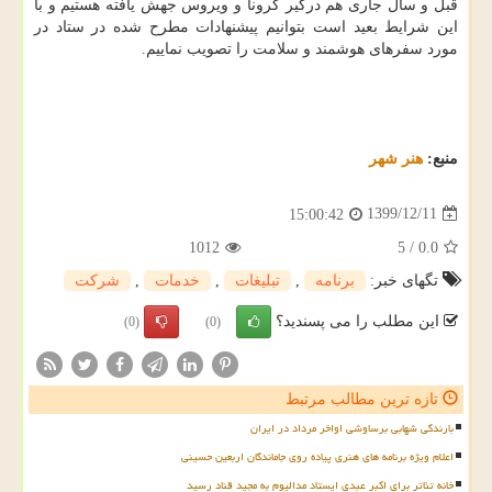
قبل و سال جاری هم درگیر کرونا و ویروس جهش یافته هستیم و با
این شرایط بعید است بتوانیم پیشنهادات مطرح شده در ستاد در
مورد سفرهای هوشمند و سلامت را تصویب نماییم.
منبع:
هنر شهر
1399/12/11
15:00:42
1012
5
/
0.0
تگهای خبر:
برنامه
,
تبلیغات
,
خدمات
,
شركت
این مطلب را می پسندید؟
(0)
(0)
تازه ترین مطالب مرتبط
بارندگی شهابی برساوشی اواخر مرداد در ایران
اعلام ویژه برنامه های هنری پیاده روی جاماندگان اربعین حسینی
خانه تئاتر برای اکبر عبدی ایستاد مدالیوم به مجید قناد رسید