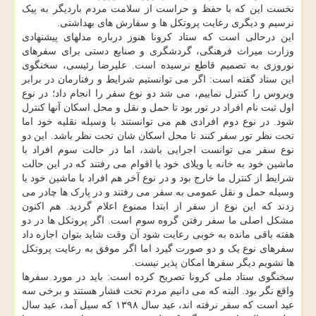
نخست این که با حفظ و حراست از سلامت مردم باردیگر به پیک
نرسیم و دیگری رعایت پروتکل ها و سفارش های بهداشتی.
این درحالی است که ستاد کرونا هنوز درباره مدلهای پیشنهادی
وزارت میراث فرهنگی، گردشگری و صنایع دستی برای سفرهای
نوروزی به تصمیم قاطع نرسیده است. علیرضا رئیسی، سخنگوی
این ستاد گفته است: اگر می توانستیم شرایط و رفتارمان در برابر
ویروس را کنترل نماییم، می شد دو نوع سفر را انجام داد؛ در نوع
اول ثبت نام افراد در تور بود تا حمل و نقل و محل اسکان آنها کنترل
شود. در نوع دوم افرادی هم می توانستند با وسیله نقلیه خود اما
تحت نظر تور سفر کنند تا محل اسکان شان تحت نظر باشد. این دو
نوع سفر می توانست اجرایی باشد، اما در حالت سوم افراد با
ماشین خود به خانه یا ویلای خود یا اقوام می رفتند که در این حالت
شرایط از کنترل ما خارج بود و در نوع آخر هم افراد با ماشین خود یا
وسیله حمل و نقل عمومی به سفر می رفتند و در پارک ها چادر می
زدند که این نوع از سفر از ابتدا ممنوع اعلام گردید. هم اکنون
مشکل اصلی ما سفر رفتن گروه سوم است. اگر پروتکل ها در دو
هفته باقی مانده به خوبی رعایت شود آن وقت شاید بتوان اجازه داد
سفرهای نوع یک و دو صورت گیرد اما اگر موفق به رعایت پروتکل
ها نشویم دیگر سفرها امکان پذیر نیست.
سخنگوی ستاد ملی کرونا تصریح کرده است: باید در مورد سفرها
واقع نگر بود. البته که می دانیم مردم تحت فشار هستند و برخی سه
عید است که سفر نرفته اند، عید سال ۱۳۹۸ که سیل آمد، عید سال