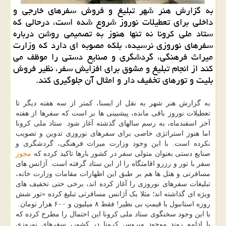
به گزارش هنر شهر تبلیغ و فروش سفرهای خارجی و
داخلی برای تعطیلات نوروز شروع شده است، درحالی که
ستاد ملی کرونا نه تنها هنوز به تصمیمی روشن درباره
سفرهای نوروزی نرسیده، بلکه مصوبه ای دارد که وزارت
میراث فرهنگی، گردشگری و صنایع دستی را موظف می
کند از انجام تبلیغ و مشوق برای افزایش سفر، نظیر فروش
بلیت و تورهای تخفیف دار و امثال آن جلوگیری کند.
به گزارش هنر شهر به نقل از ایسنا، کمتر از سه هفته دیگر تا
تعطیلات نوروز باقی مانده، پیشبینی ها بر است که سفرها از هفته
آخر اسفندماه، به رسم سالهای گذشته آغاز شود. ستاد ملی کرونا
اما هنوز استراتژی خاصی برای سفرهای نوروزی تدوین و تصویب
نکرده است. با این وجود وزارت میراث فرهنگی، گردشگری و
صنایع دستی بعنوان متولی سفر در کشور بارها تاکید کرده که
مجوز
سفر با تور و رزرو اقامتگاه را از این ستاد گرفته است. آژانس های
مسافرتی و هتل ها هم بر طبق این اظهارات مقامات وزارت خانه،
تبلیغات سفرهای نوروزی را آغاز کرده اند، برخی حتی تخفیف های
ویژه ای گذاشته اند؛ مثلا یک آژانس مسافرتی تبلیغ کرده «تور شش
روزه استانبول با قیمتِ بی نظیر! فقط ۸ میلیون و ۶۰۰ هزار تومان.
با این وجود سخنگوی ستاد ملی کرونا این احتمال را مطرح کرده که
با ادامه روند موجودِ ویروس کرونا در کشور، سفرهای نوروزی