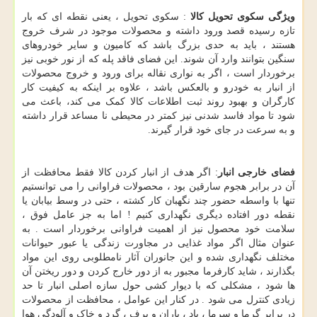
ویژگی سکوی تحویل کالا
: سکوی تحویل ، یعنی نقطه ای که بار
تازه رسیده قصد ورود داشته و محصولات موجود در شرف خروج
هستند ، باید به حدی بزرگ باشد که کامیون و سایر خودروهای
سنگین بتوانند وارد آن شوند. این فضای فاقد پله که از نور خوبی نیز
برخوردار است ، اگر به نواری نقاله برای ورود و خروج محصولات
از انبار به خودرو و بالعکس باشد ، علاوه بر اینکه به کیفیت کار
کارگران و بهبود روند ثبت اطلاعات کالا کمک می کند، باعث می
شود تا مواد فاسد شدنی نیز کمتر در محیطی نا مساعد قرار داشته
و به سرعت در جای خود قرار گیرند.
فضای خارجی انبار
: اگر هدف از انبار کردن کالا فقط محافظت از
آن در برابر هجوم سارقین بود ، محصولات فراوانی را می توانستیم
تنها با واسطه حضور چند نگهبان کار کشته ، حتی در وسط بیابان یا
نقطه دور افتاده دیگری نگهداری کنیم ! اما به جز عامل فوق ،
سلامت خود محصول نیز از اهمیت فراوانی برخوردار است . به
عنوان مثال اگر مواد غذایی در مجاورت زندگی یا عبور حیوانات
مختلف نگهداری شده و این جانوران آثار نامطلوبی روی این مواد
بگذارند ، شاید کارفرما مجبور به از دور خارج کردن و دور ریختن آن
ها شود ، مشکلی که با دیوار کشی حول سازه اصلی انبار تا حد
زیادی کنترل می شود . در کنار این عوامل ، محافظت از محصولات
در برابر گرما و سرما ، باد ، باران و برف ، گرد و خاک و آلودگی هوا