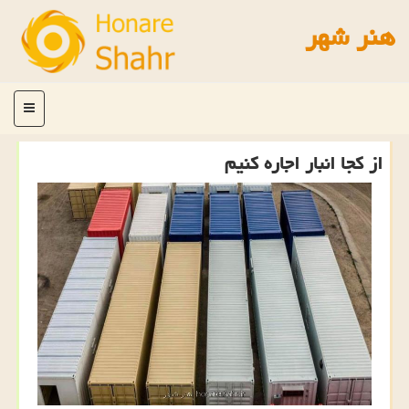
هنر شهر
منو
از كجا انبار اجاره كنیم