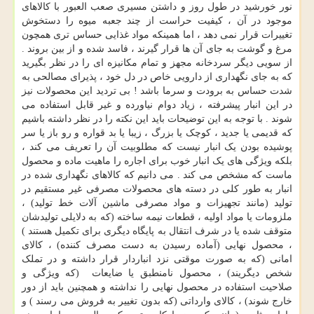
نور خورشید در طول روز و داشتن مسیری صعب العبور با کالاهای
موجود در آن ، کیفیت حراست از چند جعبه میوه را دستخوش
تغییرات قرار نمی دهد ، اما همینکه مواد غذایی حساس تری همچون
مرغ و گوشت به جای آن ها قرار گیرند ، فاسد شده و از بین بروند .
از سویی دیگر سردخانه مجهز و تمام مکانیزه ای را در نظر بگیرید
که به جای نگهداری از دارویی خاص در دل خود ، پذیرای مصالحی به
شدت حساس به برودت و سرما باشد ! بی تردید این محصولات نیز
در این انبار پیشرفته ، زیاد دوام نیاورده و غیر قابل استفاده می
شوند . با توجه به این توضیحات باید این نکته را در نظر داشته باشیم
که قدیمی یا جدید ، کوچک یا بزرگ ، زیبا یا بد قواره و رو باز یا سر
پوشیده بودن یک انبار نیست که مطلوبیت آن را تعریف می کند ،
بلکه ویژگی های یک انبار خوب برای اجاره را ماهیت ماده و محصول
ماست که مشخص می کند . می دانیم که کالاهای نگهداری شده در
انبار به طور کلی در دسته های محصولات مصرفی غیر مستقیم در
تولید (مانند تجهیزات و مواد مصرفی ماشین آلات خط تولید) ،
ملزومات یا مواد اولیه ، قطعات نیمه ساخته (که به دلایلی تولیدشان
متوقف شده یا در شرف انتقال به پایگاه دیگری برای تکمیل هستند )
، محصول نهایی (آماده رسیدن به دست مصرف کننده) ، کالای
امانی (که به صورت موقتی نزد انباردار قرار داشته و در تملک
شخص دیگریند) ، محصول نامنطبق یا ضایعات (که ویژگی و
صلاحیت استفاده در محصول نهایی را نداشته و همچنین باید از دور
خارج شوند) ، کالای وارداتی (که بدون تغییر به فروش می رسند ) و