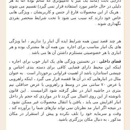
دارایی ثابت (مانند یک میز یا کامپیوتری که سالم بوده اما به هر
دلیلی در حال حاضر مورد استفاده قرار نمی گیرد) تقسیم می شوند
. هریک از این محصولات فارغ از جنس و کاربریشان ، ویژگی هایی
خاص خود دارند که سبب می شود تا تحت شرایط منحصر بفردی
نگهداری شوند .
هر چند قصد تبیین همه شرایط ایده آل انبار را نداریم ، اما ویژگی
های یک انبار مناسب برای اجاره بین همه آن ها مشترک بوده و هر
انباری با هر خصوصیتی مستلزم داشتن آن ها می باشد .
فضای داخلی
: در نخستین ویژگی های یک انبار خوب برای اجاره ،
اینکه این محیط دارای فضایی کافی برای دسته بندی اجناس و
چینشی استاندارد باشد از اهمیت فراوانی برخوردار است . به عنوان
مثال در انبارهایی که در آن ها قفسه قرار می گیرد ، اینکه راهرویی
با عرض ۷۰ سانتی متر در وسط و راهرویی با عرض حداقلی نیم
متری در حاشیه انبار در نظر گرفته شود الزامیست . این قانون
نانوشته از این روی اعمال می گردد تا در مواردی که حجم بار داخل
انبار افرایش می یابد ، یافتن یا انتقال محصولات غیر ممکن نشود .
در نتیجه اگر انبار مد نظرتان نمی تواند نیازهای شما را برآورده کند ،
وقت و سرمایه خود را تلف نکرده و پیش از استقرار در مکان
مذکور ، به دنبال مکان بزرگتری باشید.