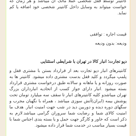
کانتینر توسط قفل شخصی عملا مالک آن میباشد و هر زمان که
خواست میتواند به وسایل داخل کانتینر شخصی خود اضافه یا کم
نماید.
قیمت اجاره : توافقی
ودیعه: بدون ودیعه
دپو تجارت؛ انبار کالا در تهران با شرایطی استثنایی
کانتینرهای انبار دپو تجارت بعد از قرارداد بستن با مشتری قفل و
پلمپ میگردد و کلید قفل بدست مشتری داده میشود. کانتینر ها به
صورت روزانه و یا ماهانه و سالانه طبق درخواست مشتری قرارداد
بسته میشود .انبار دارای جواز کسب از اتحادیه انبارداران بزرگ
تهران میباشدو کلیه کانتینرهای انبار تا سقف سه میلیارد تومان تحت
پوشش بیمه (ایران)آتش سوزی میباشد ، همراه با نگهبان مجرب و
سگهای دوره دیده و دوربین دید در شب جهت امنیت انبار. هدف ما
امنیت کالای شما و رضایت شما سروران گرامی میباشد.لازم به
ذکر است که خاور و کارگر جهت حمل و یا بسته بندی اجناس شما با
قیمت بسیار مناسب در خدمت شما قرار داده میشود.