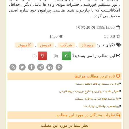
، نور مستقیم خورشید ، حشرات موذی و ده ها عامل دیگر ، حداقل
امکاناتیست که با چارچوب بندی مناسبی پیرامون خود سازه اصلی
محقق می گردد .
1399/12/20
18:23:49
1433
5
/
0.0
تگهای خبر:
رپورتاژ
,
شركت
,
فروش
,
كامپیوتر
این مطلب را می پسندید؟
(0)
(0)
تازه ترین مطالب مرتبط
چرا این سینمای پرخاطره تعطیل است؟
معرفی ماه چت بهترین و شلوغ ترین چت روم فارسی
۹۳ درصد حجاج ایرانی به خانه رسیدند
برنامه مجید واشقانی توقیف شد
نظرات بینندگان در مورد این مطلب
نظر شما در مورد این مطلب