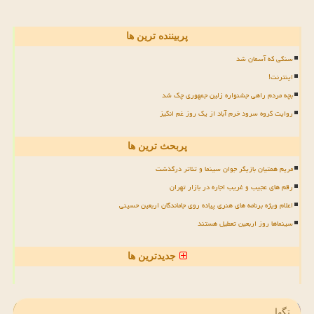
پربیننده ترین ها
سنگی که آسمان شد
اینترنت!
بچه مردم راهی جشنواره زلین جمهوری چک شد
روایت گروه سرود خرم آباد از یک روز غم انگیز
پربحث ترین ها
مریم همتیان بازیگر جوان سینما و تئاتر درگذشت
رقم های عجیب و غریب اجاره در بازار تهران
اعلام ویژه برنامه های هنری پیاده روی جاماندگان اربعین حسینی
سینماها روز اربعین تعطیل هستند
جدیدترین ها
تگها