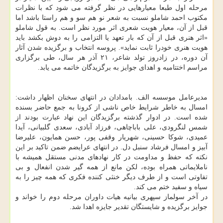
مرحله اول طبعا معیارهایی در نظر گرفته می شود که با نظرات
مکتوب احمد شاملو نسبت به شعر نو هم سو و هم راستا باشد اما
قبل از آن، معیار هویت شعری اثر مورد نظر است. به قول شاملو
«اثر هنری قبل از آن که بار تعهد یا التزامی را به دوش بکشد باید
هویت هنری خودرا ثابت نماید». پروسه انتخاب و برگزیده شدن آثار
آن دوره، در زادروز تولد شاعر، ۲۱ آذر هر سال، طی برگزاری
مراسم اختتامیه و اهدای جوایز به برگزیدگان خاتمه می یابد.
مدیرعامل موسسه الف. بامدادان در انتهای سخنان اظهار داشت:
امسال به خاطر شرایط خاص ناشی از کرونا به جمع حاضر بسنده
شده است. در ادوار گذشته برگزیدگان این نهاد عبارت بودند از
شمس لنگرودی، علی باباچاهی، فرزاد آبادی، سعدی گلبیانی، آیدا
عمیدی، شوکا حسینی، شهریار وقفی پور، حسن همایون، علیرضا
آبیز و امسال فرشاد سنبل دل. در انتهای عرایضم ضمن تاکید بر این
نکته که حفظ و مداومت در کار نهادهای مدنی مستقل همیشه با
ناملایماتی همراه بوده، لکن مانع از همه گیر شدن انفعال و بی
تفاوتی است و از طرف دیگر خنثی کننده فکری که همه چیز را به
سیاه و سفید ختم می کند.
در آخر سولماز سپهری بیانیه هیات داوران مرحله دوم را خواند و
جوایز برگزیده و شایستگان تقدیر جایزه اهدا شد.