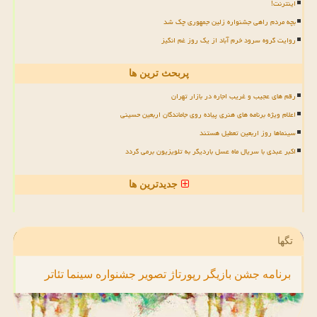
اینترنت!
بچه مردم راهی جشنواره زلین جمهوری چک شد
روایت گروه سرود خرم آباد از یک روز غم انگیز
پربحث ترین ها
رقم های عجیب و غریب اجاره در بازار تهران
اعلام ویژه برنامه های هنری پیاده روی جاماندگان اربعین حسینی
سینماها روز اربعین تعطیل هستند
اکبر عبدی با سریال ماه عسل باردیگر به تلویزیون برمی گردد
جدیدترین ها
تگها
برنامه
جشن
بازیگر
رپورتاژ
تصویر
جشنواره
سینما
تئاتر