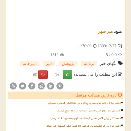
منبع:
هنر شهر
1399/12/27
11:30:09
1312
5
/
0.0
تگهای خبر:
برنامه
,
پژوهش
,
دبیر
,
دبیرخانه
این مطلب را می پسندید؟
(0)
(0)
تازه ترین مطالب مرتبط
اعلام ویژه برنامه های هنری پیاده روی جاماندگان اربعین حسینی
تأسیس لابراتوار ملی نخستی سانان - پرایما ابلاغ گردید
خانه تئاتر برای اکبر عبدی ایستاد مدالیوم به مجید قناد رسید
وقتی عروس فرانکنشتاین قربانی جاه طلبی مگی جیلنهال می شود