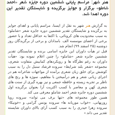
هنر شهر: مراسم پایانی ششمین دوره جایزه شعر «احمد
شاملو» برگزار و جوایز برگزیده و شایستگان تقدیر این
دوره اهدا شد.
به گزارش
هنر
شهر به نقل از ایسنا، مراسم پایانی و اهدای جوایز
به برگزیده و شایستگان تقدیر ششمین دوره جایزه شعر «شاملو»
به سبب محدودیت های کرونائی، با اکتفا به حداقل تعداد و با حضور
برخی از اعضای موسسه الف. بامدادان و برخی از برگزیدگان روز
دوشنبه (۲۵ اسفند ۹۹) انجام شد.
قبل تر هیأت داوران این جایزه اسامی برنده و شایستگان تقدیر
ششمین جایزه شعر «شاملو» را چنین اعلام نموده بود: «هیأت
داوران به رغم نظرگاه ها و رویکردهای کمابیش متفاوت شعری،
مجموعه «شعر بلند شرایط» سروده فرشاد سنبل دل را به سبب
کوشش برای خلق زبان شعری برآمده از مواجهات شاعرانه هم در
اجرای زبانی شعر و هم درآمیختن با مفاهیم، سوژه ها و رنج های
ناظر بر تجربه زیسته و حافظه جمعی و نیز بهره گیری از سنت های
شعری کهن و معاصر با کسب اکثریت آرا بعنوان برگزیده اول
ششمین دوره جایزه شعر احمد شاملو معرفی می کند.
همین طور مجموعه های «تنها برف می تواند» سروده رویا
روزبهانی، «خواب موریانه ها» سروده یونس گرامی و «خونیکا»
سروده زهرا حیدری را به سبب کسب آرای بالای داوران شایسته
تقدیر می داند.»