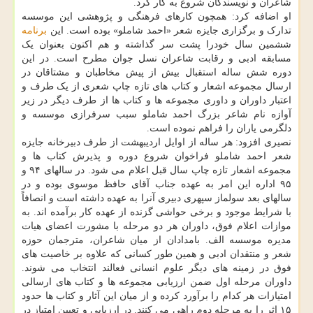
شاعران و نویسندگان شروع به کار کرد.
او اضافه کرد: همچون کارهای فرهنگی و پژوهشی این موسسه
تدارک و برگزاری جایزه شعر «احمد شاملو» بوده است. این
برنامه
ششمین سال خودرا پشت سر گذاشته و هم اکنون بعنوان یک
مسابقه ادبی و رقابت شاعران نسل جوان مطرح است. در این
دوره شش ساله استقبال بیش از پیش مخاطبان و مشتاقان در
ارسال مجموعه اشعار و کتاب های تازه چاپ شعری از یک طرف و
اعتبار داوران و داوری مجموعه ها و کتاب ها از طرف دیگر در زیر
آوازه نام شاعر بزرگ احمد شاملو سبب سرفرازی موسسه و
دلگرمی یاران را فراهم نموده است.
نصیری افزود: هر ساله از اوایل اردیبهشت از طرف دبیرخانه جایزه
شعر احمد شاملو فراخوان شروع دوره و پذیرش کتاب ها و
مجموعه اشعار تازه چاپ سال قبل اعلام می شود. در سالهای ۹۴ و
۹۵ اداره این امر به عهده جناب آقای حافظ موسوی بوده و در
سالهای بعد سولماز سپهری دبیری آنرا به عهده داشته است و انصافاً
با شرایط موجود و برخی حواشی گزنده از عهده کار برآمده اند. به
موازات اعلام فوق، داوران هر دو مرحله با مشورت اعضای هیات
مدیره موسسه الف. بامدادان از میان شاعران، مترجمان حوزه
شعر و منتقدان ادبی و همین طور کسانی که علاوه بر خاصیت های
فوق در زمینه های دیگر علوم انسانی فعالند انتخاب می شوند.
داوران مرحله اول ضمن ارزیابی مجموعه ها و کتاب های ارسالی
امتیازات هر کدام را برآورد کرده و از میان این آثار و کتاب ها حدود
۱۵ اثر را به مرحله دوم راهی می کنند. در ارزیابی و تعیین امتیاز در