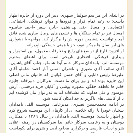
در ابتدای این مراسم سولماز سپهری، دبیر این دوره از جایزه اظهار
داشت: به رغم تمام فراز و فرودها و موانع فرهنگی، اجتماعی،
اقتصادی، و امسال حتی بهداشتی، جایزه شعر «احمد شاملو»
امسال نیز بر تمام سنگلاخ ها و نشدن های نرمال سازی شده فائق
آمد و توانست ششمین دوره اش را برگزار کند. مواجهه با دشواری
های این سال ها ممکن نبود، جز با همتی خستگی ناپذیرانه.
او افزود: فارغ از تواضع های رایج و تعارفات معمول، این استمرار و
پایداری فرهنگی، افتخاری تاریخی است برای اعضای محترم
موسسه الف. بامدادان سرکار خانم آیدا شاملو، جناب آقای پاشایی،
آقای سالم، آقای نصیری و ناشران اصلی آثار احمد شاملو آقای
علیرضا رئیس دانایی و آقای حسن کیائیان که حامیان مالی اصلی
این جایزه بوده اند و نیز برای ما دست اندرکاران دبیرخانه جایزه
خانم ها عاطفه حقگو، مطهره یوشی و آقایان فرید درفشی، آرش
موسوی و علی هداوند که مشتاقانه اما به قدر توان مان کوشیده ایم
تا از کاستی های ناگزیر به حد امکان کاسته شود.
در ادامه محمدحسین نصیری، مدیرعامل موسسه الف. بامدادان
سخنان خودرا با ارائه خلاصه ای از کارهای این موسسه شروع کرد
و اظهار داشت: موسسه الف. بامدادان در سال ۱۳۸۹ با همکاری
دوستان و به زعامت سرکار خانم آیدا سرکیسیان در زمینه اعتلای
هنر و ادبیات فارسی و برگزاری مجامع ادبی و هنری برای نکوداشت