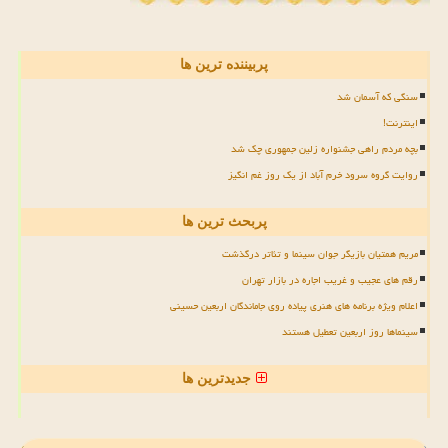
پربیننده ترین ها
سنگی که آسمان شد
اینترنت!
بچه مردم راهی جشنواره زلین جمهوری چک شد
روایت گروه سرود خرم آباد از یک روز غم انگیز
پربحث ترین ها
مریم همتیان بازیگر جوان سینما و تئاتر درگذشت
رقم های عجیب و غریب اجاره در بازار تهران
اعلام ویژه برنامه های هنری پیاده روی جاماندگان اربعین حسینی
سینماها روز اربعین تعطیل هستند
جدیدترین ها