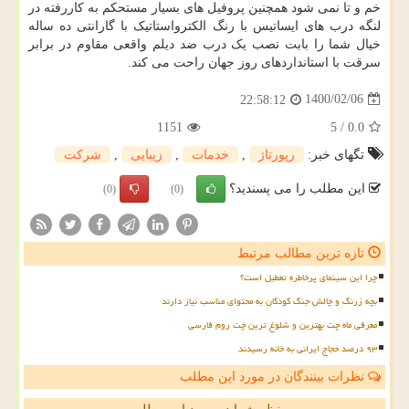
خم و تا نمی شود همچنین پروفیل های بسیار مستحکم به کاررفته در
لنگه درب های ایساتیس با رنگ الکترواستاتیک با گارانتی ده ساله
خیال شما را بابت نصب یک درب ضد دیلم واقعی مقاوم در برابر
سرقت با استانداردهای روز جهان راحت می کند.
1400/02/06
22:58:12
1151
5
/
0.0
تگهای خبر:
رپورتاژ
,
خدمات
,
زیبایی
,
شركت
این مطلب را می پسندید؟
(0)
(0)
تازه ترین مطالب مرتبط
چرا این سینمای پرخاطره تعطیل است؟
بچه زرنگ و چالش جنگ کودکان به محتوای مناسب نیاز دارند
معرفی ماه چت بهترین و شلوغ ترین چت روم فارسی
۹۳ درصد حجاج ایرانی به خانه رسیدند
نظرات بینندگان در مورد این مطلب