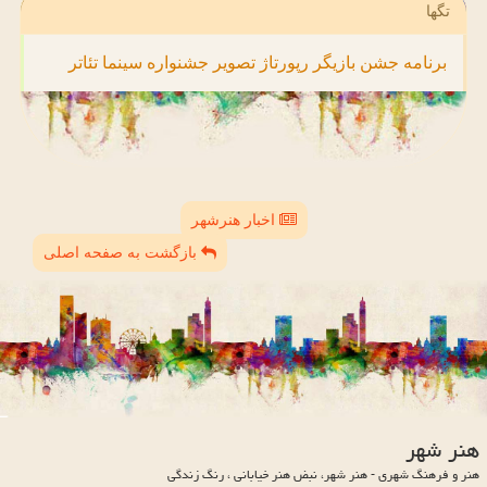
تگها
برنامه
جشن
بازیگر
رپورتاژ
تصویر
جشنواره
سینما
تئاتر
اخبار هنرشهر
بازگشت به صفحه اصلی
هنر شهر
هنر و فرهنگ شهری - هنر شهر، نبض هنر خیابانی ، رنگ زندگی