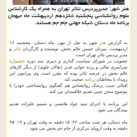
هنر شهر: مدیرپردیس تئاتر تهران به همراه یک کارشناس
علوم روانشناسی پنجشنبه شانزدهم اردیبهشت ماه میهمان
برنامه ماه دستان شبکه جهانی جام جم هستند.
به گزارش
هنر
شهر به نقل از مهر، ماه دستان، پنجشنبه ۱۶
اردیبهشت، میزبان حسین عالم بخش، نویسنده و کارگردان
تئاتر
و
مدیر پردیس تئاتر تهران است.
عضویت در شورای سیاست گذاری و دبیری سه دوره
جشنواره
سراسری نقالی و پرده خوانی غدیر (نقالان علوی) از دیگر کارهای
عالم بخش در عرصه تئاتر بوده که مقرر است وی پیرامون این
رویداد با مخاطبان
برنامه
صحبت کند.
اقبالی نسب پزشک روانشناس هم گفتگوی روانشناختی خودرا با
موضوع سخن چینی تقدیم علاقمندان می کنند.
این برنامه با اجرای سید جواد هاشمی و شمیم علیزاده تقدیم
بینندگان می شود.
ماه دستان، هر شب ساعت ۲۲: ۱۵ دقیقه به وقت تهران و ۱۹: ۴۵
دقیقه به وقت اروپای مرکزی از جام جم پخش می شود.