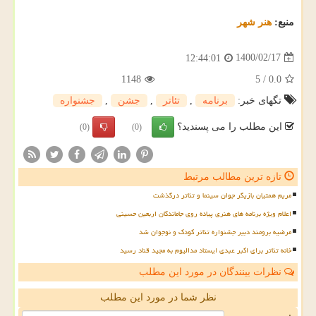
منبع:
هنر شهر
1400/02/17
12:44:01
1148
5
/
0.0
تگهای خبر:
برنامه
,
تئاتر
,
جشن
,
جشنواره
این مطلب را می پسندید؟
(0)
(0)
تازه ترین مطالب مرتبط
مریم همتیان بازیگر جوان سینما و تئاتر درگذشت
اعلام ویژه برنامه های هنری پیاده روی جاماندگان اربعین حسینی
مرضیه برومند دبیر جشنواره تئاتر کودک و نوجوان شد
خانه تئاتر برای اکبر عبدی ایستاد مدالیوم به مجید قناد رسید
نظرات بینندگان در مورد این مطلب
نظر شما در مورد این مطلب