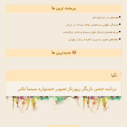
پربحث ترین ها
موسیقی در ترازوی حق
بارندگی شهابی برساوشی اواخر مرداد در ایران
مریم همتیان بازیگر جوان سینما و تئاتر درگذشت
رقم های عجیب و غریب اجاره در بازار تهران
جدیدترین ها
تگها
برنامه
جشن
بازیگر
رپورتاژ
تصویر
جشنواره
سینما
تئاتر