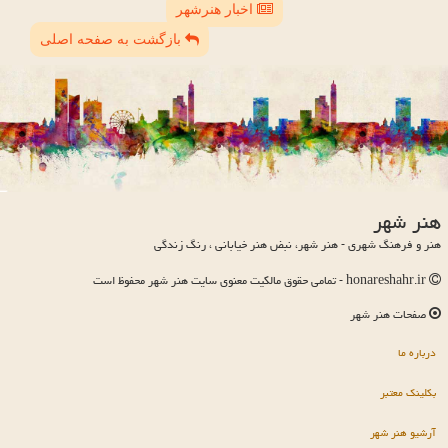
اخبار هنرشهر
بازگشت به صفحه اصلی
هنر شهر
هنر و فرهنگ شهری - هنر شهر، نبض هنر خیابانی ، رنگ زندگی
honareshahr.ir - تمامی حقوق مالکیت معنوی سایت هنر شهر محفوظ است
صفحات هنر شهر
درباره ما
بکلینک معتبر
آرشیو هنر شهر