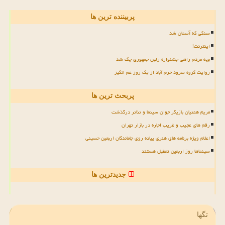
پربیننده ترین ها
سنگی که آسمان شد
اینترنت!
بچه مردم راهی جشنواره زلین جمهوری چک شد
روایت گروه سرود خرم آباد از یک روز غم انگیز
پربحث ترین ها
مریم همتیان بازیگر جوان سینما و تئاتر درگذشت
رقم های عجیب و غریب اجاره در بازار تهران
اعلام ویژه برنامه های هنری پیاده روی جاماندگان اربعین حسینی
سینماها روز اربعین تعطیل هستند
جدیدترین ها
تگها