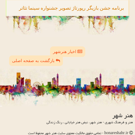
برنامه
جشن
بازیگر
رپورتاژ
تصویر
جشنواره
سینما
تئاتر
اخبار هنرشهر
بازگشت به صفحه اصلی
هنر شهر
هنر و فرهنگ شهری - هنر شهر، نبض هنر خیابانی ، رنگ زندگی
honareshahr.ir - تمامی حقوق مالکیت معنوی سایت هنر شهر محفوظ است