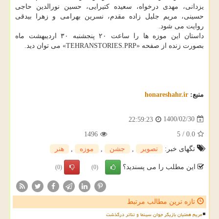
یزدانی، مهدی درخواه، سعیده کتیرایی، حسین نورالدین حاجی
حسینی، مریم جلیل زاده مقدم، نسرین بهرامی و زهرا بیدقی
روایت می شود.
داستان این موزه ها را ساعت ۲۰ پنجشنبه ۳۰ اردیبهشت ماه
بصورت زنده از صفحه «TEHRANSTORIES.PRP» می توان دید.
منبع:
honareshahr.ir
1400/02/30
22:59:23
1496
5
/
0.0
تگهای خبر:
تصویر
,
جشن
,
موزه
,
هنر
این مطلب را می پسندید؟
(0)
(0)
تازه ترین مطالب مرتبط
مریم همتیان بازیگر جوان سینما و تئاتر درگذشت