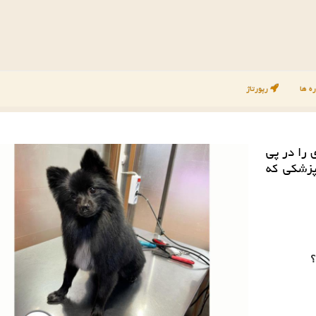
ه ها
رپورتاژ
 را در پی
پزشكی كه
؟