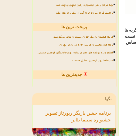
بچه مردم راهی جشنواره زلین جمهوری چک شد
روایت گروه سرود خرم آباد از یک روز غم انگیز
پربحث ترین ها
ربه ها
مریم همتیان بازیگر جوان سینما و تئاتر درگذشت
 نیست
احساس
رقم های عجیب و غریب اجاره در بازار تهران
اعلام ویژه برنامه های هنری پیاده روی جاماندگان اربعین حسینی
سینماها روز اربعین تعطیل هستند
جدیدترین ها
تگها
برنامه
جشن
بازیگر
رپورتاژ
تصویر
جشنواره
سینما
تئاتر