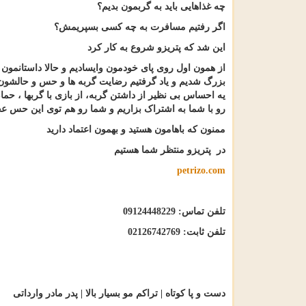
چه غذاهایی باید به گربمون بدیم؟
اگر رفتیم مسافرت به چه کسی بسپریمش؟
این شد که پتریزو شروع به کار کرد
از همون اول روی پای خودمون وایسادیم و حالا داستانمون 
بزرگ شدیم و یاد گرفتیم رضایت گربه ها و حس و حالشون
یه احساس بی نظیر از داشتن گربه، از بازی با گربها ، حم
رو با شما به اشتراک بزاریم و شما رو هم توی این حس 
ممنون که باهامون هستید و بهمون اعتماد دارید
در پتریزو منتظر شما هستیم
petrizo.com
تلفن تماس: 09124448229
تلفن ثابت: 02126742769
دست و پا کوتاه | تراکم مو بسیار بالا | پدر مادر وارداتی