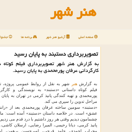
هنر شهر
صفحه اصلی
آرشیو هنر شهر
برنامه ها
جشنوار
تصویربرداری دستبند به پایان رسید
به گزارش هنر شهر تصویربرداری فیلم کوتاه د
کارگردانی عرفان پورمحمدی به پایان رسید.
به گزارش
هنر
شهر به نقل از روابط عمومی پروژه، ت
فیلم کوتاه داستانی «دستبند» به نویسندگی و کارگر
پورمحمدی و تهیه کنندگی پانیذ کرمی در تهران به پایان 
مراحل تدوین را سپری می کند.
«دستبند» سومین ساخته عرفان پورمحمدی بعد از «رانن
عشق» است. در خلاصه داستان «دستبند» آمده است: ما
چشمامون دیدیم وقتی هر روز داشتیم با درد قدم می زدیم.
پانیذ کرمی، دیانا رحیمی، المیرا رضایی، ارسلان کاشی،
محراب احمدی، حامد فرجی، امیرحسین برهمن، ام