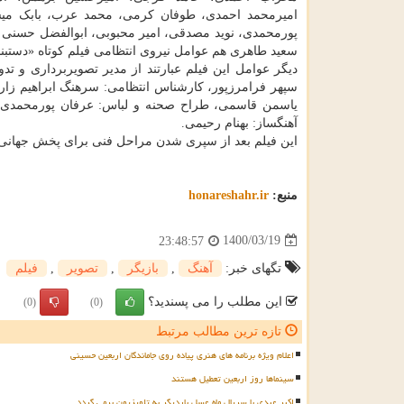
امیرمحمد احمدی، طوفان کرمی، محمد عرب، بابک می
پورمحمدی، نوید مصدقی، امیر محبوبی، ابوالفضل حسنی با
سعید طاهری هم عوامل نیروی انتظامی فیلم کوتاه «دستبند
دیگر عوامل این فیلم عبارتند از مدیر تصویربرداری و تد
سپهر فرامرزپور، کارشناس انتظامی: سرهنگ ابراهیم زار
یاسمن قاسمی، طراح صحنه و لباس: عرفان پورمحمدی، م
آهنگساز: بهنام رحیمی.
این فیلم بعد از سپری شدن مراحل فنی برای پخش جهانی 
منبع:
honareshahr.ir
1400/03/19
23:48:57
تگهای خبر:
آهنگ
,
بازیگر
,
تصویر
,
فیلم
این مطلب را می پسندید؟
(0)
(0)
تازه ترین مطالب مرتبط
اعلام ویژه برنامه های هنری پیاده روی جاماندگان اربعین حسینی
سینماها روز اربعین تعطیل هستند
اکبر عبدی با سریال ماه عسل باردیگر به تلویزیون برمی گردد