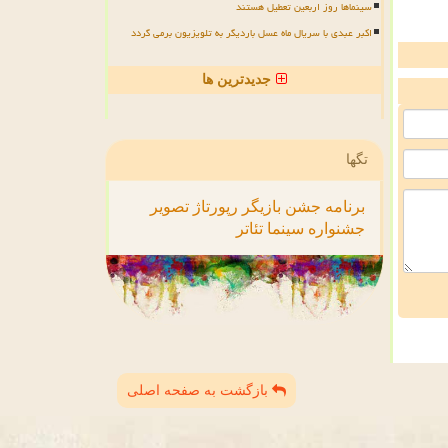
سینماها روز اربعین تعطیل هستند
اکبر عبدی با سریال ماه عسل باردیگر به تلویزیون برمی گردد
جدیدترین ها
تگها
برنامه
جشن
بازیگر
رپورتاژ
تصویر
جشنواره
سینما
تئاتر
بازگشت به صفحه اصلی