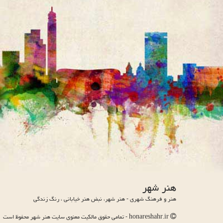
هنر شهر
هنر و فرهنگ شهری - هنر شهر، نبض هنر خیابانی ، رنگ زندگی
honareshahr.ir - تمامی حقوق مالکیت معنوی سایت هنر شهر محفوظ است