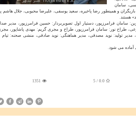
سی، سامان
زیگران و همینطور رضا پاخیره، سعید یوسفی، علیرضا محبوبی، جلال هاشم پو
» هستند.
وین: سامان فرامرزپور، دستیار اول تصویربردار: حسین فرامرزپور، مدیر صداب
عی، طراح نور: سامان فرامرزپور، طراح و مجری گریم: مهدی پاشاپور، مجری
دیر تولید: نوید مصدقی، مدیر هماهنگی: نوید صادقی، منشی صحنه: تیام 
آماده می شود.
1351
5
/
0.0