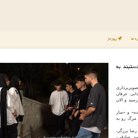
ه ها
رپورتاژ
ستبند به
صویربرداری
دانی عرفان
رسید و الان
ده» و «ساز
 مرگ رو به
 رضا برزگر،
ید صادقی،