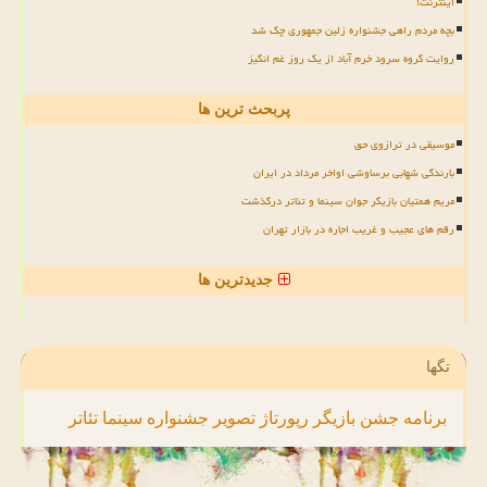
اینترنت!
بچه مردم راهی جشنواره زلین جمهوری چک شد
روایت گروه سرود خرم آباد از یک روز غم انگیز
پربحث ترین ها
موسیقی در ترازوی حق
بارندگی شهابی برساوشی اواخر مرداد در ایران
مریم همتیان بازیگر جوان سینما و تئاتر درگذشت
رقم های عجیب و غریب اجاره در بازار تهران
جدیدترین ها
تگها
برنامه
جشن
بازیگر
رپورتاژ
تصویر
جشنواره
سینما
تئاتر