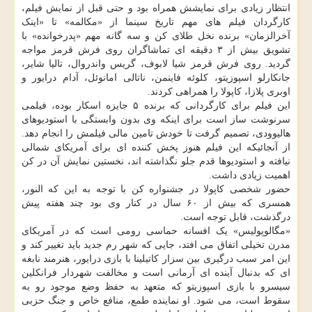
انتظار زیادی برای نمایشش همراه بود و حتی قبل از نمایش فیلم،
کارگردان فیلم های مهم تاریخ سینما از «مکالمه» تا «اینک
آخرالزمان» برنده نخل طلای کن و سه گانه مهم «پدرخوانده» با
تشویق بیش از ۳ دقیقه ای تماشاگران روی فرش قرمز مواجه
گردید. روی فرش قرمز شیا لابوف، گریس واندروال، تالیا شایر،
جانکارلو اسپوزیتو، کلوئه فاینمن، ناتالی امانوئل، آدام درایور و
اوبری پلازا، کاپولا را همراهی کردند.
این فیلم برای کارگردانی که برنده ۵ جایزه اسکار بوده، فیلمی
سرنوشت ساز است برای اینکه وی بدون وابستگی با استودیوهای
هالیوودی، تصمیم گرفت تا خودش تامین مالی فیلمش را انجام دهد.
از آنجائیکه این فیلم هنوز پخش کننده ای برای آمریکای شمالی
نیافته و استودیوها قدم جلو نگذاشته اند، نخستین نمایش آن در کن
اهمیت زیادی داشت.
حضور شخصی کاپولا در جشنواره کن با توجه به این که النور،
همسری که بیش از ۶۰ سال در کنار وی بود چند هفته پیش
درگذشت، قابل توجه است.
«مگالوپولیس» یک افسانه حماسی رومی است که در آمریکای
مدرن تخیلی اتفاق می افتد، جایی که شهر رم جدید باید تغییر کند و
این امر سبب درگیری بین سزار کاتیلینا با بازی درایور، هنرمند نابغه
ای که بدنبال آینده ای آرمانی است و مخالفت شهردار فرانکلین
سیسرو با بازی اسپوزیتو که متعهد به حفظ وضع موجود رو به
سقوط است، می شود. او نماینده طمع، منافع خاص و جنگ حزبی