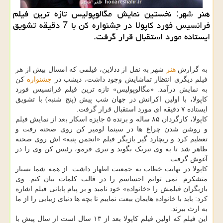
هنر شهر: نخستین نمایش مگالوپولیس تازه ترین فیلم
فرانسیس فورد کاپولا در جشنواره کن با 7 دقیقه تشویق
ایستاده مورد استقبال قرار گرفت.
به گزارش
هنر
شهر به نقل از ددلاین، فیلمی که امسال بیش از هر
فیلم دیگری انتظار تماشایش وجود داشت، دیشب در
جشنواره
کن
به نمایش درآمد. «مگالوپولیس» تازه ترین فیلم فرانسیس فورد
کاپولا، با اولین اکرانش در جهان شب پیش (پنج شنبه) با تشویق
ایستاده ۷ دقیقه ای مورد استقبال قرار گرفت.
کاپولا، کارگردان ۸۵ ساله و برنده ۵ جایزه اسکار بعد از نمایش فیلم
و روشن شدن چراغ ها در سینما لومیر کن روی صحنه رفت و
تعظیم کرد و ریچارد گیر بازیگر فیلم «انجمن پنبه» اش روی صحنه
ظاهر شد تا به وی تبریک بگوید و تیری فرمو، رئیس کن وی را در
آغوش گرفت.
کاپولا در نهایت خطاب به جمعیت اظهار داشت: از همه شما بسیار
متشکرم. نمی توانم احساسم را در قالب کلمات بیان کنم. وی
بازیگران فیلمش را «خانواده» خود نامید و بر پیام پایانی فیلم اشاره
کرد: باید با خانواده هایمان بیعت نماییم تا بچه ها دنیای زیبایی را از ما
به ارث ببرند.
این فیلم که اولین فیلم کاپولا بعد از ۱۳ سال است از سال پیش با