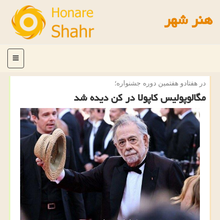
هنر شهر
منو
در هفتادو هفتمین دوره جشنواره؛
مگالوپولیس کاپولا در کن دیده شد