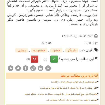
است. جولیا سیسرو با بازی امانوئل، دختر شهردار است که عشقش
به سزار او را مجبور می کند تا بین پدر و مجبوبش و آن چه واقعاً
معتقد می باشد بشریت سزاوار آنست، تصمیم بگیرد.
جان وویت، فارست ویتاکر، تالیا شایر، جیسون شوارتزمن، گریس
وندروال، جیمز رمار، دی بی. سوینی و داستین هافمن دیگر
بازیگران فیلم هستند.
1403/02/28
12:59:23
857
5
/
0.0
تگهای خبر:
بازیگر
,
جشن
,
جشنواره
,
زیبایی
این مطلب را می پسندید؟
(0)
(0)
تازه ترین مطالب مرتبط
مریم همتیان بازیگر جوان سینما و تئاتر درگذشت
اکبر عبدی با سریال ماه عسل باردیگر به تلویزیون برمی گردد
ماهرشالا علی میخ تابوت بلید مارول را کوبید در مسافرت به خود رستگار شدم
مرضیه برومند دبیر جشنواره تئاتر کودک و نوجوان شد