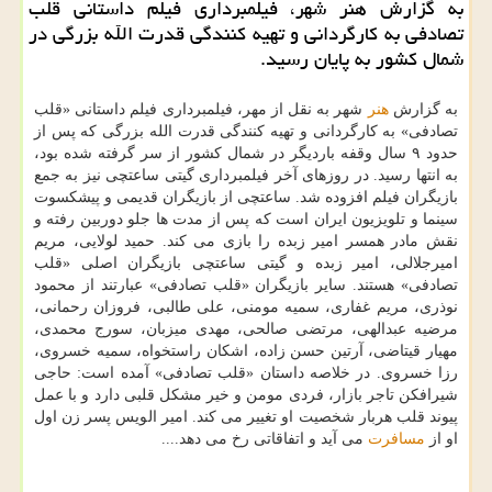
به گزارش هنر شهر، فیلمبرداری فیلم داستانی قلب
تصادفی به کارگردانی و تهیه کنندگی قدرت الله بزرگی در
شمال کشور به پایان رسید.
به گزارش
هنر
شهر به نقل از مهر، فیلمبرداری فیلم داستانی «قلب
تصادفی» به کارگردانی و تهیه کنندگی قدرت الله بزرگی که پس از
حدود ۹ سال وقفه باردیگر در شمال کشور از سر گرفته شده بود،
به انتها رسید. در روزهای آخر فیلمبرداری گیتی ساعتچی نیز به جمع
بازیگران فیلم افزوده شد. ساعتچی از بازیگران قدیمی و پیشکسوت
سینما و تلویزیون ایران است که پس از مدت ها جلو دوربین رفته و
نقش مادر همسر امیر زبده را بازی می کند. حمید لولایی، مریم
امیرجلالی، امیر زبده و گیتی ساعتچی بازیگران اصلی «قلب
تصادفی» هستند. سایر بازیگران «قلب تصادفی» عبارتند از محمود
نوذری، مریم غفاری، سمیه مومنی، علی طالبی، فروزان رحمانی،
مرضیه عبدالهی، مرتضی صالحی، مهدی میزبان، سورج محمدی،
مهیار قیتاضی، آرتین حسن زاده، اشکان راستخواه، سمیه خسروی،
رزا خسروی. در خلاصه داستان «قلب تصادفی» آمده است: حاجی
شیرافکن تاجر بازار، فردی مومن و خیر مشکل قلبی دارد و با عمل
پیوند قلب هربار شخصیت او تغییر می کند. امیر الویس پسر زن اول
او از
مسافرت
می آید و اتفاقاتی رخ می دهد....