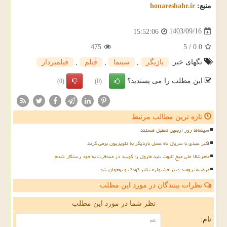
منبع:
honareshahr.ir
1403/09/16
15:52:06
475
5
/
0.0
تگهای خبر:
بازیگر
,
سینما
,
فیلم
,
فیلمبردار
این مطلب را می پسندید؟
(0)
(0)
تازه ترین مطالب مرتبط
سینماها روز اربعین تعطیل هستند
اکبر عبدی با سریال ماه عسل باردیگر به تلویزیون برمی گردد
ماهرشالا علی میخ تابوت بلید مارول را کوبید در مسافرت به خود رستگار شدم
مرضیه برومند دبیر جشنواره تئاتر کودک و نوجوان شد
نظرات بینندگان در مورد این مطلب
نظر شما در مورد این مطلب
نام: