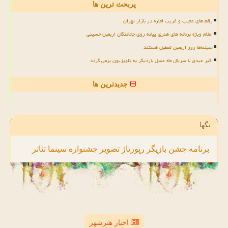
پربحث ترین ها
رقم های عجیب و غریب اجاره در بازار تهران
اعلام ویژه برنامه های هنری پیاده روی جاماندگان اربعین حسینی
سینماها روز اربعین تعطیل هستند
اکبر عبدی با سریال ماه عسل باردیگر به تلویزیون برمی گردد
جدیدترین ها
تگها
برنامه
جشن
بازیگر
رپورتاژ
تصویر
جشنواره
سینما
تئاتر
اخبار هنرشهر