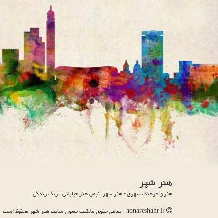
هنر شهر
هنر و فرهنگ شهری - هنر شهر، نبض هنر خیابانی ، رنگ زندگی
honareshahr.ir - تمامی حقوق مالکیت معنوی سایت هنر شهر محفوظ است