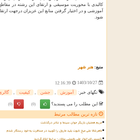
کالبدی با محوریت موسیقی و ارتقای این رشته در مقاط
آموزشی و در اختیار گرفتن منابع این عزیزان درجهت ا
شود.
منبع:
هنر شهر
1403/10/27
12:16:39
تگهای خبر:
آموزش
,
جشن
,
كیفیت
,
گالری
این مطلب را می پسندید؟
(0)
(0)
تازه ترین مطالب مرتبط
مریم همتیان بازیگر جوان سینما و تئاتر درگذشت
ماهرشالا علی میخ تابوت بلید مارول را کوبید در مسافرت به خود رستگار شدم
تأسیس لابراتوار ملی نخستی سانان - پرایما ابلاغ گردید