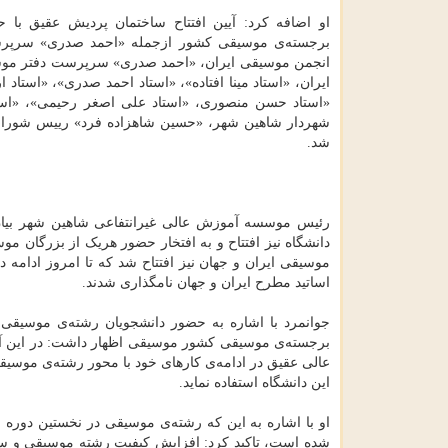
او اضافه کرد: آیین افتتاح ساختمان پردیش عقیق با ح
برجسته‌ی موسیقی کشور ازجمله «احمد صدری» سرپرس
انجمن موسیقی ایران، «احمد صدری» سرپرست دفتر موس
ایران، «استاد مینا افتاده»، «استاد احمد صدری»، «استاد
«استاد حسن منصوری، «استاد علی اصغر رحیمی»، «استا
شهردار شاهین شهر، «حسین شاهزاده فرد» رییس شورای
شد.
رئیس موسسه آموزش عالی غیرانتفاعی شاهین شهر بیان 
دانشگاه نیز افتتاح و به افتخار حضور هریک از بزرگان مو
موسیقی ایران و جهان نیز افتتاح شد که تا امروز ادام
اساتید مطرح ایران و جهان نامگذاری شدند.
جوانمرد با اشاره به حضور دانشجویان رشته‌ی موسیقی 
برجسته‌ی موسیقی کشور موسیقی اظهار داشت: در این آ
عالی عقیق در ادامه‌ی کارهای خود با محور رشته‌ی موسی
این دانشگاه استفاده نماید.
شده است، تاکید کرد: افزایش کیفیت رشته موسیقی و 