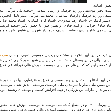
ضور اساتید
ت دفتر موسیقی وزارت فرهنگ و ارشاد اسلامی، «محمدعلی مرآتی» مد
یقی وزارت فرهنگ و ارشاد اسلامی، «محمدعلی مرآتی» مدیرعامل انجمن 
 اردشیر کامکار»، «استاد رضا مهدوی»، «استاد کارن کیهانی»، استاد محمدرضا 
د صادق چراغی» و امید قبادی، و همین طور با حضور دکتر «سعید ابریشم
 اسلامی شاهین شهر، «ناصر اسدی» فرماندار شهرستان شاهین شهر و میمه
کرد: در این آیین علاوه بر ساختمان پردیس موسیقی عقیق، بوستان
هنرمن
سیقی، نهالی در این بوستان کاشته شد. در این آیین همین طور گالری تصاویر ه
ه دارد؛ ضمن این که کلاس های موسیقی موسسه آموزش عالی غیرانتفاعی عقیق 
در آیین افتتاح ساختمان پردیس موسیقی عقیق و هنرنمایی آنها در حضور هن
یین ضمن تبادل نظر با هنرمندان ملی عرصه‌ی موسیقی، تلاش شد تا موسسه
قی بتواند از نظرات این بزرگان درجهت افزایش کیفیت و توسعه ی رشته‌ی موس
او با اشاره به این که رشته‌ی موسیقی در نخستین دوره از مهرماه ۱۴۰۱ و در مقطع کاشناسی پیوسته به موسسه آموزش عال
سایر رشته های هنری فعال در موسسه آموزش عالی عقیق شاهین شهر، توسع