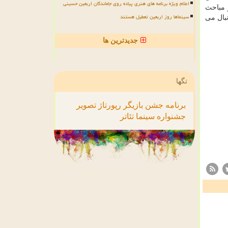
اعلام ویژه برنامه های هنری پیاده روی جاماندگان اربعین حسینی
 مباحث
سینماها روز اربعین تعطیل هستند
بال می
جدیدترین ها
تگها
برنامه
جشن
بازیگر
رپورتاژ
تصویر
جشنواره
سینما
تئاتر