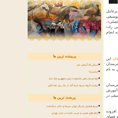
یرعامل
موسیقی
تفضلی»،
ی راد»
 انجام
پربیننده ترین ها
دان
این
نرمندان
سنگی که آسمان شد
به نام
اینترنت!
بچه مردم راهی جشنواره زلین جمهوری چک شد
روایت گروه سرود خرم آباد از یک روز غم انگیز
رمندان
 آموزش
یقی در
پربحث ترین ها
مریم همتیان بازیگر جوان سینما و تئاتر درگذشت
ی عقیق افزوده
رقم های عجیب و غریب اجاره در بازار تهران
ه فضای