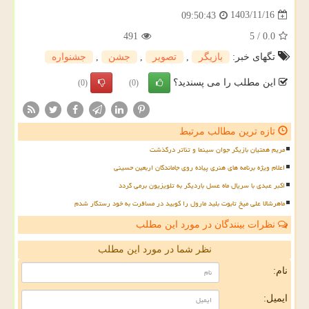
1403/11/16
09:50:43
491
5
/
0.0
تگهای خبر:
بازیگر
,
تصویر
,
جشن
,
جشنواره
این مطلب را می پسندید؟
(0)
(0)
تازه ترین مطالب مرتبط
مریم همتیان بازیگر جوان سینما و تئاتر درگذشت
اعلام ویژه برنامه های هنری پیاده روی جاماندگان اربعین حسینی
اکبر عبدی با سریال ماه عسل باردیگر به تلویزیون برمی گردد
ماهرشالا علی میخ تابوت بلید مارول را کوبید در مسافرت به خود رستگار شدم
نظرات بینندگان در مورد این مطلب
نظر شما در مورد این مطلب
نام:
ایمیل: