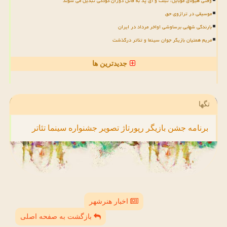
وقتی هیولای موبایل، تبلت و آی پد به قاتل دوران کودکی تبدیل می شوند
موسیقی در ترازوی حق
بارندگی شهابی برساوشی اواخر مرداد در ایران
مریم همتیان بازیگر جوان سینما و تئاتر درگذشت
جدیدترین ها
تگها
برنامه
جشن
بازیگر
رپورتاژ
تصویر
جشنواره
سینما
تئاتر
اخبار هنرشهر
بازگشت به صفحه اصلی