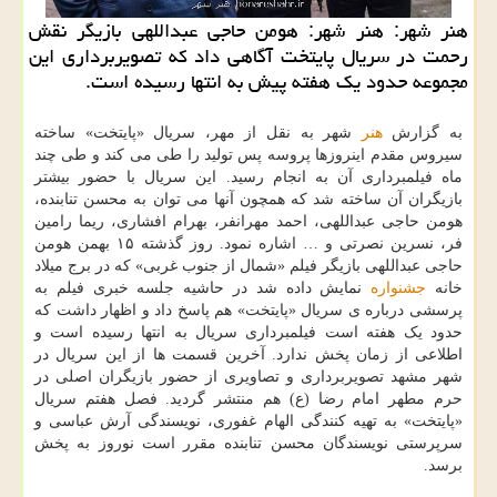
هنر شهر: هنر شهر: هومن حاجی عبداللهی بازیگر نقش
رحمت در سریال پایتخت آگاهی داد که تصویربرداری این
مجموعه حدود یک هفته پیش به انتها رسیده است.
به گزارش
هنر
شهر به نقل از مهر، سریال «پایتخت» ساخته
سیروس مقدم اینروزها پروسه پس تولید را طی می کند و طی چند
ماه فیلمبرداری آن به انجام رسید. این سریال با حضور بیشتر
بازیگران آن ساخته شد که همچون آنها می توان به محسن تنابنده،
هومن حاجی عبداللهی، احمد مهرانفر، بهرام افشاری، ریما رامین
فر، نسرین نصرتی و … اشاره نمود. روز گذشته ۱۵ بهمن هومن
حاجی عبداللهی بازیگر فیلم «شمال از جنوب غربی» که در برج میلاد
خانه
جشنواره
نمایش داده شد در حاشیه جلسه خبری فیلم به
پرسشی درباره ی سریال «پایتخت» هم پاسخ داد و اظهار داشت که
حدود یک هفته است فیلمبرداری سریال به انتها رسیده است و
اطلاعی از زمان پخش ندارد. آخرین قسمت ها از این سریال در
شهر مشهد تصویربرداری و تصاویری از حضور بازیگران اصلی در
حرم مطهر امام رضا (ع) هم منتشر گردید. فصل هفتم سریال
«پایتخت» به تهیه کنندگی الهام غفوری، نویسندگی آرش عباسی و
سرپرستی نویسندگان محسن تنابنده مقرر است نوروز به پخش
برسد.