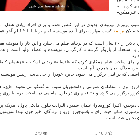
ری کرده، به
ت غیرممکن»
، سبب پرورش نیروهای جدیدی در این کشور شده و برای افراد زیادی شغل،
م
حصیلان
برنامه
کسب مهارت برای آینده موسسه فیلم بریتانیا
تام کروز با بیان این خبر قدردانی خودرا ابراز و اصرار کرد بالاتر از ۴۰ سال است که در بریتانیا فیلم می سازد و این کار را م
 با استعداد از بازیگر گرفته تا کارگردان، نویسنده و اعضاء تولید است و ه
ارد.
ی هم برای ساخت فیلم همکاری کرده که «افسانه» ریدلی اسکات، «چشمان کاملا
فردا» داگ لیمان همچون آنها است.
 ۱۲ ماه می (۲۳ اردیبهشت) در مراسمی که در لندن برگزار می شود، جایزه خودرا از جی هانت، رییس موس
 کروز» وی با مخاطبان عمومی و دانشجویان سینما به گفتگو می نشیند. جایزه 
شامل جشنی یک ماهه خواهد بود که برای گرامی داشت کروز برگزار می گردد و ۲۷ فیلم وی در طول ماه می در پایتخت بریت
ت دیویس، آکیرا کوروساوا، عثمان سمبن، الیزابت تیلور، مایکل پاول، امریک پ
یزی، ساتیا جیت رای و یاسوجیرو اوزو و برندگان اخیر چون تیلدا سوینتون، ب
ن تجلیل شده است.
379
5
/
0.0