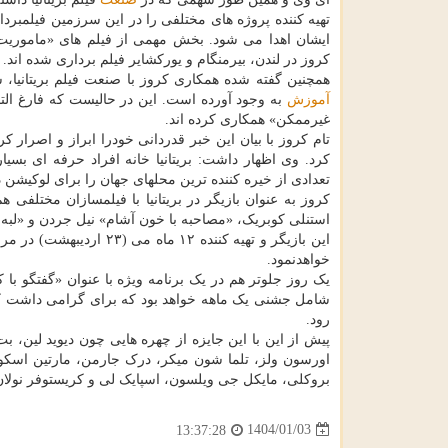
تهیه کننده پروژه های مختلفی را در این سرزمین فیلمبردا
ایشان اهدا می شود. بخش مهمی از فیلم های «ماموری
کروز در لندن، بیرمنگام و یورکشایر فیلم برداری شده اند.
همچنین گفته شده همکاری کروز با صنعت فیلم بریتانیا
آموزش
به وجود آورده است. این در حالیست که فارغ الت
غیرممکن» همکاری کرده اند.
کرد. وی اظهار داشت: بریتانیا خانه افراد حرفه ای بسیار
تعدادی از خیره کننده ترین محلهای جهان را برای لوکیشن د
کروز به عنوان بازیگر در بریتانیا با فیلمسازان مختلف
استنلی کوبریک، «مصاحبه با خون آشام» نیل جردن و «لبه 
این بازیگر و تهیه کننده
خواهدنمود.
یک روز جلوتر هم در یک برنامه ویژه با عنوان «گفتگو با
رود.
پیش از این با این جایزه از چهره هایی چون دیوید لین، ب
اورسون ولز، تلما شون میکر، درک جارمن، مارتین اسکورس
بروکلی، مایکل جی ویلسون، اسپایک لی و کریستوفر نولا
1404/01/03
13:37:28