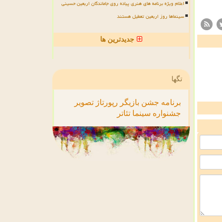
اعلام ویژه برنامه های هنری پیاده روی جاماندگان اربعین حسینی
سینماها روز اربعین تعطیل هستند
جدیدترین ها
تگها
برنامه
جشن
بازیگر
رپورتاژ
تصویر
جشنواره
سینما
تئاتر