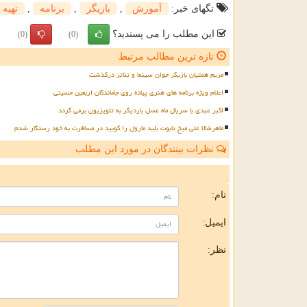
تگهای خبر:
آموزش
,
بازیگر
,
برنامه
,
تهیه 
این مطلب را می پسندید؟
(0)
(0)
تازه ترین مطالب مرتبط
مریم همتیان بازیگر جوان سینما و تئاتر درگذشت
اعلام ویژه برنامه های هنری پیاده روی جاماندگان اربعین حسینی
اکبر عبدی با سریال ماه عسل باردیگر به تلویزیون برمی گردد
ماهرشالا علی میخ تابوت بلید مارول را کوبید در مسافرت به خود رستگار شدم
نظرات بینندگان در مورد این مطلب
ن
نام:
ایمیل:
نظر: