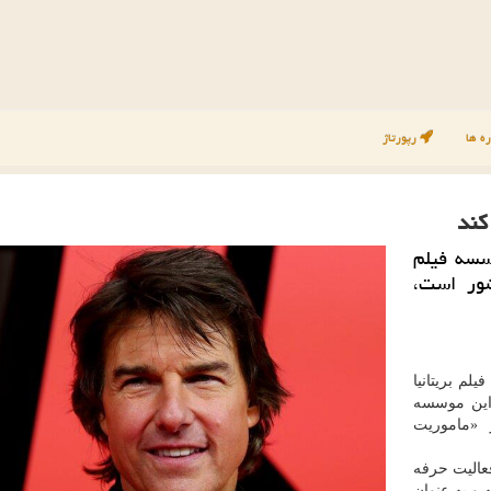
ه ها
رپورتاژ
کند
سسه فیلم
شور است،
لم بریتانیا
ل این موسسه
 «ماموریت
عالیت حرفه
ه و به عنوان