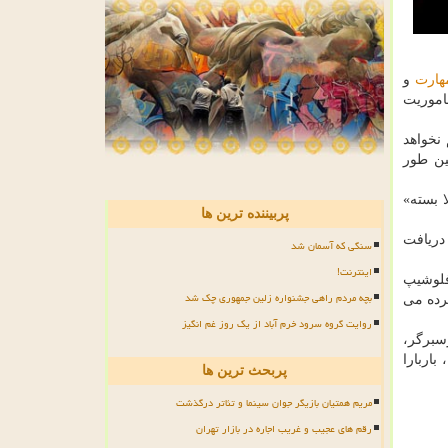
هارت
و
 با ۲ فیلم آخر «ماموریت
توقف هم نخواهد
مین طور
 بسته»
پربیننده ترین ها
سه دریافت
سنگی که آسمان شد
اینترنت!
فلوشیپ
بچه مردم راهی جشنواره زلین جمهوری چک شد
انیا روی پرده می
روایت گروه سرود خرم آباد از یک روز غم انگیز
رسبرگر،
اربارا
پربحث ترین ها
مریم همتیان بازیگر جوان سینما و تئاتر درگذشت
رقم های عجیب و غریب اجاره در بازار تهران