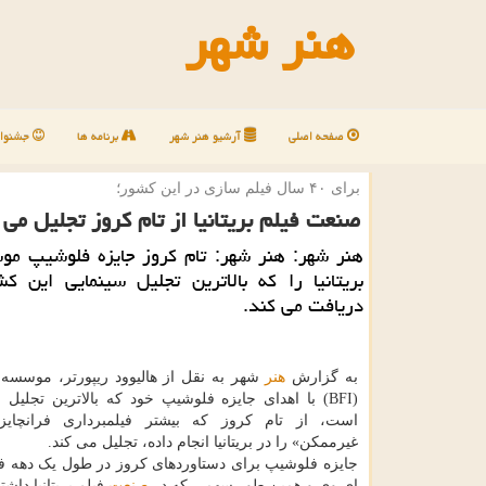
هنر شهر
صفحه اصلی
آرشیو هنر شهر
برنامه ها
جشنوار
برای ۴۰ سال فیلم سازی در این كشور؛
صنعت فیلم بریتانیا از تام کروز تجلیل می 
هنر شهر: هنر شهر: تام کروز جایزه فلوشیپ مو
بریتانیا را که بالاترین تجلیل سینمایی این ک
دریافت می کند.
به گزارش
هنر
شهر به نقل از هالیوود ریپورتر، موسسه فی
(BFI) با اهدای جایزه فلوشیپ خود که بالاترین تجلی
است، از تام کروز که بیشتر فیلمبرداری فرانچایز
غیرممکن» را در بریتانیا انجام داده، تجلیل می کند.
جایزه فلوشیپ برای دستاوردهای کروز در طول یک دهه ف
ای وی و همین طور سهمی که در
صنعت
فیلم بریتانیا داشت