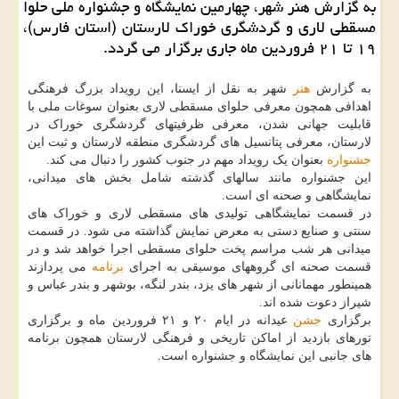
به گزارش هنر شهر، چهارمین نمایشگاه و جشنواره ملی حلوا
مسقطی لاری و گردشگری خوراک لارستان (استان فارس)،
۱۹ تا ۲۱ فروردین ماه جاری برگزار می گردد.
به گزارش
هنر
شهر به نقل از ایسنا، این رویداد بزرگ فرهنگی
اهدافی همچون معرفی حلوای مسقطی لاری بعنوان سوغات ملی با
قابلیت جهانی شدن، معرفی ظرفیتهای گردشگری خوراک در
لارستان، معرفی پتانسیل های گردشگری منطقه لارستان و ثبت این
جشنواره
بعنوان یک رویداد مهم در جنوب کشور را دنبال می کند.
این جشنواره مانند سالهای گذشته شامل بخش های میدانی،
نمایشگاهی و صحنه ای است.
در قسمت نمایشگاهی تولیدی های مسقطی لاری و خوراک های
سنتی و صنایع دستی به معرض نمایش گذاشته می شود. در قسمت
میدانی هر شب مراسم پخت حلوای مسقطی اجرا خواهد شد و در
قسمت صحنه ای گروههای موسیقی به اجرای
برنامه
می پردازند
همینطور مهمانانی از شهر های یزد، بندر لنگه، بوشهر و بندر عباس و
شیراز دعوت شده اند.
برگزاری
جشن
عیدانه در ایام ۲۰ و ۲۱ فروردین ماه و برگزاری
تورهای بازدید از اماکن تاریخی و فرهنگی لارستان همچون برنامه
های جانبی این نمایشگاه و جشنواره است.