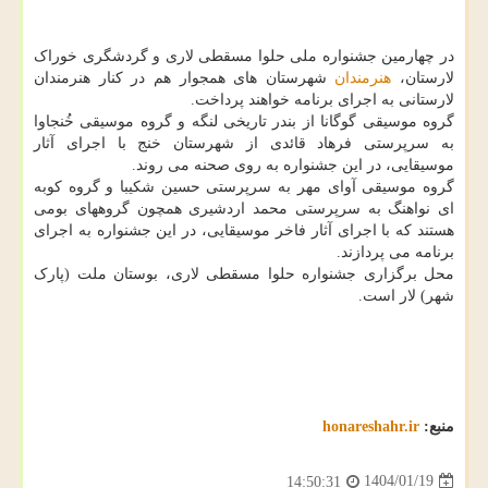
در چهارمین جشنواره ملی حلوا مسقطی لاری و گردشگری خوراک
لارستان،
هنرمندان
شهرستان های همجوار هم در کنار هنرمندان
لارستانی به اجرای برنامه خواهند پرداخت.
گروه موسیقی گوگانا از بندر تاریخی لنگه و گروه موسیقی خُنجاوا
به سرپرستی فرهاد قائدی از شهرستان خنج با اجرای آثار
موسیقایی، در این جشنواره به روی صحنه می روند.
گروه موسیقی آوای مهر به سرپرستی حسین شکیبا و گروه کوبه
ای نواهنگ به سرپرستی محمد اردشیری همچون گروههای بومی
هستند که با اجرای آثار فاخر موسیقایی، در این جشنواره به اجرای
برنامه می پردازند.
محل برگزاری جشنواره حلوا مسقطی لاری، بوستان ملت (پارک
شهر) لار است.
منبع:
honareshahr.ir
1404/01/19
14:50:31