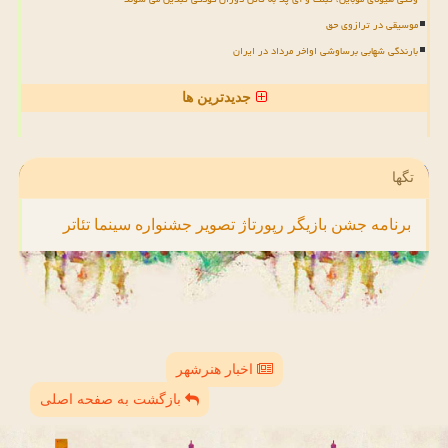
موسیقی در ترازوی حق
بارندگی شهابی برساوشی اواخر مرداد در ایران
جدیدترین ها
تگها
برنامه
جشن
بازیگر
رپورتاژ
تصویر
جشنواره
سینما
تئاتر
اخبار هنرشهر
بازگشت به صفحه اصلی