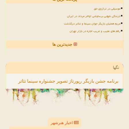
موسیقی در ترازوی حق
بارندگی شهابی برساوشی اواخر مرداد در ایران
مریم همتیان بازیگر جوان سینما و تئاتر درگذشت
رقم های عجیب و غریب اجاره در بازار تهران
جدیدترین ها
تگها
برنامه
جشن
بازیگر
رپورتاژ
تصویر
جشنواره
سینما
تئاتر
اخبار هنرشهر