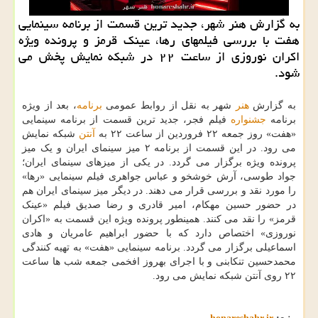
به گزارش هنر شهر، جدید ترین قسمت از برنامه سینمایی
هفت با بررسی فیلمهای رها، عینک قرمز و پرونده ویژه
اکران نوروزی از ساعت ۲۲ در شبکه نمایش پخش می
شود.
به گزارش
هنر
شهر به نقل از روابط عمومی
برنامه
، بعد از ویژه
برنامه
جشنواره
فیلم فجر، جدید ترین قسمت از برنامه سینمایی
«هفت» روز جمعه ۲۲ فروردین از ساعت ۲۲ به
آنتن
شبکه نمایش
می رود. در این قسمت از برنامه ۲ میز سینمای ایران و یک میز
پرونده ویژه برگزار می گردد. در یکی از میزهای سینمای ایران؛
جواد طوسی، آرش خوشخو و عباس جواهری فیلم سینمایی «رها»
را مورد نقد و بررسی قرار می دهند. در دیگر میز سینمای ایران هم
در حضور حسین مهکام، امیر قادری و رضا صدیق فیلم «عینک
قرمز» را نقد می کنند. همینطور پرونده ویژه این قسمت به «اکران
نوروزی» اختصاص دارد که با حضور ابراهیم عامریان و هادی
اسماعیلی برگزار می گردد. برنامه سینمایی «هفت» به تهیه کنندگی
محمدحسین تنکابنی و با اجرای بهروز افخمی جمعه شب ها ساعت
۲۲ روی آنتن شبکه نمایش می رود.