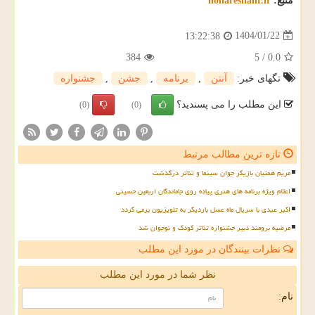
منبع:
honareshahr.ir
1404/01/22
13:22:38
384
5
/
0.0
تگهای خبر:
آنتن
,
برنامه
,
جشن
,
جشنواره
این مطلب را می پسندید؟
(0)
(0)
تازه ترین مطالب مرتبط
مریم همتیان بازیگر جوان سینما و تئاتر درگذشت
اعلام ویژه برنامه های هنری پیاده روی جاماندگان اربعین حسینی
اکبر عبدی با سریال ماه عسل باردیگر به تلویزیون برمی گردد
مرضیه برومند دبیر جشنواره تئاتر کودک و نوجوان شد
نظرات بینندگان در مورد این مطلب
نظر شما در مورد این مطلب
نام: