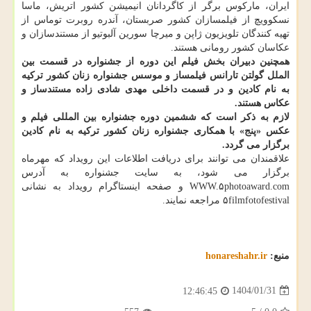
ایران، مارکوس برگر از کاگردانان انیمیشن کشور اتریش، ماسا
نسکوویچ از فیلمسازان کشور صربستان، آندره روبرت توماس از
تهیه کنندگان تلویزیون ژاپن و میرچا سورین آلبوتیو از مستندسازان و
عکاسان کشور رومانی هستند.
همچنین دبیران بخش فیلم این دوره از جشنواره در قسمت بین
الملل گولتن تارانس فیلمساز و موسس جشنواره زنان کشور ترکیه
به نام کادین و در قسمت داخلی مهدی شادی زاده مستندساز و
عکاس هستند.
لازم به ذکر است که ششمین دوره جشنواره بین المللی فیلم و
عکس «پنج» با همکاری جشنواره زنان کشور ترکیه به نام کادین
برگزار می گردد.
علاقمندان می توانند برای دریافت اطلاعات این رویداد که مهرماه
برگزار می شود، به سایت جشنواره به آدرس
WWW.۵photoaward.com و صفحه اینستاگرام رویداد به نشانی
۵filmfotofestival مراجعه نمایند.
منبع:
honareshahr.ir
1404/01/31
12:46:45