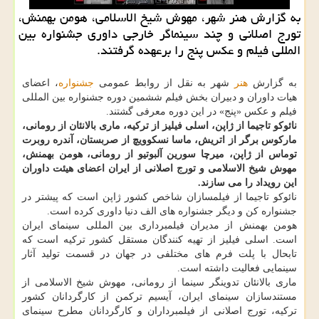
به گزارش هنر شهر، مهوش شیخ الاسلامی، هومن بهمنش،
تورج اصلانی و چند سینماگر خارجی داوری جشنواره بین
المللی فیلم و عکس پنج را برعهده گرفتند.
به گزارش
هنر
شهر به نقل از روابط عمومی
جشنواره
، اعضای
هیات داوران و دبیران بخش فیلم ششمین دوره جشنواره بین المللی
فیلم و عکس «پنج» در این دوره معرفی گشتند.
نائوکو تاجیما از ژاپن، اسلی فیلیز از ترکیه، ماری بالانئان از رومانی،
مارکوس برگر از اتریش، ماسا نسکوویچ از صربستان، آندره روبرت
توماس از ژاپن، میرچا سورین آلبوتیو از رومانی، هومن بهمنش،
مهوش شیخ الاسلامی و تورج اصلانی از ایران اعضای هیئت داوران
این رویداد را می سازند.
نائوکو تاجیما از فیلمسازان شاخص کشور ژاپن است که پیشتر در
جشنواره کن و دیگر جشنواره های الف دنیا داوری کرده است.
هومن بهمنش از مدیران فیلمبرداری بین المللی سینمای ایران
است. اسلی فیلیز از تهیه کنندگان مستقل کشور ترکیه است که
تابحال با پلت فرم های مختلفی در جهان در قسمت تولید آثار
سینمایی فعالیت داشته است.
ماری بالانئان تدوینگر سینما از رومانی، مهوش شیخ الاسلامی از
مستندسازان سینمای ایران، آیسیم ترکمن از کارگردانان کشور
ترکیه، تورج اصلانی از فیلمبرداران و کارگردانان مطرح سینمای