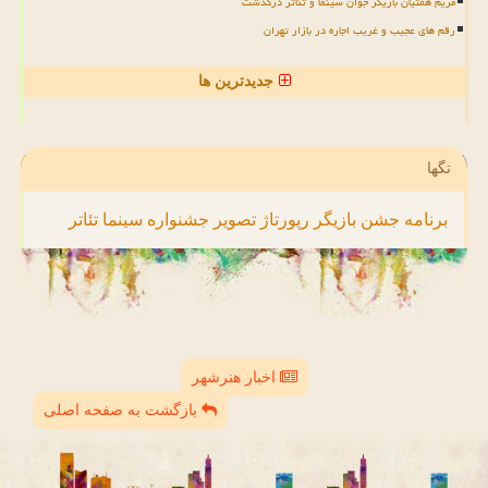
مریم همتیان بازیگر جوان سینما و تئاتر درگذشت
رقم های عجیب و غریب اجاره در بازار تهران
جدیدترین ها
تگها
برنامه
جشن
بازیگر
رپورتاژ
تصویر
جشنواره
سینما
تئاتر
اخبار هنرشهر
بازگشت به صفحه اصلی