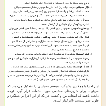
و نوع پمپ بسته به اندازه سیستم و تعداد نازل‌ها متفاوت است.
نازل مه پاش
؛ تولید ذرات ریز آب : نازل‌ها مهم‌ترین بخش سیستم مه‌پاش
هستند که آب پرفشار را به قطرات بسیار ریز (مه) تبدیل می‌کنند. طراحی و
اندازه دهانه نازل‌ها تعیین‌کننده اندازه قطرات آب و میزان پاشش است. نازل‌ها
معمولاً از جنس استیل ضد زنگ یا برنج ساخته می‌شوند و ممکن است دارای
فیلترهای کوچکی برای جلوگیری از گرفتگی باشند.
لوله‌های مخصوص
؛ مقاوم در برابر فشار بالا : لوله‌ها یا شلنگ‌های فشار قوی برای
انتقال آب از پمپ به نازل‌ها استفاده می‌شوند. این لوله‌ها باید قادر به تحمل
فشار بالای آب باشند و معمولاً از جنس پلی‌اتیلن، نایلون تقویت‌شده یا استیل
ساخته می‌شوند. برای اتصال لوله‌ها به پمپ، نازل‌ها و سایر اجزا از اتصالات و
فیتینگ‌های مناسب استفاده می‌شود. این اتصالات باید محکم و بدون نشتی باشند
تا عملکرد صحیح سیستم تضمین شود.
فیلتر تصفیه؛
جلوگیری از گرفتگی نازل‌ها : فیلترها برای حذف ذرات معلق و
رسوبات موجود در آب استفاده می‌شوند تا از گرفتگی نازل‌ها جلوگیری کرده و عمر
سیستم را افزایش دهند.
کنترلر هوشمند
؛ تنظیم زمان‌بندی کارکرد : برخی سیستم‌های پیشرفته مه‌پاش
دارای کنترلر هستند که امکان تنظیم زمان روشن و خاموش شدن سیستم، میزان
پاشش و سایر پارامترها را فراهم می‌کند. این کنترلرها می‌توانند به صورت دستی
یا اتوماتیک (با استفاده از سنسورهای دما و رطوبت) کار کنند.
این اجزا با همکاری یکدیگر، سیستم مه‌پاشی را تشکیل می‌دهند که
می‌تواند برای کاربردهای مختلفی مورد استفاده قرار گیرد. توجه
داشته باشید که انتخاب نوع و کیفیت هر یک از این اجزا بر عملکرد و
طول عمر سیستم تاثیرگذار است.