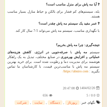
❓
آیا مه پاش برای منزل مناسب است؟
بله، سیستم‌های کم فشار برای بالکن و حیاط منازل بسیار مناسب
هستند.
❓
عمر مفید یک سیستم مه پاش چقدر است؟
با نگهداری مناسب، سیستم مه پاش می‌تواند 5-7 سال کار کند.
نتیجه‌گیری: چرا مه پاش بخریم؟
سیستم
مه پاش
با
صرفه‌جویی در انرژی
،
کاهش هزینه‌های
عملیاتی
و
افزایش بهره‌وری
در صنایع مختلف، تبدیل به یک راهکار
هوشمند برای مدیریت دما و رطوبت شده است. برای خرید بهترین
سیستم مه پاش با مناسب‌ترین قیمت، با کارشناسان ما تماس
بگیرید :
https://abniro.com
/
1404/02/20
20:47:08
656
5
/
0.0
تگهای خبر:
رپورتاژ
,
دستگاه
,
سایت
,
شركت