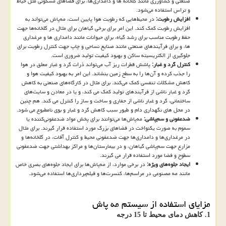
صنعتی و کشاورزی مانند گلخانه ها و دامداری‌ها، برای فضاهای مسکونی مثل حیاط
و تراس استفاده می‌شود.
افزایش رطوبت:
در محیط‌هایی که رطوبت هوا پایین است، مه‌پاش می‌تواند به
افزایش رطوبت کمک کند. این امر برای برخی گیاهان برای مثال در گلخانه‌ها جهت
حفظ رطوبت مناسب برای رشد گیاه، برای حیوانات مانند دامداری ها و مرغداری
ها، و برای فرآیندهای صنعتی مانند صنایع نساجی و چاپ جهت کنترل رطوبت برای
جلوگیری از الکتریسیته ساکن و بهبود کیفیت تولید ضروری است.
کنترل گرد و غبار:
پاشش قطرات ریز آب می‌تواند ذرات گرد و غبار معلق در هوا
را جذب کرده و آن‌ها را به سطح زمین بنشاند. این امر به بهبود کیفیت هوا و
کاهش مشکلات تنفسی کمک می‌کند. برای مثال در کارگاه‌های صنعتی به کاهش
گرد و غبار ناشی از فرآیندهای تولید کمک می کند، و یا در معادن و سایت‌های
ساختمانی، گرد و غبار ناشی از حفاری و ساخت و ساز را کنترل می کند. هم چنین
در محل های نگهداری دام و طیور سبب کاهش گرد و غبار و بوی نامطبوع می شود.
ضدعفونی و سم‌پاشی:
مه‌پاش‌ها می‌توانند برای پخش مواد ضدعفونی‌کننده یا
سموم به صورت یکنواخت در فضاهای بزرگ مورد استفاده قرار گیرند. برای مثال
در مرغداری‌ها و دامداری‌ها جهت ضدعفونی محیط و کنترل آفات، در گلخانه‌ها و
مزارع جهت سم‌پاشی گیاهان، و در بیمارستان‌ها و مراکز بهداشتی جهت ضدعفونی
سطوح و فضا مورد استفاده قرار می گیرند.
ایجاد جلوه‌های ویژه:
در برخی موارد، از مه‌پاش‌ها برای ایجاد جلوه‌های بصری خاص
مانند مه مصنوعی در مراسم‌ها، کنسرت‌ها و فیلم‌برداری‌ها استفاده می‌شود.
مزایای استفاده از سیستم مه پاش
1.
کاهش دمای محیط تا 15 درجه