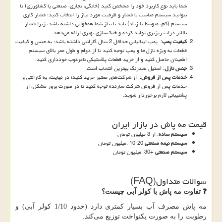
شما باید نوع کاربرد خود را مشخص کنید (خانگی، تجاری، صنعتی یا کشاورزی) تا
بتوانید سیستم مناسب با فشار و ظرفیت مورد نیاز را انتخاب کنید؛ فشار کاری
سیستم (کم، متوسط یا زیاد) باید با نیاز شما همخوانی داشته باشد، زیرا فشار
بالاتر ذرات ریزتری تولید کرده و خنک‌سازی بهتری ارائه می‌دهد.
کیفیت پمپ
: پمپ ایتالیایی حداقل 2 سال گارانتی داشته باشد؛ به جنس و کیفیت
قطعات به ویژه نازل‌ها و پمپ توجه کنید تا از دوام و طول عمر بالای سیستم
اطمینان حاصل کنید و از خرید قطعات پلاستیکی نامرغوب خودداری کنید.
جنس نازل
: استیل ضدزنگ بهترین انتخاب است.
خدمات پس از فروش
: از شرکت‌های معتبر خرید کنید؛ در نهایت، به گارانتی و
خدمات پس از فروش شرکت سازنده توجه کنید تا در صورت بروز مشکل، از
پشتیبانی لازم برخوردار شوید.
قیمت مه پاش در بازار ایران
سیستم ساده
: از 3 میلیون تومان
سیستم نیمه صنعتی
: 10-20
میلیون تومان
سیستم صنعتی
: 30+
میلیون تومان
سوالات متداول
(FAQ)
❓
تفاوت مه پاش با کولر آبی چیست؟
مه پاش مصرف آب بسیار کمتری دارد (حدود 1/10 کولر آبی) و
رطوبت را به صورت یکنواخت توزیع می‌کند.