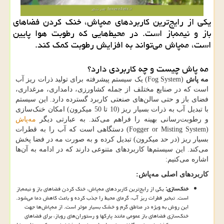
یکی از رایج‌ترین کاربردهای مه‌پاش، خنک کردن فضاهای
باز و نیمه‌باز است. در محیط‌هایی که رطوبت هوا پایین
است، مه‌پاش می‌تواند به افزایش رطوبت کمک کند.
مه پاش چیست و چه کاربردی دارد؟
مه پاش
(Fog System)
یک سیستم پیشرفته برای تولید ذرات ریز آب
است که در صنایع مختلف از جمله کشاورزی، دامداری، مرغداری،
فضای باز و حتی سالن‌های صنعتی کاربرد گسترده دارد. این سیستم
با تبدیل آب به ذرات بسیار ریز (10 تا 50 میکرون) امکان خنک‌سازی
و رطوبت‌رسانی بهینه را فراهم می‌کند. به عبارتی دیگر
مه‌پاش
(
Fogger or Misting System
) دستگاهی است که آب را به قطرات
بسیار ریز (در حد میکرون) تبدیل کرده و به صورت مه در فضا پخش
می‌کند. این سیستم‌ها کاربردهای متنوعی دارند که در ادامه به آن‌ها
اشاره می‌کنیم:
کاربردهای اصلی مه‌پاش:
خنک‌سازی:
یکی از رایج‌ترین کاربردهای مه‌پاش، خنک کردن فضاهای باز و نیمه‌باز
است. تبخیر قطرات ریز آب، گرمای محیط را جذب کرده و باعث کاهش دما می‌شود.
این روش به ویژه در مناطق گرم و خشک بسیار موثر است. از مه‌پاش‌ها جهت
خنک‌سازی فضاهای باز عمومی مانند پارکها و رستوران‌های روباز، برای فضاهای