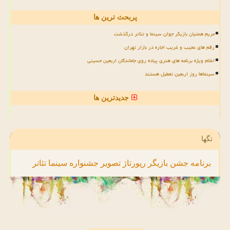
پربحث ترین ها
مریم همتیان بازیگر جوان سینما و تئاتر درگذشت
رقم های عجیب و غریب اجاره در بازار تهران
اعلام ویژه برنامه های هنری پیاده روی جاماندگان اربعین حسینی
سینماها روز اربعین تعطیل هستند
جدیدترین ها
تگها
برنامه
جشن
بازیگر
رپورتاژ
تصویر
جشنواره
سینما
تئاتر