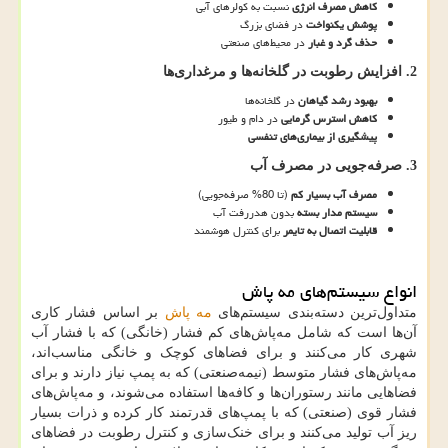
کاهش مصرف انرژی
نسبت به کولرهای آبی
پوشش یکنواخت
در فضای بزرگ
حذف گرد و غبار
در محیط‌های صنعتی
2.
افزایش رطوبت در گلخانه‌ها و مرغداری‌ها
بهبود رشد گیاهان
در گلخانه‌ها
کاهش استرس گرمایی
در دام و طیور
پیشگیری از بیماری‌های تنفسی
3.
صرفه‌جویی در مصرف آب
مصرف آب بسیار کم
(تا 80% صرفه‌جویی)
سیستم مدار بسته
بدون هدررفت آب
قابلیت اتصال به تایمر
برای کنترل هوشمند
انواع سیستم‌های مه پاش
متداول‌ترین دسته‌بندی سیستم‌های
مه پاش
بر اساس فشار کاری
آن‌ها است که شامل مه‌پاش‌های کم فشار (خانگی) که با فشار آب
شهری کار می‌کنند و برای فضاهای کوچک و خانگی مناسب‌اند،
مه‌پاش‌های فشار متوسط (نیمه‌صنعتی) که به پمپ نیاز دارند و برای
فضاهایی مانند رستوران‌ها و کافه‌ها استفاده می‌شوند، و مه‌پاش‌های
فشار قوی (صنعتی) که با پمپ‌های قدرتمند کار کرده و ذرات بسیار
ریز آب تولید می‌کنند و برای خنک‌سازی و کنترل رطوبت در فضاهای