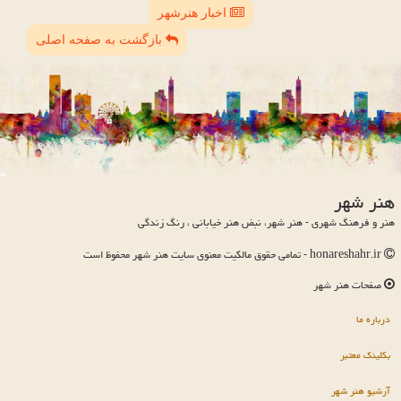
اخبار هنرشهر
بازگشت به صفحه اصلی
هنر شهر
هنر و فرهنگ شهری - هنر شهر، نبض هنر خیابانی ، رنگ زندگی
honareshahr.ir - تمامی حقوق مالکیت معنوی سایت هنر شهر محفوظ است
صفحات هنر شهر
درباره ما
بکلینک معتبر
آرشیو هنر شهر