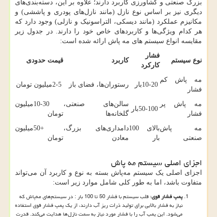
بزرگ صنعتی و کشاورزی کاربرد دارند؛ علاوه بر این، دسته‌بندی‌های
دیگری نیز بر اساس نوع نازل (مانند نازل‌های پودری و پاششی) و
مکانیزم عملکرد (مانند دیسکی، التراسونیک و نازلی) وجود دارد که
هر کدام ویژگی‌ها و کاربردهای خاص خود را دارند. در جدول زیر
مقایسه انواع سیستم های مه پاش ارائه شده است:
فشار
نوع سیستم
کاربرد
قیمت حدودی
کارکرد
مه پاش کم
10-20
بار
رستوران‌ها، فضای باز
2-5
میلیون تومان
فشار
مه پاش پر
سالن‌های صنعتی،
10-30
میلیون
50-100
بار
فشار
گلخانه‌ها
تومان
مه پاش
بالای 100
دامداری‌های بزرگ،
50+
میلیون
صنعتی
بار
معادن
تومان
اجزای اصلی سیستم مه پاش
اجزای اصلی یک سیستم مه‌پاش بسته به نوع و کاربرد آن می‌تواند
متفاوت باشد، اما به طور کلی شامل موارد زیر است:
پمپ فشار قوی
؛ قلب سیستم با فشار 50 تا 100 بار : در سیستم‌های مه‌پاش که
نیاز به فشار بالایی برای تولید ذرات ریز آب دارند، از یک پمپ فشار قوی استفاده
می‌شود. این پمپ آب را با فشار مورد نیاز به سمت نازل‌ها هدایت می‌کند. قدرت