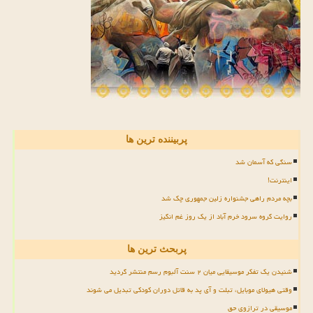
پربیننده ترین ها
سنگی که آسمان شد
اینترنت!
بچه مردم راهی جشنواره زلین جمهوری چک شد
روایت گروه سرود خرم آباد از یک روز غم انگیز
پربحث ترین ها
شنیدن یک تفکر موسیقایی میان ۲ سنت آلبوم رسم منتشر گردید
وقتی هیولای موبایل، تبلت و آی پد به قاتل دوران کودکی تبدیل می شوند
موسیقی در ترازوی حق