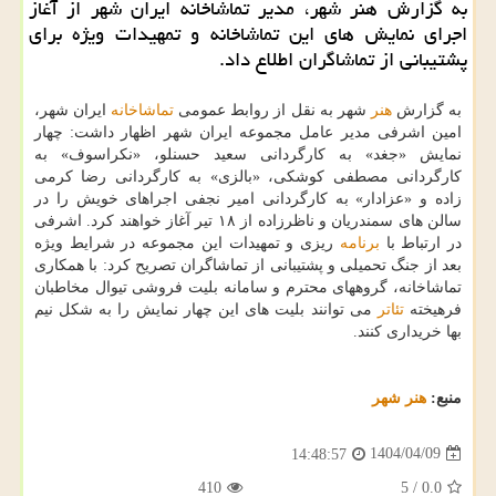
به گزارش هنر شهر، مدیر تماشاخانه ایران شهر از آغاز
اجرای نمایش های این تماشاخانه و تمهیدات ویژه برای
پشتیبانی از تماشاگران اطلاع داد.
به گزارش
هنر
شهر به نقل از روابط عمومی
تماشاخانه
ایران شهر،
امین اشرفی مدیر عامل مجموعه ایران شهر اظهار داشت: چهار
نمایش «جغد» به کارگردانی سعید حسنلو، «نکراسوف» به
کارگردانی مصطفی کوشکی، «بالزی» به کارگردانی رضا کرمی
زاده و «عزادار» به کارگردانی امیر نجفی اجراهای خویش را در
سالن های سمندریان و ناظرزاده از ۱۸ تیر آغاز خواهند کرد. اشرفی
در ارتباط با
برنامه
ریزی و تمهیدات این مجموعه در شرایط ویژه
بعد از جنگ تحمیلی و پشتیبانی از تماشاگران تصریح کرد: با همکاری
تماشاخانه، گروههای محترم و سامانه بلیت فروشی تیوال مخاطبان
فرهیخته
تئاتر
می توانند بلیت های این چهار نمایش را به شکل نیم
بها خریداری کنند.
منبع:
هنر شهر
1404/04/09
14:48:57
410
5
/
0.0