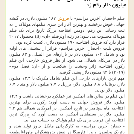
میلیون دلار رقم زد.
فیلم «احضار: آخرین مراسم» با
فروش
۱۸۷ میلیون دلاری در گیشه
جهانی خوش درخشید و بهترین آغاز این سری فیلمهای هولناک را به
ثبت رساند. این رقم، دومین افتتاحیه بزرگ تاریخ برای یک فیلم
هولناک محسوب می شود؛ در رتبه اولزفیلم «آن» (It) محصول ۲۰۱۷
قرار دارد که فروش افتتاحیه ۱۹۰ میلیون دلاری کسب کرده بود.
فروش بلیت «احضار: آخرین مراسم» فراتر از پیشبینی های اولیه
بود و شامل ۱۰۴ میلیون دلار در بازارهای بین المللی و ۸۳ میلیون
دلار در آمریکای شمالی می شود. از نظر فروش خارجی، این فیلم
رکورد افتتاحیه ژانر وحشت را شکست و از «آن: فصل دوم»
(۲۰۱۹) با ۹۲ میلیون دلار پیشی گرفت.
مهم ترین بازارهای خارجی این فیلم شامل مکزیک با ۱۳.۳ میلیون
دلار، بریتانیا با ۸.۸ میلیون دلار، برزیل با ۷.۷ میلیون دلار و هند با ۶.۷
میلیون دلار بودند.
این فیلم در سالن های آیمکس نیز عملکرد درخشانی داشت و ۱۴.۳
میلیون دلار فروش جهانی به دست آورد؛ رکوردی برای بهترین
افتتاحیه ماه سپتامبر در تاریخ آیمکس. در آمریکای شمالی هم ۹.۴
میلیون دلار در سینماهای آیمکس به دست آورد که بزرگ ترین
افتتاحیه این فرمت برای یک فیلم هولناک به حساب می آید.
«احضار: آخرین مراسم» به کارگردانی مایکل چاوز تولید شده و
پاتریک ویلسون و ورا فارمیگا در نقش پژوهشگران ماوراءالطبیعه