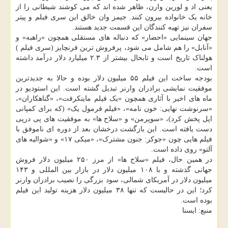
یعنی اد و لورین وارن، ظاهر شده اند که می کوشند شیطانی را از
خانه یک خانواده بیرون کنند. جیمز وان خالق این سری فیلم و پیتر
سفران نیز تهیه کنندگان این قسمت جدید هستند.
جهان سینمایی «احضار» که دنباله های مستقلی همچون «راهبه» و
«آنابل» را هم شامل می شود، پرفروش ترین فرنچایز (سری فیلم )
هولناک تاریخ است و تابحال بیشتر از ۲.۳ میلیارد دلار درآمد داشته
است.
بودجه ساخت این فیلم ۵۵ میلیون دلار بوده و حالا به جدیدترین
موفقیت نمایشی برادران وارنر تبدیل گشته است. این استودیو در
ماه های اخیر با آثاری همچون «یک فیلم ماینکرفت»، «گناهکاران»،
«سرنوشت نهایی: خون نامه»، «فیلم فرمول یک» (که برای کمپانی
اپل پخش کرد)، «سوپرمن» و «سلاح ها» به موفقیت های پی درپی
دست یافته است. این بازگشت درخشان بعد از دوره ای ناموفق با
فیلم هایی چون «جوکر: جنون مشترک»، «میکی ۱۷» و «شوالیه های
آلتو» روی داده است.
در همین حال، فیلم «سلاح ها» از مرز ۲۵۰ میلیون دلار فروش
جهانی گذشته و با ۱۰۸ میلیون دلار در بازار بین المللی و ۱۴۳
میلیون دلار در آمریکای شمالی، سود بزرگی را نصیب برادران وارنر
کرد؛ این در حالیست که تنها ۳۸ میلیون دلار هزینه تولید این فیلم
بوده است.
منبع: ایسنا