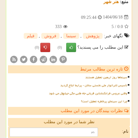
منبع:
هنر شهر
1404/06/18
09:25:44
333
5
/
0.0
تگهای خبر:
پژوهش
,
سینما
,
فروش
,
فیلم
این مطلب را می پسندید؟
(0)
(0)
تازه ترین مطالب مرتبط
سینماها روز اربعین تعطیل هستند
تأسیس لابراتوار ملی نخستی سانان - پرایما ابلاغ گردید
وقتی عروس فرانکنشتاین قربانی جاه طلبی مگی جیلنهال می شود
چرا این سینمای پرخاطره تعطیل است؟
نظرات بینندگان در مورد این مطلب
نظر شما در مورد این مطلب
نام: