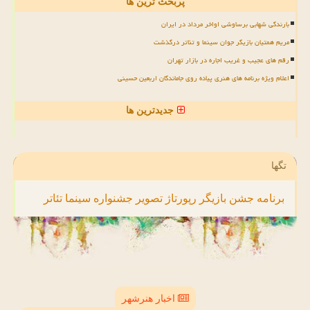
پربحث ترین ها
بارندگی شهابی برساوشی اواخر مرداد در ایران
مریم همتیان بازیگر جوان سینما و تئاتر درگذشت
رقم های عجیب و غریب اجاره در بازار تهران
اعلام ویژه برنامه های هنری پیاده روی جاماندگان اربعین حسینی
جدیدترین ها
تگها
برنامه
جشن
بازیگر
رپورتاژ
تصویر
جشنواره
سینما
تئاتر
اخبار هنرشهر