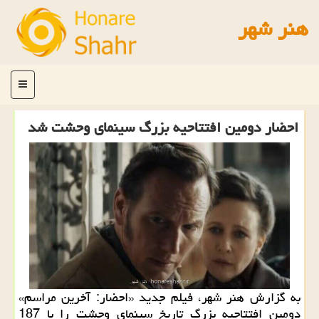
هنر شهر
منو
احضار دومین افتتاحیه بزرگ سینمای وحشت شد
به گزارش هنر شهر، فیلم جدید «احضار: آخرین مراسم»
دومین افتتاحیه بزرگ تاریخ سینمای وحشت را با 187