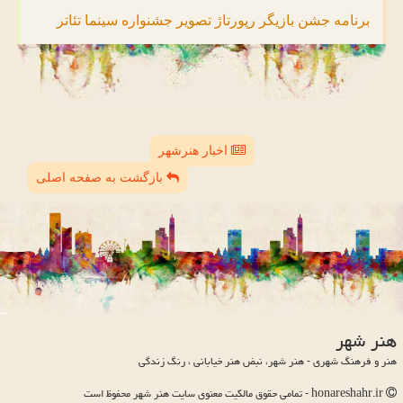
برنامه
جشن
بازیگر
رپورتاژ
تصویر
جشنواره
سینما
تئاتر
اخبار هنرشهر
بازگشت به صفحه اصلی
هنر شهر
هنر و فرهنگ شهری - هنر شهر، نبض هنر خیابانی ، رنگ زندگی
honareshahr.ir - تمامی حقوق مالکیت معنوی سایت هنر شهر محفوظ است