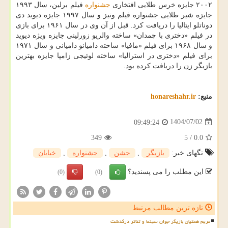
۲۰۰۲ جایزه خرس طلایی افتخاری
جشنواره
فیلم برلین، سال ۱۹۹۳
جایزه شیر طلایی جشنواره فیلم ونیز و سال ۱۹۹۷ جایزه دیوید دی
دوناتلو ایتالیا را دریافت کرد. قبل از آن وی در سال ۱۹۶۱ برای بازی
در فیلم «دختری با چمدان» ساخته والریو زورلینی جایزه ویژه دیوید
و سال ۱۹۶۸ برای فیلم «مافیا» ساخته دامیانو دامیانی و سال ۱۹۷۱
برای فیلم «دختری در استرالیا» ساخته لوئیجی زامپا جایزه بهترین
بازیگر زن را دریافت کرده بود.
منبع:
honareshahr.ir
1404/07/02
09:49:24
349
5
/
0.0
تگهای خبر:
بازیگر
,
جشن
,
جشنواره
,
خیابان
این مطلب را می پسندید؟
(0)
(0)
تازه ترین مطالب مرتبط
مریم همتیان بازیگر جوان سینما و تئاتر درگذشت