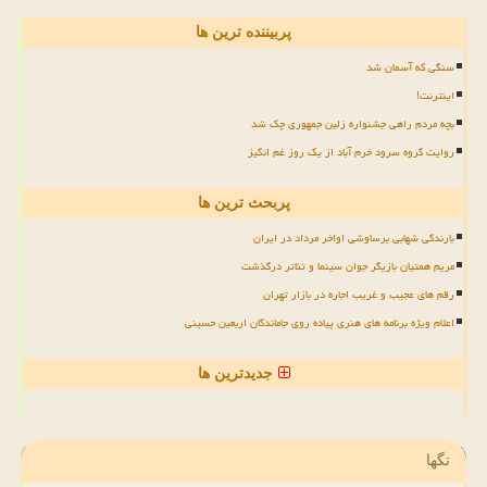
پربیننده ترین ها
سنگی که آسمان شد
اینترنت!
بچه مردم راهی جشنواره زلین جمهوری چک شد
روایت گروه سرود خرم آباد از یک روز غم انگیز
پربحث ترین ها
بارندگی شهابی برساوشی اواخر مرداد در ایران
مریم همتیان بازیگر جوان سینما و تئاتر درگذشت
رقم های عجیب و غریب اجاره در بازار تهران
اعلام ویژه برنامه های هنری پیاده روی جاماندگان اربعین حسینی
جدیدترین ها
تگها