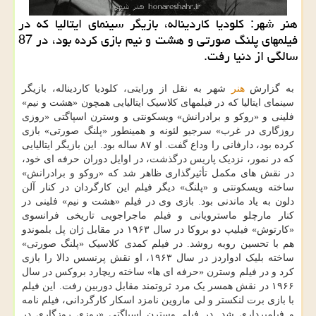
هنر شهر: کلودیا کاردیناله، بازیگر سینمای ایتالیا که در
فیلمهای پلنگ صورتی و هشت و نیم بازی کرده بود، در 87
سالگی از دنیا رفت.
به گزارش
هنر
شهر به نقل از ورایتی، کلودیا کاردیناله، بازیگر
سینمای ایتالیا که در فیلمهای کلاسیک ایتالیایی همچون «هشت و نیم»
فلینی و «روکو و برادرانش» ویسکونتی و وسترن اسپاگتی «روزی
روزگاری در غرب» سرجیو لئونه و همینطور «پلنگ صورتی» بازی
کرده بود، دارفانی را وداع گفت. او ۸۷ ساله بود. این بازیگر ایتالیایی
که در نمور، نزدیک پاریس درگذشت، در اوایل دوران حرفه ای خود،
در نقش های مکمل تأثیرگذاری ظاهر شد که «روکو و برادرانش»
ساخته ویسکونتی و «پلنگ» دیگر فیلم این کارگردان در کنار آلن
دلون به یاد ماندنی بود. بازی وی در فیلم «هشت و نیم» فلینی در
کنار مارچلو ماسترویانی و فیلم ماجراجویی تاریخی فرانسوی
«کارتوش» فیلیپ دو بروکا در سال ۱۹۶۳ در مقابل ژان پل بلموندو
هم با تحسین روبه روشد. در فیلم کمدی کلاسیک «پلنگ صورتی»
ساخته بلیک ادواردز در سال ۱۹۶۳، او نقش پرنسس دالا را بازی
کرد و در فیلم وسترن «حرفه ای ها» ساخته ریچارد بروکس در سال
۱۹۶۶ در نقش همسر یک مرد ثروتمند مقابل دوربین رفت. این فیلم
با بازی برت لنکستر و لی ماروین نامزد اسکار کارگردانی، فیلم نامه
و فیلمبرداری شد. در فیلم وسترن اسپاگتی «روزی روزگاری در