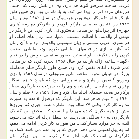
غرب» ساخته سرجیو لئونه هم بازی وی در نقش زنی که اجساد
فرزندان مرده اش را پیدا می کند، به یادماندنی بود. وی همین طور
بازیگر فیلم «فیتزکارالدو» ورنر هرتسوگ در سال ۱۹۸۲ بود و سال
۱۹۸۴ در اقتباس سینمایی مارکو بلوچیو از «انریکو چهارم» (هنری
چهارم) اثر پیراندلو، در مقابل ماسترویانی بازی کرد. این بازیگر در
تونس از والدینی با اصالت سیسیلی متولد شد. زبان های اصلی او
فرانسوی، عربی تونسی و زبان سیسیلی والدینش بود و تا آن زمان
که آغاز به بازی در فیلمهای ایتالیایی نکرده بود، ایتالیایی صحبت
کردن را یاد نگرفت. او نخستین حضور سینمایی خویش را در فیلم
«گوها» ساخته ژاک باراتیه در سال ۱۹۵۸ تجربه کرد، که در مقابل
عمر شریف ایفای نقش کرد. وی همین طور بازیگر فیلم «معامله
بزرگ در خیابان مدونا» ساخته ماریو مونیچلی در سال ۱۹۵۸ با بازی
ویتوریو گاسمن و مارچلو ماسترویانی بود که نامزد جایزه اسکار
بهترین فیلم خارجی زبان شد و وی را به سرعت به بازیگری بسیار
پرکار در صحنه سینمای ایتالیا بدل کرد و سال ۱۹۵۹ با ۶ فیلم و سال
۱۹۶۰ با ۴ فیلم ظاهر شد. این بازیگر که درطول ۵ دهه به صورت
مداوم کار کرد. وقتی ۷۹ ساله بود، اظهار داشت: چیزی که اینروزها
بیش از همه نگران کننده می دانم اینست که بمحض این که یک
بازیگر زن به ۶۰ سالگی می رسد، به سطل زباله انداخته می شود،
البته به جز موارد بسیار کمی. من هنوز به کار کردن ادامه می دهم،
اما به پول اهمیتی نمی دهم. چیزی که برایم مهم می باشد کمک به
کارگردانانی است که تازه آغاز به کار کرده اند. این بازیگر سال