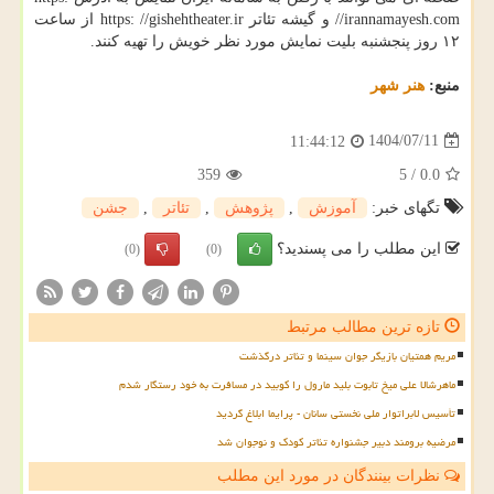
//irannamayesh.com و گیشه تئاتر https: //gishehtheater.ir از ساعت
۱۲ روز پنجشنبه بلیت نمایش مورد نظر خویش را تهیه کنند.
منبع:
هنر شهر
1404/07/11
11:44:12
359
5
/
0.0
تگهای خبر:
آموزش
,
پژوهش
,
تئاتر
,
جشن
این مطلب را می پسندید؟
(0)
(0)
تازه ترین مطالب مرتبط
مریم همتیان بازیگر جوان سینما و تئاتر درگذشت
ماهرشالا علی میخ تابوت بلید مارول را کوبید در مسافرت به خود رستگار شدم
تأسیس لابراتوار ملی نخستی سانان - پرایما ابلاغ گردید
مرضیه برومند دبیر جشنواره تئاتر کودک و نوجوان شد
نظرات بینندگان در مورد این مطلب