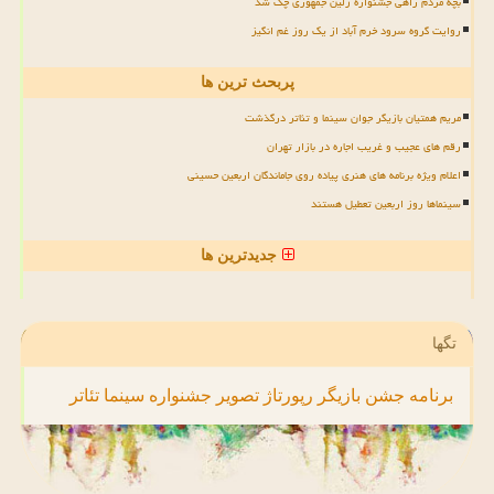
بچه مردم راهی جشنواره زلین جمهوری چک شد
روایت گروه سرود خرم آباد از یک روز غم انگیز
پربحث ترین ها
مریم همتیان بازیگر جوان سینما و تئاتر درگذشت
رقم های عجیب و غریب اجاره در بازار تهران
اعلام ویژه برنامه های هنری پیاده روی جاماندگان اربعین حسینی
سینماها روز اربعین تعطیل هستند
جدیدترین ها
تگها
برنامه
جشن
بازیگر
رپورتاژ
تصویر
جشنواره
سینما
تئاتر