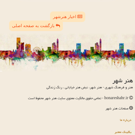
اخبار هنرشهر
بازگشت به صفحه اصلی
هنر شهر
هنر و فرهنگ شهری - هنر شهر، نبض هنر خیابانی ، رنگ زندگی
honareshahr.ir - تمامی حقوق مالکیت معنوی سایت هنر شهر محفوظ است
صفحات هنر شهر
درباره ما
بکلینک معتبر