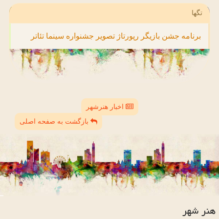
تگها
برنامه
جشن
بازیگر
رپورتاژ
تصویر
جشنواره
سینما
تئاتر
اخبار هنرشهر
بازگشت به صفحه اصلی
هنر شهر