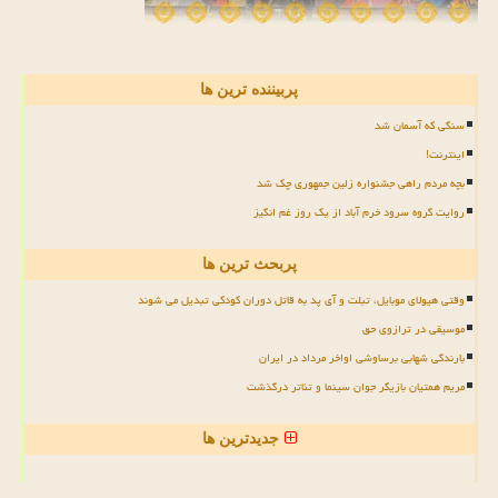
پربیننده ترین ها
سنگی که آسمان شد
اینترنت!
بچه مردم راهی جشنواره زلین جمهوری چک شد
روایت گروه سرود خرم آباد از یک روز غم انگیز
پربحث ترین ها
وقتی هیولای موبایل، تبلت و آی پد به قاتل دوران کودکی تبدیل می شوند
موسیقی در ترازوی حق
بارندگی شهابی برساوشی اواخر مرداد در ایران
مریم همتیان بازیگر جوان سینما و تئاتر درگذشت
جدیدترین ها