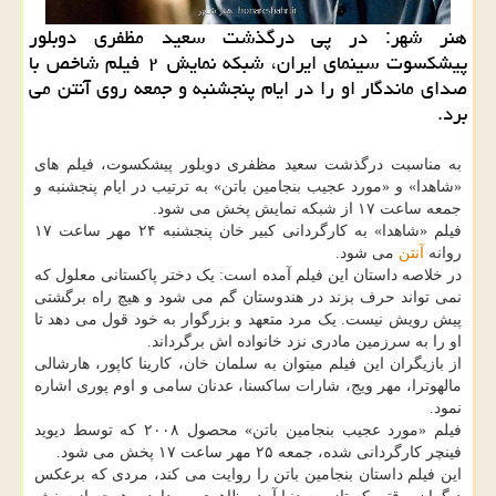
هنر شهر: در پی درگذشت سعید مظفری دوبلور
پیشکسوت سینمای ایران، شبکه نمایش ۲ فیلم شاخص با
صدای ماندگار او را در ایام پنجشنبه و جمعه روی آنتن می
برد.
به مناسبت درگذشت سعید مظفری دوبلور پیشکسوت، فیلم های
«شاهدا» و «مورد عجیب بنجامین باتن» به ترتیب در ایام پنجشنبه و
جمعه ساعت ۱۷ از شبکه نمایش پخش می شود.
فیلم «شاهدا» به کارگردانی کبیر خان پنجشنبه ۲۴ مهر ساعت ۱۷
روانه
آنتن
می شود.
در خلاصه داستان این فیلم آمده است: یک دختر پاکستانی معلول که
نمی تواند حرف بزند در هندوستان گم می شود و هیچ راه برگشتی
پیش رویش نیست. یک مرد متعهد و بزرگوار به خود قول می دهد تا
او را به سرزمین مادری نزد خانواده اش برگرداند.
از بازیگران این فیلم میتوان به سلمان خان، کارینا کاپور، هارشالی
مالهوترا، مهر ویج، شارات ساکسنا، عدنان سامی و اوم پوری اشاره
نمود.
فیلم «مورد عجیب بنجامین باتن» محصول ۲۰۰۸ که توسط دیوید
فینچر کارگردانی شده، جمعه ۲۵ مهر ساعت ۱۷ پخش می شود.
این فیلم داستان بنجامین باتن را روایت می کند، مردی که برعکس