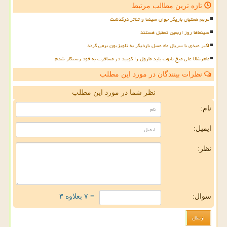
تازه ترین مطالب مرتبط
مریم همتیان بازیگر جوان سینما و تئاتر درگذشت
سینماها روز اربعین تعطیل هستند
اکبر عبدی با سریال ماه عسل باردیگر به تلویزیون برمی گردد
ماهرشالا علی میخ تابوت بلید مارول را کوبید در مسافرت به خود رستگار شدم
نظرات بینندگان در مورد این مطلب
نظر شما در مورد این مطلب
نام:
ایمیل:
نظر:
سوال:
= ۷ بعلاوه ۳