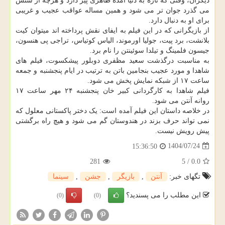
دیگران، وقتی که تازه به دنیا آمده ظاهری پیر دارد و هرچه از سنش
می گذرد جوان تر می شود و همین مساله عواقب عجیب و غریبی
برای او به دنبال دارد.
از بازیگرانی که در این فیلم به ایفای نقش پرداخته اند میتوان کیت
بلانشت، برد پیت، جولیا اورموند، الیاس کوتیاس، تراجی پی هنسون،
جیسون فلمینگ و تیلدا سوئینتن را نام برد.
به مناسبت درگذشت سعید مظفری دوبلور پیشکسوت، فیلم های
شاهدا و مورد عجیب بنجامین باتن به ترتیب در ایام پنجشنبه و جمعه
ساعت ۱۷ از شبکه نمایش پخش می شود.
فیلم شاهدا به کارگردانی کبیر خان پنجشنبه ۲۴ مهر ساعت ۱۷
روانه آنتن می شود.
در خلاصه داستان این فیلم آمده است: یک دختر پاکستانی معلول که
نمی تواند حرف بزند در هندوستان گم می شود و هیچ راه برگشتی
پیش رویش نیست.
1404/07/24
15:36:50
281
5
/
0.0
تگهای خبر:
آنتن
,
بازیگر
,
جشن
,
سینما
این مطلب را می پسندید؟
(0)
(0)