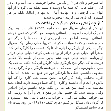
اما سرجیو و دان هر ۲ از یک نوع محتوا خوششان می آمد و دان در
کل از فیلم هایی که همه ما دوست داشتیم تقلید می کرد یا از آنها
الهام می گرفت، و در نهایت آنها - نه تنها در ایتالیا، بلکه در هر
کشوری که بازی می کردند - محبوب شدند.
* از چه زمانی به فکر کارگردانی افتادید؟
این کار از زمان سریال «پوست خام» (۱۹۵۹) آغاز شد. به اریک
فلمینگ اجازه داده بودند داستانی بنویسد. من گفتم که نمی خواهم
داستانی بنویسم، اما دوست دارم یکی از قسمت ها را کارگردانی
کنم و همه در CBS موافقت کردند. تقریبا همان زمان، یک سریال
دیگر به یکی از بازیگران اجازه داد تا یک قسمت را کارگردانی کند.
ظاهراً آنها خیلی خیلی فراتر از بودجه عمل کردند؛ خیلی خیلی فراتر
از برنامه. نتیجه خیلی خوب نشد. بدین سبب از طبقه بالا حکمی
فرستادند که دیگر هیچ بازیگری نباید کارگردانی کند. نکته ساخت یک
سریال تلویزیونی این است که ما هر هفته بازیگران و کارگردان های
متفاوتی داشتیم. خیلی ها باردیگر دور هم جمع می شدند، اما ما با
افراد مختلف زیادی کار کردیم. بدین سبب شما کاری را که آنها
تلاش در انجام آن داشتند و کاری را که شما دوست دارید انجام دهید
مقایسه می کنید. من هم به این نکته توجه داشتم براین اساس
وقتی نوبتت شد، یک چشم انداز در ذهن داری و آنرا به روشی که
می خواهی تنظیم می کنی. یا جواب می دهد یا نمی دهد. ایستوود و
کارگردان دان سیگل در فیلم «هری کثیف» (۱۹۷۱) بر روی پشت بام
های سانفرانسیسکو