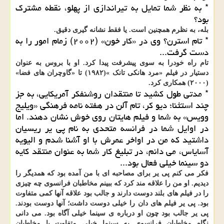
* به نظر شما تمایل به تیراندازی از پهلو، نقطه مشترک
بود؟
بله، به نظرم همچنین است. یا فقط نشانه گیری دقیق.
* تام استرن؟ وی در «کار خون» (۲۰۰۲) زمام امور را به
دست گرفت...
تام راه خودرا به سوی پیشرفت پیدا کرد. او با بروس به عنوان
دستیار در فیلم «مرد هانکی تانک »(۱۹۸۲) تا «گاوچران های فضا»
(۲۰۰۰) همکاری کرد.
* مدتی طول کشید تا منتقدان روشنفکر آمریکایی، به جز
چند استثنا؛ دیو کر، تام آلن در هفته نامه فرهنگی «ویلیج
وویس» به شما و فیلم هایتان روی خوش نشان دهند. اما
در اوایل شما در فرانسه متحدی به نام پی یر ریسیان
داشتید که من در اواخر عمرش با او آشنا شدم و الیویه
آسایاس، می دانم، در تبلیغ کار شما به عنوان منتقد کایه
دو سینما خیلی فعال بود...
فکر می کنم پی یر برای مصاحبه ای با من آمده بود که همدیگر را
دیدیم. او من را علاقه مند کرد که ببینم مخاطبان فرانسوی چه چیزی
را در فیلم های بلند دوست دارند و جالب بود علاقه آنها کمی متفاوت
بود. پی یر فیلم های دان را خیلی دوست داشت؛ آنها دوست بودند.
پی یر جالب بود چون او درباره ی سینما خیلی آگاه بود. می دانی
نگاه مخاطبان فرانسوی به سینما خیلی متفاوت با مخاطبان