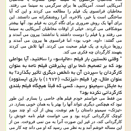
آمریکایی است. آمریکایی ها برای سرگرمی به سینما می رفتند.
مخاطبان فرانسوی یک فیلم را مطالعه می کردند و این که آیا
ساختگی است یا خیر، بالاخره، آنرا روشنفکرانه می دانستند. این
برای آنها یک روش ضروری برای نگاه کردن به فیلم بود. آنها بیشتر
موشکافی می کردند. خیلی از اوقات مخاطبان آمریکایی به سینما
می رفتند و یا فیلم را دوست داشتند یا نداشتند؛ بیرون می آمدند و
می گفتند: «اوه، خوب بود» اما فرانسوی ها بیرون می آمدند و
روزها درباره ی یک فیلم صحبت می کردند. آنها تلاش می کردند
بفهمند کارگردان چه فکری می کند.
* وقتی نخستین بار فیلم «مالپاسو» را ساختید، آیا عواملی
بود که بر تصمیم شما برای پذیرفتن فیلم نامه به عنوان
کارگردان یا سپردن آن به شخص دیگری تأثیر بگذارد؟ به
عنوان مثال، چرا فیلم «تیزتک» (۱۹۷۴) با بازی ایستوود)
به مایکل سیمینو رسید، کسی که قبلاً هیچگاه فیلم بلندی
کارگردانی نکرده بود؟
من فقط می خواستم خودم فیلم های خاصی را بسازم. این طور
نبود که هیچکس دیگری نتواند آنها را بهتر یا به همان خوبی بسازد. در
«تیزتک» سیمینو داستان را هم نوشت. پیش از آن، او چند مورد
کوچک کارگردانی کرده بود و می خواست فیلم نامه خودش را
کارگردانی کند، در غیر این صورت آنرا به من نمی فروخت. من از
این مساله خوشم آمد و به نظر می رسید که او می داند چه کار می