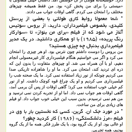
دارد. خوشبختانه هولدن از آن خوشش آمد. داستان خیلی متفاوتی با
«میستی را برای من پخش کن» بود. من فقط همیشه چیزهای
مختلف را امتحان می کردم. گاهی اوقات جواب می دادند.
* شما معمولا روابط کاری طولانی با بعضی از پرسنل
کلیدی، بخصوص فیلمبرداران، دارید، از بروس سوتیس
آغاز می شود که از فیلم «برای من بنواز» تا «سوارکار
رنگ پریده» (۱۹۸۵) با او همکاری داشتید. در یک مدیر
فیلمبرداری بدنبال چه چیزی هستید؟
من بروس را دوست داشتم چون نترس بود. او هر چیزی را امتحان
می کرد و اگر می خواستیم هنگام فیلمبرداری کار غیرمعمولی انجام
دهیم، او با آن همراه می شد. او چیزهای متفاوت را بدون این که
ذره ای تردید کند، امتحان می کرد. ما او را شاهزاده تاریکی صدا
می کردیم چونکه از نور زیاد استفاده نمی کرد. ما یک صحنه شب را
فیلمبرداری می کردیم و او یک چراغ قوه کوچک داشت. او از نور
کم خیلی خوب استفاده می کرد؛ گاهی اوقات از پس آن برمی آمد،
گاهی اوقات هم جواب نمی داد. اما او از تجربه کردن نمی ترسید و
من هم نمی ترسیدم. بدین سبب این خیلی خوب جواب داد. او فیلم
های زیادی برای من ساخت.
* در مورد جک ان. گرین، کسی که نخستین بار با وی در
فیلم «مرز دلشکستگی» (۱۹۸۶) کار کردید چطور؟
او عالی بود. او از یک گروه بود، با یک طرز فکر. همه ما از یک گروه
بودیم، همه تجربی.