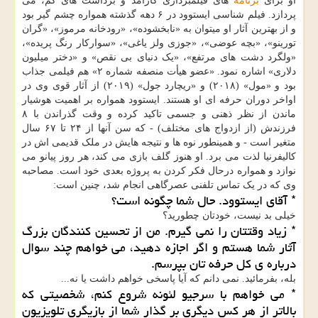
او برای
برنامه
های فیلمبرداری کارآمد و برداشت های کم، می
پردازد. فیلم شناسی ایستوود در ۶ دهه گذشته همواره چشم گیر بود
و از بهترین آثار او میتوان به «نابخشوده»، «رودخانه مرموز»، «گران
تورینو»، «بچه عوضی»، «جوزی ولز یاغی»، «سوارکار رنگ پریده»،
«ولگرد دشت های مرتفع»، «یک دنیای بی نقص» و «دختر میلیون
دلاری» اشاره نمود. «عضو هیأت منصفه شماره ۲» هم فیلمی جذاب
بود و «مول» (۲۰۱۸) و «ریچارد جول» (۲۰۱۹) از آثار قوی وی در
اواخر دوران حرفه ای او هستند. ایستوود همواره بر اهمیت هوشیار
ماندن از نظر ذهنی و جسمی تاکید کرده و وقت گذراندن با ۸
فرزندش (از ازدواج های مختلف) - که سن آنها از ۲۴ تا ۶۷ سال
متغیر است - و همینطور نوه ها و نتیجه هایش در ملک قدیمی اش در
کالیفرنیا لذت می برد. او هنوز گلف بازی می کند، هر روز پیانو می
نوازد و همواره درحال فکر کردن به پروژه بعدی خود است. مصاحبه
وی که در یک تماس تلفنی عصرگاهی انجام شد، چنین است:
* آقای ایستوود. حال شما چگونه است؟
خیلی بد نیست، خودتان چطورید؟
* زیاد وقتتان را نمی گیرم. من از تحسین کنندگان بزرگ
آثار شما هستم و اگر اجازه دهید، می خواهم چند سوال
درباره ی کل حرفه تان بپرسم.
بله، بفرمائید. نمی دانم که آیا پاسخی خواهم داشت یا نه...
* می خواهم با سرجیو لئونه شروع کنم، شخصیتی که
بالاتر از هر کس دیگری بر گذار شما از بازیگری تلویزیون