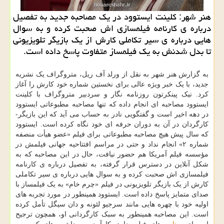
هنر شهر: کلینت ایستوود در یک مصاحبه جدید به تفصیل
درباره ی کارنامه فیلمسازی اش صحبت کرده و به سوال
هایی درباره ی سیر تکاملی کارش از یک بازیگر تلویزیونی
تا بدل شدنش به یک فیلمساز متفاوت پاسخ داده است.
به گزارش هنر شهر به نقل از ورلد آف ریل، متروگراف یک نشریه
جدید، با یک خبر ویژه عالی برای نخستین شماره خود کارش را آغاز
کرد. نیک پینکرتون روزنامه نگار و سردبیر متروگراف با کلینت
ایستوود مصاحبه ای انجام داده که تنها مصاحبه مطبوعاتی ایستوود
در دهه اخیر است و گفتگویی نادر به حساب می آید که این بازیگر-
کارگردان در آن به دوران حرفه ای خود نگاه کرده است. ایستوود
که سال پیش هیچ مصاحبه مطبوعاتی برای فیلم «عضو هیأت منصفه
شماره ۲» انجام نداد و حتی در مراسم افتتاحیه جهانی فیلمش در
مؤسسه فیلم آمریکا هم حضور نیافت، حال در این مصاحبه که به
شکل آنلاین در دسترس قرار گرفته، به تفصیل درباره ی کارنامه
فیلمسازی اش صحبت کرده و به سوال هایی درباره ی سیر تکاملی
کارش از یک بازیگر تلویزیونی در فیلم «چرم خام» به یک فیلمساز با
صدای متمایز پاسخ داده است. ایستوود همینطور در مورد تجربه های
اولیه خود با چهره هایی مانند سرجیو لئونه و دان سیگل تأمل کرده
است. این مصاحبه همینطور به سبک کارگردانی او، همچون ترجیح