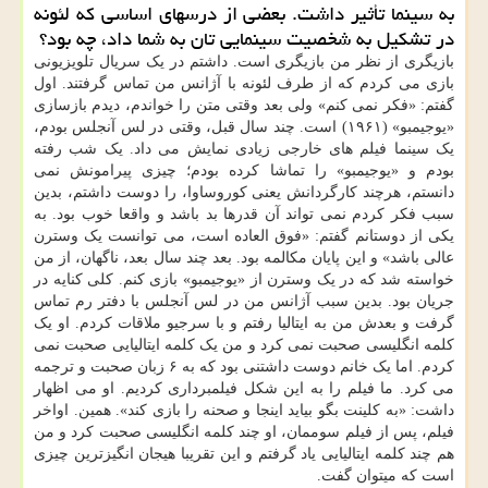
به سینما تأثیر داشت. بعضی از درسهای اساسی که لئونه
در تشکیل به شخصیت سینمایی تان به شما داد، چه بود؟
بازیگری از نظر من بازیگری است. داشتم در یک سریال تلویزیونی
بازی می کردم که از طرف لئونه با آژانس من تماس گرفتند. اول
گفتم: «فکر نمی کنم» ولی بعد وقتی متن را خواندم، دیدم بازسازی
«یوجیمبو» (۱۹۶۱) است. چند سال قبل، وقتی در لس آنجلس بودم،
یک سینما فیلم های خارجی زیادی نمایش می داد. یک شب رفته
بودم و «یوجیمبو» را تماشا کرده بودم؛ چیزی پیرامونش نمی
دانستم، هرچند کارگردانش یعنی کوروساوا، را دوست داشتم، بدین
سبب فکر کردم نمی تواند آن قدرها بد باشد و واقعا خوب بود. به
یکی از دوستانم گفتم: «فوق العاده است، می توانست یک وسترن
عالی باشد» و این پایان مکالمه بود. بعد چند سال بعد، ناگهان، از من
خواسته شد که در یک وسترن از «یوجیمبو» بازی کنم. کلی کنایه در
جریان بود. بدین سبب آژانس من در لس آنجلس با دفتر رم تماس
گرفت و بعدش من به ایتالیا رفتم و با سرجیو ملاقات کردم. او یک
کلمه انگلیسی صحبت نمی کرد و من یک کلمه ایتالیایی صحبت نمی
کردم. اما یک خانم دوست داشتنی بود که به ۶ زبان صحبت و ترجمه
می کرد. ما فیلم را به این شکل فیلمبرداری کردیم. او می اظهار
داشت: «به کلینت بگو بیاید اینجا و صحنه را بازی کند». همین. اواخر
فیلم، پس از فیلم سوممان، او چند کلمه انگلیسی صحبت کرد و من
هم چند کلمه ایتالیایی یاد گرفتم و این تقریبا هیجان انگیزترین چیزی
است که میتوان گفت.