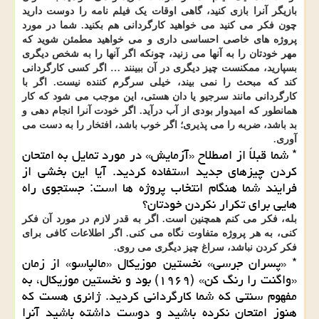
بازیگر آنرا بازی کنید، گاهی اوقات یک فیلم نامه را دوست دارید
چون فکر می کنید می خواهید کارگردانی هم بکنید. شما در مورد
پروژه های خاصی احساسی داری و می خواهید مطمئن شوید که
مهر خودتان را به آنها می زنید، چونکه اگر آنها را به شخص دیگری
بسپارید، ممکنست چیز دیگری در آن ببینند … اگر کسی کارگردانی
کند که مبحث را نمی بیند، خیلی سرگرم کننده نیست. اگر با
کارگردانی مانند سرجیو یا دان هستی، این موجب می شود که کار
همانطور که امیدوار بودی از آب درآید. اگر خودت آنرا انجام دهی و
بد باشد، ضربه را می پذیری؛ اگر خوب باشد، افتخار را به دست می
آوری.
* شما قبلاً از اصطلاح «آزمایش» در مورد تمایل به امتحان
کردن چیزهای جدید استفاده کردید. آیا این بخشی از
فرایند شما هنگام انتخاب پروژه ها است: جستجوی راه
هایی برای تکرار نکردن خودتان؟
بله، فکر می کنم همچنین است. اگر به قدر لازم در مورد آن فکر
کنی، به هر پروژه متفاوت نگاه می کنی. اگر اطلاعات کافی برای
فکر کردن نباشد، سراغ چیز دیگری می روی.
* «پسران جرسی» نخستین موزیکال «مالپاسو» از زمان
«واگنت را رنگ کن» (۱۹۶۹) بود و نخستین موزیکال، به
مفهوم سنتی که شما کارگردانی کردید. ژانری هست که
هنوز امتحان نکرده باشید و دوست داشته باشید آنرا