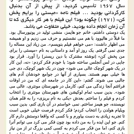
سال ۱۹۶۷ تأسیس کردید، از پیش از آن بدنبال
کارگردانی بودید … فیلم نامه «میستی را برایم پخش
کن» (۱۹۷۱) چگونه بود؟ این فیلم با هر کار دیگری که تا
آن زمان انجام داده بودید، خیلی متفاوت می باشد.
یک دوستی داشتم، خانم جو هایمز، منشی تولید در یونیورسال بود.
ما قبلاً در هالیوود با هم می نشستیم و حرف می زدیم و او همیشه
می اظهار داشت: «می خواهم فیلم بنویسم». من زیاد این مساله را
جدی نمی گرفتم. یک روز او آمد و داستانی به نام «میستی را برای
من پخش کن» [نوشته مشترک با دین ریسنر] را آورد. قرار بود
جایی در لس آنجلس ساخته شود؛ با خودم فکر کردم: «نه، این کار
در یک شهر کوچک عالی می شود» چون در یک شهر کوچک، دی جی
ها خیلی مهم هستند. بسیاری از آنها در جوامع خودشان آدم های
جالبی می شوند. گفتم: «این کار در جامعه ای که من در اوقات
فراغتم آنجا زندگی می کنم، کارمل در شهرستان مونتری، عالی می
شود». بدین سبب تمام لوکیشن های شهرستان مونتری را انتخاب
کردم و فیلم را ساختم. بعدش «یکی به نام بریزی» را به قلم همان
نویسنده، جو هیمز ساختم. نمی خواستم در آن بازی کنم، بدین سبب
ویلیام هولدن را انتخاب کردم؛ فکر کردم فرصت خیلی خوبی است
تا تجربه زیادی به دست بیاورم و با کسی که واقعا دوستش دارم کار
کنم. جو این ایده را به من داده بود چون فکر می کرد می توانم آنرا
بازی کنم، اما من فکر می کردم به کسی کمی بزرگ تر از من نیاز