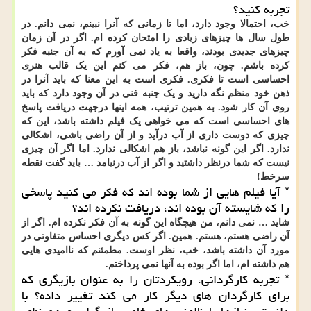
تجربه کنید؟
خب، احتمالا وجود دارد، اما تا زمانی که آنرا نبینم، نمی دانم. در
طول سال ها چیزهای زیادی را امتحان کرده ام. اگر در آن زمان
چیزهای جدیدی بودند، واقعا به یاد نمی آورم که به آن جنبه فکر
کرده باشم. چون، باز هم، فکر می کنم این یک قالب هنری
احساسی است تا فکری. فکری است به این معنا که باید آنرا در
ذهن خود منظم نگه دارید و یک جنبه فنی در آن وجود دارد که باید
روی آن کار شود. به همین ترتیب، همه اینها درجهت دریافت پاسخ
های احساسی است که می خواهی یک فیلم داشته باشد، این که
چیزی که دوست داری از آب درآید و از آن راضی باشی، اشکالی
ندارد. اگر این گونه نباشد، باز هم اشکالی ندارد. اما اگر آن چیزی
نیست که شما درنظر داشتید و اگر از آب درنیامد … باید گفت نقطه
سرخط!
* آیا فیلم هایی از شما بوده اند که فکر می کنید پاسخی
را که شایسته آن بوده اند، دریافت نکرده اند؟
شاید … نمی دانم، من هیچگاه این گونه به آن فکر نکرده ام. اگر از
آن راضی هستم، هستم. همین. اگر کس دیگری احساس متفاوتی در
مورد آن داشته باشد، خب، نظر اوست. مطمئنم که ناامیدی هایی
هم داشته ام، اما اگر بوده به آنها نمی پرداختم.
* تجربه کارگردانی، رویکردتان را به عنوان بازیگری که
برای کارگردان های دیگر کار می کند تغییر داده؟ با