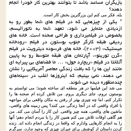
بازیگران مساعد باشد تا بتوانند بهترین کار خودرا انجام
دهند؟
بله. فکر می کنم این بزرگترین بخش کار است.
* یکی از چیزهایی که در فیلم های شما بطور رو به
ازدیادی متمایز می شود، تعهد شما به ناتورالیسم،
بخصوص در فیلمبرداری و طراحی صحنه است. خانه های
ردیفی طبقه کارگر جنوب بوستون در فیلم «رودخانه
میستیک» (۲۰۰۳)، خانه های فرسوده دیترویت در فیلم
«گرن تورینو»، آپارتمان های طبقه متوسط رو به پایین
آتلانتا در فیلم «ریچارد جول» … ما فضاهای بی پیرایه ای
مانند این ها را که بافت زندگی معاصر آمریکایی را نشان
می دهند، نمی بینیم، که اینروزها اغلب در سینماهای
چندمنظوره دیده می شوند.
می شد این فیلمها در هر منطقه ای ساخته شوند؛ می توانستم به
بوستون نروم، جای دیگری بروم. من تلاش کرده ام صحنه ها را
تکرار کنم، اما چه چیزی بهتر از رفتن به مکان واقعی برای مواجهه
با افراد واقعی که در آنجا زندگی می کنند؟ پس زمینه های واقعی،
ماشین های واقعی، همه چیز واقعی. این کار را آسان می کند. من
هم گاهی اوقات تلاش می کنم همین کار را با مردم انجام دهم؛ آنها
را به انجام کارهایی وادارم که واقعا در زندگی انجام داده اند. زنده
کردن داستان از کوشش برای جبران چیزی که وجود ندارد، سرگرم