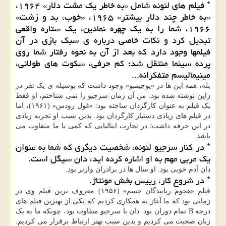
* فیلم های لئونه شامل «به خاطر یک مشت دلار» ۱۹۶۴،
«به خاطر چند دلار بیشتر» ۱۹۶۵، «خوب، بد و زشت»
۱۹۶۶، شما را به یک چهره نمادین، یک ستاره واقعی
تبدیل کرد و نکات خاصی درباره ی سبک بازی در آن
فیلمها وجود دارد که بعد از آن به نحوه رفتار شما روی
پرده سینما منتقل شد؛ کم حرفی، سکوت های طولانی،
مینیمالیسم متفکرانه...
بله، همه این ها در «یوجیمبو» وجود داشت که بوسیله ی یک نفر در
ژاپن نوشته شده بود. من آن زمان سرجیو را نمی شناختم، او فقط
یک فیلم به عنوان کارگردان ساخته بود: «غول رودس» (۱۹۶۱)، اما
در فیلم های زیادی دستیار کارگردان بود. بدین سبب او تجربه زیادی
در این حرفه داشت؛ در تجارت ایتالیایی که کمی با ما متفاوت می
باشد.
* در کنار سرجیو لئونه، شخصیت دیگری که شما به عنوان
یک مربی مهم به او اشاره کرده اید، دان سیگل است.
دان آدم خوبی بود. او سال ها در برادران وارنر بود.
* در شروع کار، رییس بخش مونتاژ.
فیلم «هجوم ربایندگان جسم» (۱۹۵۶) معروف ترین فیلم وی در
زمانی بود که ما آغاز به همکاری کردیم که یکی از بهترین فیلم های
درجه B تمام دوران بود. دان با سرجیو متفاوت بود، چونکه ما به یک
زبان صحبت می کردیم و بدین سبب بهتر ارتباط برقرار می کردیم.