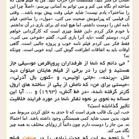
افتادن آن فکر کنید، ممکنست آنرا خراب کنید. من به فیلم هایی که
ساخته ام نگاه می کنم و می توانم به آسانی بپرسم: «اصلاً چرا این
را ساختم؟» یادم نیست! شاید خیلی وقت پیش بوده باشد... وقتی
آن فیلمی که پیرامونش صحبت می کنی، «مول»، را ساختم، فیلم
نامه اش را دوست داشتم، اما هیچ ایده ای برای بازی در آن نداشتم.
با خودم فکر کردم «این فقط چیزی است که کارگردانی خواهم
کرد». دوستم گفت «باید آنرا بازی کنی». گفتم «شوخی می کنی».
فقط فکر می کردم فیلم نامه خوب و پروژه جالبی است. گاهی
اوقات باید به اتفاقات اطرافت گوش کنی. ایده خوبی است. چونکه
نه؟
* می دانم که شما از طرفداران پروپاقرص موسیقی جاز
هستید و این را در برخی از فیلم هایتان میتوان دید
مثل «پرنده»، «جانی اوتیس» و «کنون بال آدرلی»،
«میستی برای من» که نامش از یکی از ساخته های ارول
گارنر گرفته شده، «در خط آتش» (۱۹۹۳) و … آیا این
مساله به نحوی بر نحوه تفکر شما در مورد فرایند خلاقیت
تأثیر گذاشته است؟
خب، این یک قالب هنری است که تا حدی به خلق کردن مربوط می
شود، بدین سبب شاید کمی همبستگی وجود داشته باشد. اما احتمالا
نه. من جاز را دوست دارم چون دائماً از زوایای مختلف به همه چیز
نگاه می کند.
* با توجه به این که مدت زیادی را در
صنعت
فیلم