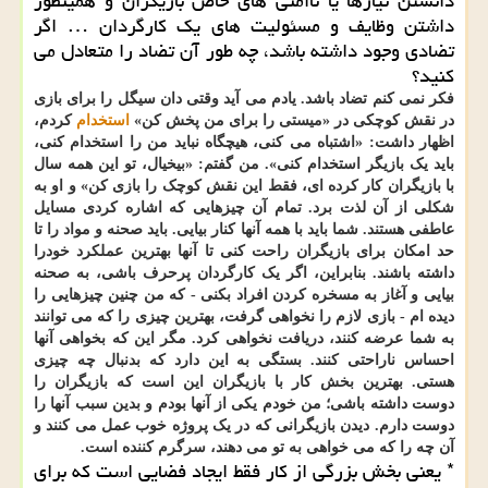
دانستن نیازها یا ناامنی های خاص بازیگران و همینطور
داشتن وظایف و مسئولیت های یک کارگردان … اگر
تضادی وجود داشته باشد، چه طور آن تضاد را متعادل می
کنید؟
فکر نمی کنم تضاد باشد. یادم می آید وقتی دان سیگل را برای بازی
در نقش کوچکی در «میستی را برای من پخش کن»
استخدام
کردم،
اظهار داشت: «اشتباه می کنی، هیچگاه نباید من را استخدام کنی،
باید یک بازیگر استخدام کنی». من گفتم: «بیخیال، تو این همه سال
با بازیگران کار کرده ای، فقط این نقش کوچک را بازی کن» و او به
شکلی از آن لذت برد. تمام آن چیزهایی که اشاره کردی مسایل
عاطفی هستند. شما باید با همه آنها کنار بیایی. باید صحنه و مواد را تا
حد امکان برای بازیگران راحت کنی تا آنها بهترین عملکرد خودرا
داشته باشند. بنابراین، اگر یک کارگردان پرحرف باشی، به صحنه
بیایی و آغاز به مسخره کردن افراد بکنی - که من چنین چیزهایی را
دیده ام - بازی لازم را نخواهی گرفت، بهترین چیزی را که می توانند
به شما عرضه کنند، دریافت نخواهی کرد. مگر این که بخواهی آنها
احساس ناراحتی کنند. بستگی به این دارد که بدنبال چه چیزی
هستی. بهترین بخش کار با بازیگران این است که بازیگران را
دوست داشته باشی؛ من خودم یکی از آنها بودم و بدین سبب آنها را
دوست دارم. دیدن بازیگرانی که در یک پروژه خوب عمل می کنند و
آن چه را که می خواهی به تو می دهند، سرگرم کننده است.
* یعنی بخش بزرگی از کار فقط ایجاد فضایی است که برای