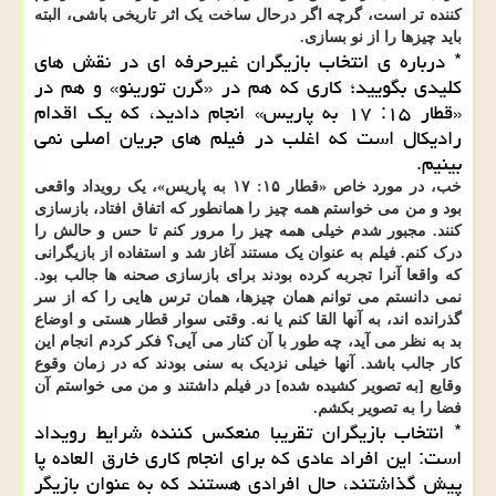
کننده تر است، گرچه اگر درحال ساخت یک اثر تاریخی باشی، البته
باید چیزها را از نو بسازی.
* درباره ی انتخاب بازیگران غیرحرفه ای در نقش های
کلیدی بگویید؛ کاری که هم در «گرن تورینو» و هم در
«قطار ۱۵: ۱۷ به پاریس» انجام دادید، که یک اقدام
رادیکال است که اغلب در فیلم های جریان اصلی نمی
بینیم.
خب، در مورد خاص «قطار ۱۵: ۱۷ به پاریس»، یک رویداد واقعی
بود و من می خواستم همه چیز را همانطور که اتفاق افتاد، بازسازی
کنند. مجبور شدم خیلی همه چیز را مرور کنم تا حس و حالش را
درک کنم. فیلم به عنوان یک مستند آغاز شد و استفاده از بازیگرانی
که واقعا آنرا تجربه کرده بودند برای بازسازی صحنه ها جالب بود.
نمی دانستم می توانم همان چیزها، همان ترس هایی را که از سر
گذرانده اند، به آنها القا کنم یا نه. وقتی سوار قطار هستی و اوضاع
بد به نظر می آید، چه طور با آن کنار می آیی؟ فکر کردم انجام این
کار جالب باشد. آنها خیلی نزدیک به سنی بودند که در زمان وقوع
وقایع [به تصویر کشیده شده] در فیلم داشتند و من می خواستم آن
فضا را به تصویر بکشم.
* انتخاب بازیگران تقریبا منعکس کننده شرایط رویداد
است: این افراد عادی که برای انجام کاری خارق العاده پا
پیش گذاشتند، حال افرادی هستند که به عنوان بازیگر