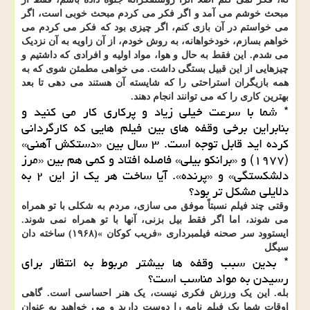
مبحث خوشم می آمد و اگر فکر می کردم مبحث خوبی است، اگر
می خواستم در آن بازی کنم، اگر چیزی بود که فکر می کردم می
خواهم بسازم، خودخواهانه، به روش خودم، از آن زاویه به آن نزدیک
می شدم. این فقط به حال و هوا، مواد اولیه و افرادی که داشتیم و
چیزهایی از این قبیل بستگی داشت. می خواهی مطمئن شوی که به
همه بازیگران استراحتی را که شایسته آن هستند می دهی تا بعد
بهترین کاری را که می توانند انجام دهند.
* شما با سرعت خیلی زیاد و پرکاری کار می کنید و
بنابراین برخی وقفه های بین فیلم هایی که کارگردانی
کرده اید قابل توجه است. ۳ سال بین «دستکش آهنی»
(۱۹۷۷) و «برانکو بیلی» فاصله افتاد و کمی هم بین «مرز
دلشکستگی» و «پرنده». آیا ساخت هر یک از این ۲ به
دلایلی مشکل تر بود؟
وقتی چند فیلم نسبتاً موفق می سازی، مردم به شکلی با تو همراه
می شوند، اما اگر فقط بیل بزنی، آنها با تو همراه نمی شوند.
ایستوود سر صحنه فیلمبرداری «فریب کوکان »(۱۹۶۸) ساخته دان
سیگل
* بدین سبب وقفه ها بیشتر مربوط به انتظار برای
رسیدن به مواد مناسب است؟
بله. این یک ورزش فکری نیست، یک هنر احساسی است. گاهی
اوقات شما یک فیلم نامه را دوست دارید و می خواهید به عنوان