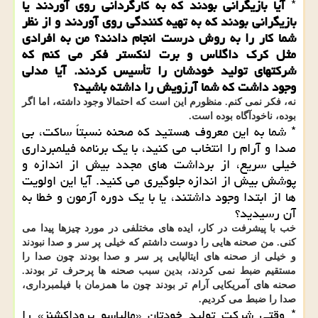
*
آیا بازیگرانی بودند که به کارگردانی روی آوردند یا
بازیگرانی بودند که به تهیه کنندگی روی آوردند و از نظر
شما کار را به روش درست انجام دادند؟ من به افرادی
مثل کرک داگلاس و برت لنکستر فکر می کنم که
شرکتهای تولید خودشان را تأسیس کردند. آیا مدلی
وجود داشت که شما آرزویش را داشته باشید؟
نه، فکر نمی کنم. منظورم این است که احتمالا وجود داشته، اما اگر
بوده، ناخودآگاه بوده است.
* شما به این معروف هستید که صحنه نسبتاً ساکت، بی
صدا و آرام را انتخاب می کنید، با یک برنامه فیلمبرداری
خیلی سریع، از برداشت های مجدد بیش از اندازه و
پوشش بیش از اندازه جلوگیری می کنید. آیا این اولویت
ها از ابتدا وجود داشتند، یا با یک دوره آزمون و خطا به
آن رسیدید؟
خب با پیشرفت در کار، ایده های مختلفی در مورد چیزها پیدا می
کنی. من صحنه هایی را دوست داشتم که خیلی پر سر و صدا نبودند
و خیلی از صحنه های ایتالیایی پر سر و صدا بودند چون صدا را
مستقیم ضبط نمی کردند، بدین سبب صحنه ها پرحرف تر بودند.
صحنه های آمریکایی آرام تر بودند چون ما همزمان با فیلمبرداری،
صدا را ضبط می کردیم.
* وقتی شرکت تولید خودتان «مالپاسو پروداکشنز» را