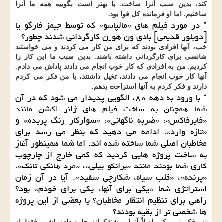
کند، بدین سبب آنرا ساخت. یا بهتر است بگوییم همه ما آنرا
ساختیم. اما او فرمانده کل قوا بود.
* در مورد فیلم های «مالپاسو» که توسط جیمز فارگو یا
[دوبلور قدیمی] بادی ون هورن کارگردانی شدند چطور؟
خب، آنها افرادی بودند که برای من کار می کردند و می خواستند
شانسی برای کارگردانی داشته باشند. بدین سبب ما این کار را
کردیم. من به افرادی که کار خوب انجام می دادند پاداش می دادم.
آنها کار خوب انجام می دادند، تخیل داشتند، یا من فکر می کردم
دارند و فکر کردم به آنها استراحت بدهم.
* با ورود به دهه ۸۰، الگویی پدیدار می شود که در آن
شما همچنان به ساخت فیلم های ژانر اکشن مانند
«فایرفاکس»، «ضربه ناگهانی»، «سوارکار رنگ پریده» و
«تازه وارد»، ادامه می دهید که بنظر می رسد برای
مخاطبان اصلی شما ساخته شده اند. اما شما همینطور آغاز
به ساخت پروژه هایی کردید که کمی خارج از چارچوب
کاری شما بودند مانند «برانکو بیلی»، «مرد هانکی تانک»،
«پرنده»، «قلب سیاه، شکارچی سفید». آیا در آن زمان
استراتژی شما «یکی برای آنها، یکی برای خودم» بود؟
راهی برای تنظیم انتظار مخاطبان؟ یا بعضی از این پروژه
ها شخصی تر از بقیه بودند؟
نه، فکر نمی کنم اصلاً آنرا روشنفکرانه جلوه داده باشم، فقط از