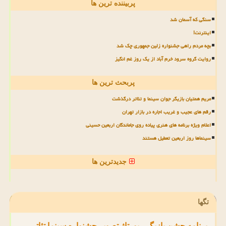
پربیننده ترین ها
سنگی که آسمان شد
اینترنت!
بچه مردم راهی جشنواره زلین جمهوری چک شد
روایت گروه سرود خرم آباد از یک روز غم انگیز
پربحث ترین ها
مریم همتیان بازیگر جوان سینما و تئاتر درگذشت
رقم های عجیب و غریب اجاره در بازار تهران
اعلام ویژه برنامه های هنری پیاده روی جاماندگان اربعین حسینی
سینماها روز اربعین تعطیل هستند
جدیدترین ها
تگها
برنامه
جشن
بازیگر
رپورتاژ
تصویر
جشنواره
سینما
تئاتر