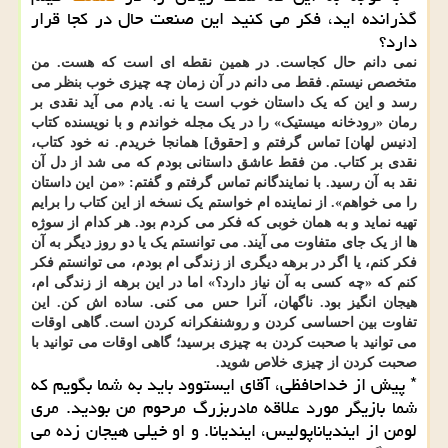
گذرانده اید، فکر می کنید این صنعت حال در کجا قرار
دارد؟
نمی دانم حال کجاست. در همین نقطه ای است که هست. من
متخصص نیستم. فقط می دانم در آن زمان چه چیزی خوب بنظر می
رسد و این که یک داستان خوب است یا نه. یادم می آید نقدی بر
رمان «رودخانه میستیک» را در یک مجله خواندم و با نویسنده کتاب
[دنیس لهان] تماس گرفتم و [حقوق] همانجا خریدم. نه خود کتاب،
نقدی بر کتاب. من فقط عاشق داستانی بودم که می شد از دل آن
نقد به آن رسید. با نمایندگانم تماس گرفتم و گفتم: «من این داستان
را می خواهم». از نماینده ام خواستم یک نسخه از این کتاب را برایم
تهیه نماید و به همان خوبی که فکر می کردم بود. هر کدام از سوژه
ها از یک جای متفاوت می آیند. می توانستم یک یا دو روز دیگر به آن
فکر کنم، یا اگر در برهه دیگری از زندگی ام بودم، می توانستم فکر
کنم که «چه کسی به آن نیاز دارد؟» اما در این برهه از زندگی ام،
هیجان انگیز بود. ناگهان، آنرا حس می کنی. ساده اش کن. این
تفاوت بین احساسی کردن و روشنفکرانه کردن است. گاهی اوقات
می توانید با صحبت کردن به چیزی برسید؛ گاهی اوقات می توانید با
صحبت کردن از چیزی خلاص شوید.
* پیش از خداحافظی، آقای ایستوود باید به شما بگویم که
شما بازیگر مورد علاقه مادربزرگ مرحوم من بودید. مری
لومن از ایندیاناپولیس، ایندیانا. و او خیلی هیجان زده می