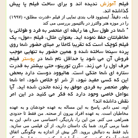
فیلم
آموزش
ندیده اند و برای ساخت فیلم پا پیش
گذاشته اند.
بله، دقیقاً. ایستوود قاب بندی نمایی از فیلم «قدرت مطلق» (۱۹۹۷)
را در موزه هنر والترز در بالتیمور بررسی می کند
* شما در طول سال ها رابطه ای منحصر به فرد و طولانی با
مخاطبانتان حفظ نموده اید. بعنوان مثال، فیلم «مول» یک
فیلم کوچک است که تقریبا کاملا بر مبنای حضور شما روی
پرده سینما ساخته شده و همین حضور به تنهایی موجب
فروش آن می شود یا حداقل نام شما در
پوستر
فیلم
حرف اول را می زند. «گرن تورینو» حتی بیشتر به قدرت
ستاره ای شما متکی است. هالیوود دوست دارد بمحض
این که کسی مفید نبود، از شر او خلاص شود، اما شما
بطور منحصر به فردی موفق به زنده ماندن شده اید. آیا
عوامل خاصی وجود دارد که فکر می کنید در این امر
نقش داشته اند؟
اوه، نمی دانم. پاسخ به این مساله به عهده خودشان و به عهده
مخاطبان است. به عهده افراد بیرون از صحنه. من فقط تا حدودی
همراهی می کنم. من این را، باردیگر، احساسی می دانم. این به
شما برمی گردد. شما یک داستان دارید، از آن فیلمی می سازید.
باید فقط به دنبالش بروید. اگر بیش از اندازه به چگونگی اتفاق