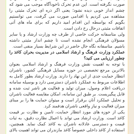
صورت نگرفته است. این عدم تحرک ناخودآگاه موجب می شود که
چشم انداز خوبی دیده نشود؛ یعنی اگر ذره ای تحرک مثبتی را
مشاهده می کردیم یا اقدامی صورت می گرفت، می توانستیم
بگویم که بواسطه این اقدام امید داریم که برای ماه های آتی
اتفاقات مثبتی درحال رخ دادن است.
ولی متاسفانه حرکت خاصی از طرف چه وزارت ارشاد و یا سایر
مسؤلان فرهنگی انجام نشده است تا چشم انداز مثبتی داشته
باشیم. متاسفانه نگاه حال حاضر در این شرایط بسیار منفی است.
عملکرد وزارت فرهنگ و ارشاد اسلامی در مدیریت بحران کاغذ را
چطور ارزیابی می کنید؟
با توجه به اهمیت نقش وزارت فرهنگ و ارشاد اسلامی بعنوان
بالاترین مرجع تخصصی در حوزه مسایل فرهنگی کشور، ناشران
انتظار حمایت جدی از این نهاد را دارند. وزارت ارشاد بطور کامل به
اطلاعات مربوط به عملکرد ناشران دسترسی دارد و بوسیله سامانه
دریافت اعلام وصول، میزان تولید و فعالیت هر ناشر ثبت شده و
قابل پیگیریست. بر طبق این سامانه، امکان مقایسه فعالیت ناشران
و تحلیل عملکرد آنان برقرار است و میتوان حمایت ها را بر مبنای
میزان فعالیت و نیاز واقعی ناشران هدفمند کرد.
یکی از حوزه های مورد انتظار حمایت، تامین و نظارت بر قیمت
کاغذ است. وزارت ارشاد می تواند با اعمال نظارت دقیق، به ثبات
قیمت و دسترسی عادلانه ناشران به کاغذ کمک نماید. همچنین،
استفاده از کاغذ داخلی خصوصاً کاغذ مازندران می تواند اهمیت بالای