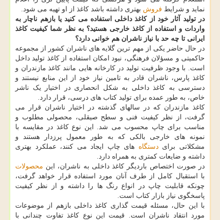
نماید و شرایط
فروش
بهتری داشته باشد کاغذ از او تهیه می شود.
در تولید آثار خود از کاغذ داخلی استفاده می کنید یا بازهم ناچار به
واردات و استفاده از کاغذ خارجی هستید؟ به نظر شما کیفیت کاغذ
ایرانی تا چه حد با نیاز ناشران هم خوانی دارد؟
در حال حاضر یکی از مهم ترین گلایه های ناشران کشور از مجموعه
حاکمیتی و مسؤلان فرهنگی، نبود امکان استفاده از کاغذ تولید داخل
است. با وجود ظرفیت تولید در کارخانه هایی مانند کاغذ مازندران و
کاغذ پارس، ناشران قادر به تامین نیاز خود از این منابع نیستند و
دسترسی به کاغذ داخلی به شکل انحصاری در اختیار یک ناشر
خاص، به طور عمده برای تولید کتاب های درسی، قرار دارد.
کاغذ مازندران که در سالهای گذشته در اختیار ناشران قرار می
گرفت، از نظر کیفیت فنی و سطح صیقلی، محصولی مطلوب و
مناسب برای چاپ محسوب می شد. این نوع کاغذ در مقایسه با
نمونه های خارجی بالکی که به طور معمول پرزدار هستند و
مشکلاتی برای
دستگاه
های چاپ ایجاد می کنند، عملکرد بهتری
داشته و ضایعات کمتری به همراه دارد.
در صورت اختصاص باردیگر کاغذ داخلی به ناشران، این
محصولات
با استقبال کامل از طرف آنان مورد استفاده قرار خواهد گرفت،
چونکه قابلیت چاپ در انواع رنگ ها را داشته و از نظر کیفیت
پاسخگوی نیاز بازار کتاب است.
با این حال، مسئله قیمت گذاری کاغذ داخلی بازهم از موضوعات
مورد انتقاد ناشران است. قیمت این نوع کاغذ تفاوت چندانی با