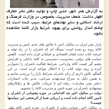
به گزارش هنر شهر، مدیر چاپ و تولید دفتر نشر معارف
اظهار داشت: ضعف مدیریت، بخصوص در وزارت فرهنگ و
ارشاد اسلامی و سایر نهادهای مرتبط، سبب شده است که
چشم انداز روشنی برای بهبود شرایط بازار کاغذ مشاهده
نشود.
بازار نشر ایران در سالیان اخیر با چالش های جدی تامین و مدیریت
کاغذ روبه رو شده است؛ مسأله ای که ناشران را در راه تولید و
عرضه کتاب تحت فشار اقتصادی و عملیاتی قرار داده است. کاهش
حمایت های دولتی، محدودیت دسترسی به کاغذ داخلی و افزایش
چشم گیر قیمت کاغذ وارداتی، شرایط فعالیت ناشران را دشوارتر
کرده و روند تولید کتاب را با اختلال مواجه کرده است. در این
گفتگو، تلاش داریم از زبان ناشران شرایط بازار را بررسی نماییم و
به همین دلیل به سراغ سیدمهدی میرغنی، مدیر چاپ انتشارات
«دفتر نشر معارف»، رفته ایم تا جزئیات چالش ها و راهکارهای
پیشنهادی ناشران در حوزه تامین و مدیریت کاغذ را بشنویم.
دولت در سالیان اخیر چه اقداماتی در حوزه پشتیبانی از ناشران و
تامین کاغذ انجام داده است و ارزیابی شما از اثربخشی این سیاستها
چیست؟
در سالیان اخیر، حمایت دولت از ناشران در حوزه تامین کاغذ بطور