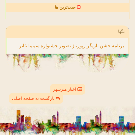
جدیدترین ها
تگها
برنامه
جشن
بازیگر
رپورتاژ
تصویر
جشنواره
سینما
تئاتر
اخبار هنرشهر
بازگشت به صفحه اصلی