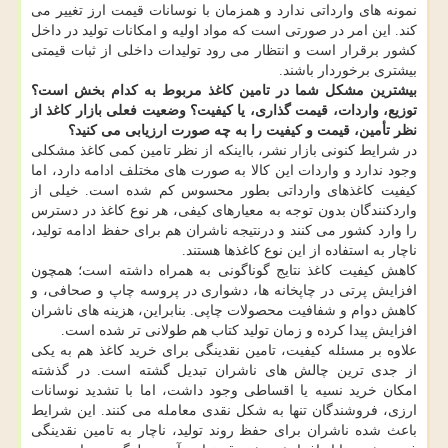
نمونه های وارداتی ندارد و همزمان با نوسانات قیمت ارز تغییر می
کند. این امر در صورتی است که مواد اولیه و امکانات تولید در داخل
کشور برقرار است و انتظار می رود تولیدات داخلی از ثبات قیمتی
بیشتری برخوردار باشند.
بیشترین مشکل شما در تامین کاغذ مربوط به کدام بخش است؟
توزیع، واردات، قیمت گذاری، یا کیفیت؟ وضعیت فعلی بازار کاغذ از
نظر تأمین، قیمت و کیفیت را به چه صورت ارزیابی می کنید؟
در شرایط کنونی بازار نشر، بااینکه از نظر تامین کمی کاغذ مشکلی
وجود ندارد و واردات این کالا به صورت های مختلف ادامه دارد، اما
کیفیت کاغذهای وارداتی بطور محسوس کم شده است. خیلی از
واردکنندگان بدون توجه به معیارهای کیفی، هر نوع کاغذ در دسترس
را وارد کشور می کنند و درنتیجه ناشران هم برای حفظ ادامه تولید،
ناچار به استفاده از این نوع کاغذها هستند.
کاهش کیفیت کاغذ نتایج گوناگونی به همراه داشته است؛ همچون
افزایش پرتی در چاپخانه ها، دشواری در پروسه چاپ و صحافی، و
کاهش دوام و شفافیت محصولات چاپی. بنابراین، هزینه های ناشران
افزایش پیدا کرده و زمان تولید کتاب هم طولانی تر شده است.
علاوه بر مسئله کیفیت، تامین نقدینگی برای خرید کاغذ هم به یکی
از جدی ترین چالش های ناشران تبدیل گشته است. در گذشته
امکان خرید نسیه یا اقساطی وجود داشت، اما با تشدید نوسانات
ارزی، فروشندگان تنها به شکل نقدی معامله می کنند. این شرایط
باعث شده ناشران برای حفظ روند تولید، ناچار به تامین نقدینگی