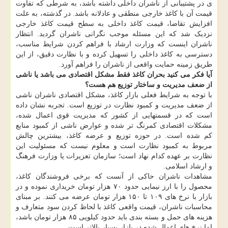
ی در پشتیبانی از ناشران داخلی داشته باشد، به شرطی که تفاوت
قیمت آن با کاغذ خارجی منطقی و عادلانه باشد. در گذشته، به علت
افزایش تقاضا، قیمت کاغذ داخلی به سطح قیمت کاغذ خارجی
نزدیک شد که این مسئله موجب نگرانی ناشران گردید. انتظار
ناشران اینست که وزارت ارشاد با فراهم کردن شرایط مناسب،
دسترسی به کاغذ داخلی را تسهیل کرده و با نظارت دقیق، از این
طریق زمینه حمایت واقعی از ناشران را فراهم آورد.
آیا فکر می کنید بحران کاغذ فقط مشکل اقتصادی می باشد یا ناشی
از ضعف مدیریت و ساختار توزیع هم هست؟
با توجه به شرایط فعلی بازار کاغذ، مشکل اقتصادی ناشران ناشی
از ضعف مدیریت و کمبود نظارت در توزیع است. تجربه نشان داده
است که در قسمتهایی از کشور که مدیریت قوی اعمال شده،
مشکلات اقتصادی کمرنگ تر شده و عوارض ناشی از کمبود منابع
کم شده است. در حوزه توزیع و عرضه کاغذ، بیشترین چالش
مربوط به کمبود نظارت است و معلوم نیست که مسئولیت این
نظارت بر عهده کدام نهاد است؛ سازمان تعزیرات یا وزارت فرهنگ
و ارشاد اسلامی.
مشاهدات ناشران حاکی از آنست که برخی فروشندگان کاغذ،
محصول را با ارز نیمایی حدود ۷۰ هزار تومان خریداری نموده و در
بازار با نرخ های ۱۰۹ تا ۱۵۰ هزار تومان عرضه می کنند. بر مبنای
محاسبات ناشران، قیمت واقعی کاغذ با لحاظ کردن سود متعارف و
هزینه های حمل و بسته بندی باید حدود کیلویی ۸۵ هزار تومان باشد،
اما نرخ های اعمال شده در بازار بسیار بالاتر است.