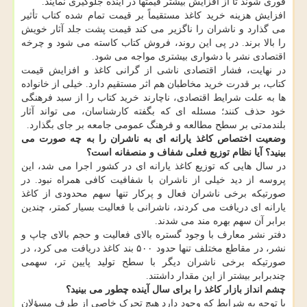
فوری شوند تا از افزایش بیشتر قیمتها در آینده جلوگیری نمایند.
افزایش هزینه خرید کاغذ مستقیماً بر قیمت تمام شده کتاب تأثیر
می گذارد و ناشران را ناگزیر می کند قیمت پشت جلد آثار خویش
را بالا برند. در پی این روند، فروش کتاب کاسته می شود و چرخه
اقتصادی نشر با دشواری بیشتری مواجه می شود.
در نهایت، فشار اقتصادی ناشی از گرانی کاغذ و افزایش قیمت
کتاب، بر قدرت خرید مخاطبان هم اثر مستقیم دارد. خیلی از خانواده
ها به علت شرایط اقتصادی، ناچارند خرید کتاب را از سبد فرهنگی
خود حذف کنند؛ مسئله ای که بگفته کارشناسان، می تواند آثار
بلندمدتی بر سطح مطالعه و فرهنگ عمومی جامعه بر جای بگذارد.
وضعیت اختصاص کاغذ یارانه ای به ناشران را به چه صورت می
بینید؟ آیا نظام توزیع فعلی شفاف و منصفانه است؟
در سال هایی که توزیع کاغذ یارانه ای در کشور اجرا می شد، این
پروسه از دید خیلی از ناشران با شفافیت کافی همراه نبود. در
صورتیکه برخی ناشران فعال و پرکار تنها سهم محدودی از کاغذ
یارانه ای دریافت می کردند، ناشرانی با فعالیت بسیار کمتر، چندین
برابر آن سهم بهره مند می شدند.
دفتر نشر معارف با وجود گستره بالای فعالیت و حجم بالای چاپ و
نشر، در مقاطع مختلف تنها حدود ۵۰۰ بند کاغذ دریافت می کرد، در
صورتیکه برخی ناشران دیگر با سطح تولید پایین تر، سهمی
چندبرابر بیشتر از این مقدار داشتند.
چشم انداز بازار کاغذ را برای سال آینده چطور می بینید؟
با توجه به شرایط که وجود دارد هیچ تحرک خاصی از طرف مسؤلان