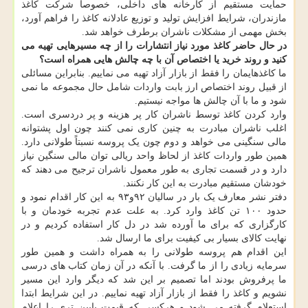
حمایت مستقیم از کارخانه های داخلی، خصوصاً شرکت کاغذ
مازندران، شرایط افزایش تولید و توزیع عادلانه کاغذ را فراهم آورد،
بخش مهمی از مشکلات ناشران برطرف خواهد شد.
در حال حاضر کاغذ مورد نیاز انتشارات را از چه مسیرهایی تهیه می
کنید و روند خرید یا اختصاص آن با چه چالش هایی همراه است؟
ما کاغذهایمان را فقط از بازار آزاد تهیه می نماییم. بنابراین مسائلی
از قبیل روند اختصاص ارز بابت واردات شامل حال مجموعه ما نمی
شود و ما با آن چالش ها مواجه نیستیم.
وارد کردن کاغذ توسط ناشران کار پر هزینه و پر دردسری است.
اغلب ناشران مبادرت به چنین کاری نمی کنند چون اول پشتوانه
مالی سنگینی می خواهد و دوم چون یک پروسه نسبتاً طولانی دارد.
همین طور واردات کاغذ از لحاظ واحد ریالی توان مالی سنگین نیاز
دارد و در قسمت تجاری به طور معمول ناشران ترجیح می دهند که
خودشان مستقیم مبادرت به این کار نکنند.
دفتر نشر معارف یک بار در سالیان ۹۲و۹۳ به این کار اقدام نمود و
حدود ۱۰۰ تن کاغذ وارد کرد. به علت عدم تجربه خودمان و با
کارگزاری که برای ما آورده شد در دل کار استفاده کردیم و در
نهایت کالای بسیار بی کیفیت برای ما ارسال شد.
این اقدام هم پروسه طولانی را به همراه داشت و همین طور
سرمایه زیادی را از ما گرفت. با آنکه در آن زمان کتاب های درسی
ما پرفروش بودند اما تصمیم بر این شد که دیگر وارد این مسیر
نشویم و کاغذ را فقط از بازار آزاد تهیه نماییم. در این شرایط ابتدا
استعلام گرفته می شود و هرکسی که قیمت پایین تری را اعلام