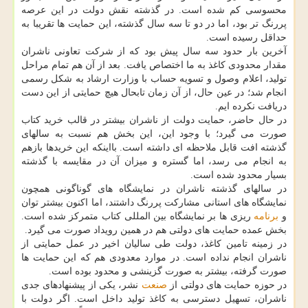
محسوسی کم شده است. در گذشته نقش دولت در این عرصه
پررنگ تر بود، اما در دو تا سه سال گذشته، این حمایت ها تقریبا به
حداقل رسیده است.
آخرین بار حدود سه سال پیش بود که از شرکت تعاونی ناشران
مقدار محدودی کاغذ به ما اختصاص یافت. بعد از آن هم تمام مراحل
تولید، اعلام وصول و تسویه حساب با وزارت ارشاد به شکل رسمی
انجام شد؛ در عین حال، از آن زمان تابحال هیچ حمایتی از این دست
دریافت نکرده ایم.
در حال حاضر، حمایت دولت از ناشران بیشتر در قالب خرید کتاب
صورت می گیرد؛ با وجود این، این بخش هم نسبت به سالهای
گذشته افت قابل ملاحظه ای داشته است. بااینکه این خریدها بازهم
به انجام می رسد، اما گستره و میزان آن در مقایسه با گذشته
بسیار محدود شده است.
در سالهای گذشته ناشران در نمایشگاه های گوناگونی همچون
نمایشگاه های استانی مشارکت پررنگ داشتند، اما اکنون بیشتر توان
و
برنامه
ریزی ها بر نمایشگاه بین المللی کتاب متمرکز شده است.
بخش عمده حمایت های دولتی هم در همین رویداد صورت می گیرد.
در زمینه تامین کاغذ، دولت طی سالیان اخیر در عمل حمایتی از
ناشران انجام نداده است. در موارد معدودی هم که این حمایت ها
صورت گرفته، بیشتر به صورت گزینشی و محدود بوده است.
در حوزه حمایت های دولتی از
صنعت
نشر، یکی از پیشنهادهای جدی
ناشران، تسهیل دسترسی به کاغذ تولید داخل است. اگر دولت با