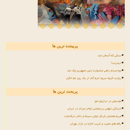
پربیننده ترین ها
سنگی که آسمان شد
اینترنت!
بچه مردم راهی جشنواره زلین جمهوری چک شد
روایت گروه سرود خرم آباد از یک روز غم انگیز
پربحث ترین ها
موسیقی در ترازوی حق
بارندگی شهابی برساوشی اواخر مرداد در ایران
مریم همتیان بازیگر جوان سینما و تئاتر درگذشت
رقم های عجیب و غریب اجاره در بازار تهران