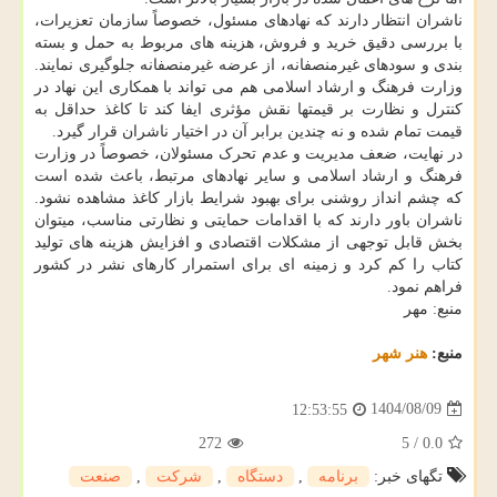
ناشران انتظار دارند که نهادهای مسئول، خصوصاً سازمان تعزیرات،
با بررسی دقیق خرید و فروش، هزینه های مربوط به حمل و بسته
بندی و سودهای غیرمنصفانه، از عرضه غیرمنصفانه جلوگیری نمایند.
وزارت فرهنگ و ارشاد اسلامی هم می تواند با همکاری این نهاد در
کنترل و نظارت بر قیمتها نقش مؤثری ایفا کند تا کاغذ حداقل به
قیمت تمام شده و نه چندین برابر آن در اختیار ناشران قرار گیرد.
در نهایت، ضعف مدیریت و عدم تحرک مسئولان، خصوصاً در وزارت
فرهنگ و ارشاد اسلامی و سایر نهادهای مرتبط، باعث شده است
که چشم انداز روشنی برای بهبود شرایط بازار کاغذ مشاهده نشود.
ناشران باور دارند که با اقدامات حمایتی و نظارتی مناسب، میتوان
بخش قابل توجهی از مشکلات اقتصادی و افزایش هزینه های تولید
کتاب را کم کرد و زمینه ای برای استمرار کارهای نشر در کشور
فراهم نمود.
منبع: مهر
منبع:
هنر شهر
1404/08/09
12:53:55
272
5
/
0.0
تگهای خبر:
برنامه
,
دستگاه
,
شركت
,
صنعت