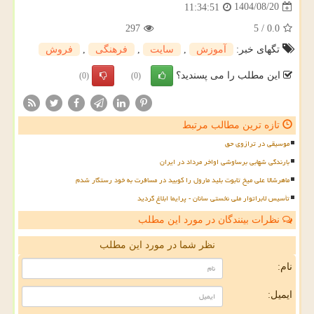
1404/08/20
11:34:51
297
5
/
0.0
تگهای خبر:
آموزش
,
سایت
,
فرهنگی
,
فروش
این مطلب را می پسندید؟
(0)
(0)
تازه ترین مطالب مرتبط
موسیقی در ترازوی حق
بارندگی شهابی برساوشی اواخر مرداد در ایران
ماهرشالا علی میخ تابوت بلید مارول را کوبید در مسافرت به خود رستگار شدم
تأسیس لابراتوار ملی نخستی سانان - پرایما ابلاغ گردید
نظرات بینندگان در مورد این مطلب
نظر شما در مورد این مطلب
نام:
ایمیل: