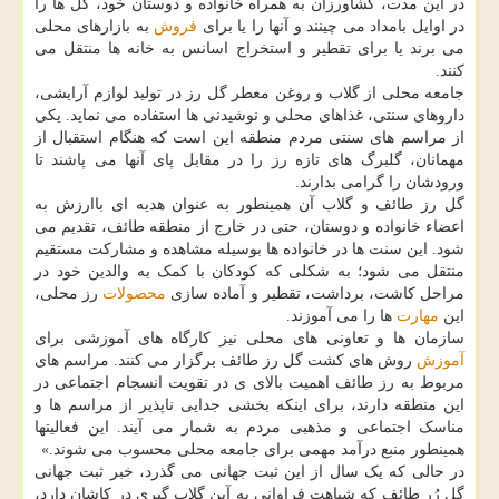
در این مدت، کشاورزان به همراه خانواده و دوستان خود، گل ها را
در اوایل بامداد می چینند و آنها را یا برای
فروش
به بازارهای محلی
می برند یا برای تقطیر و استخراج اسانس به خانه ها منتقل می
کنند.
جامعه محلی از گلاب و روغن معطر گل رز در تولید لوازم آرایشی،
داروهای سنتی، غذاهای محلی و نوشیدنی ها استفاده می نماید. یکی
از مراسم های سنتی مردم منطقه این است که هنگام استقبال از
مهمانان، گلبرگ های تازه رز را در مقابل پای آنها می پاشند تا
ورودشان را گرامی بدارند.
گل رز طائف و گلاب آن همینطور به عنوان هدیه ای باارزش به
اعضاء خانواده و دوستان، حتی در خارج از منطقه طائف، تقدیم می
شود. این سنت ها در خانواده ها بوسیله مشاهده و مشارکت مستقیم
منتقل می شود؛ به شکلی که کودکان با کمک به والدین خود در
مراحل کاشت، برداشت، تقطیر و آماده سازی
محصولات
رز محلی،
این
مهارت
ها را می آموزند.
سازمان ها و تعاونی های محلی نیز کارگاه های آموزشی برای
آموزش
روش های کشت گل رز طائف برگزار می کنند. مراسم های
مربوط به رز طائف اهمیت بالای ی در تقویت انسجام اجتماعی در
این منطقه دارند، برای اینکه بخشی جدایی ناپذیر از مراسم ها و
مناسک اجتماعی و مذهبی مردم به شمار می آیند. این فعالیتها
همینطور منبع درآمد مهمی برای جامعه محلی محسوب می شوند.»
در حالی که یک سال از این ثبت جهانی می گذرد، خبر ثبت جهانی
گل رُر طائف که شباهت فراوانی به آین گلاب گیری در کاشان دارد،