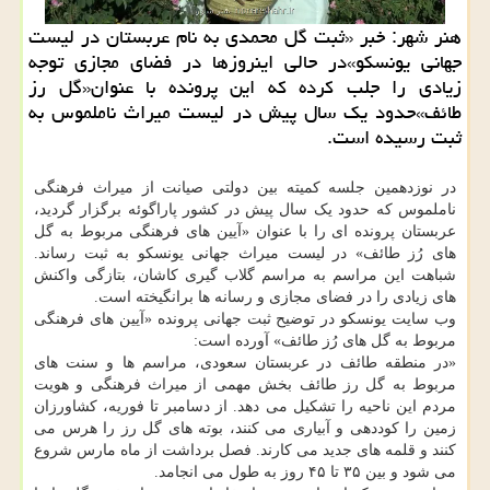
هنر شهر: خبر «ثبت گل محمدی به نام عربستان در لیست
جهانی یونسکو»در حالی اینروزها در فضای مجازی توجه
زیادی را جلب کرده که این پرونده با عنوان«گل رز
طائف»حدود یک سال پیش در لیست میراث ناملموس به
ثبت رسیده است.
در نوزدهمین جلسه کمیته بین دولتی صیانت از میراث فرهنگی
ناملموس که حدود یک سال پیش در کشور پاراگوئه برگزار گردید،
عربستان پرونده ای را با عنوان «آیین های فرهنگی مربوط به گل
های رُز طائف» در لیست میراث جهانی یونسکو به ثبت رساند.
شباهت این مراسم به مراسم گلاب گیری کاشان، بتازگی واکنش
های زیادی را در فضای مجازی و رسانه ها برانگیخته است.
وب سایت یونسکو در توضیح ثبت جهانی پرونده «آیین های فرهنگی
مربوط به گل های رُز طائف» آورده است:
«در منطقه طائف در عربستان سعودی، مراسم ها و سنت های
مربوط به گل رز طائف بخش مهمی از میراث فرهنگی و هویت
مردم این ناحیه را تشکیل می دهد. از دسامبر تا فوریه، کشاورزان
زمین را کوددهی و آبیاری می کنند، بوته های گل رز را هرس می
کنند و قلمه های جدید می کارند. فصل برداشت از ماه مارس شروع
می شود و بین ۳۵ تا ۴۵ روز به طول می انجامد.