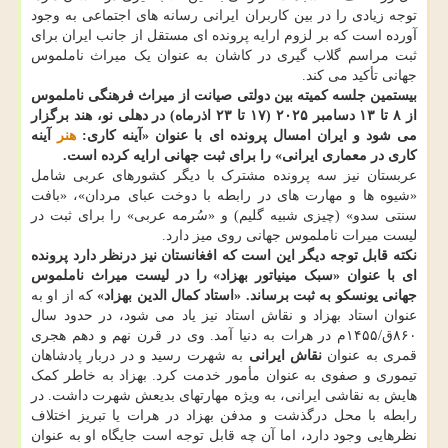
توجه زیادی را در بین کاربران ایرانی رسانه های اجتماعی به وجود
آورده است که بر لزوم ارایه پرونده ای مستقل از جانب ایران برای
ثبت مراسم گلاب گیری در کاشان به عنوان یک میراث ناملموس
جهانی تأکید می کند.
بیستمین جلسه کمیته بین دولتی صیانت از میراث فرهنگی ناملموس
از ۸ تا ۱۳ دسامبر ۲۰۲۵ (۱۷ تا ۲۳ اذرماه) در دهلی نو، هند برگزار
می شود و ایران امسال پرونده ای با عنوان «آینه کاری:
هنر
آینه
کاری در معماری ایرانی» را برای ثبت جهانی ارایه کرده است.
عربستان نیز سه پرونده مشترک با دیگر کشورهای عربی شامل
«شیوه ها و مهارت های در رابطه با دوخت عبای مردان»، «بافت
سنتی سدو» (چیزی شبیه گلیم) و «سُرمه عربی» را برای ثبت در
لیست میرات ناملموس جهانی روی میز دارد.
نکته قابل توجه دیگر این است که افغانستان نیز درنظر دارد پرونده
ای با عنوان «سبک مینیاتور بهزاد» را در لیست میراث ناملموس
جهانی یونسکو به ثبت برساند. «استاد کمال الدین بهزاد»
که از او به
عنوان استاد بهزاد و نقاش استاد نیز یاد می شود، در حدود سال
۸۶۰ق/۱۴۵۵م در هرات به دنیا آمد. وی در قرن نهم و دهم هجری
قمری به عنوان
نقاش ایرانی
به شهرت رسید و در دربار پادشاهان
تیموری و صفوی به عنوان مأمور خدمت کرد. بهزاد به خاطر کمک
هایش به نقاشی ایرانی، به ویژه مهارتهای بدیعش شهرت داشت. در
رابطه با محل درگذشت و مدفن بهزاد در هرات یا تبریز اختلاف
نظرهایی وجود دارد، اما آن چه قابل توجه است جایگاه او به عنوان