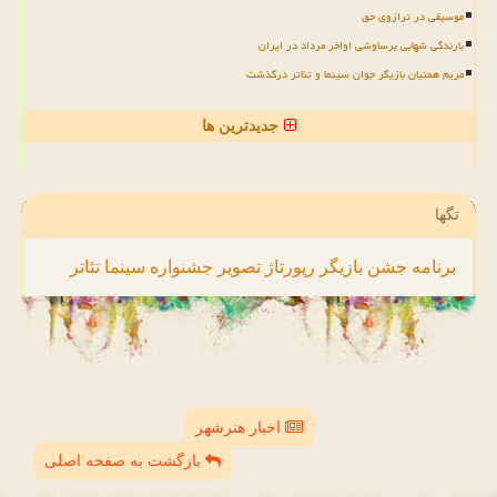
موسیقی در ترازوی حق
بارندگی شهابی برساوشی اواخر مرداد در ایران
مریم همتیان بازیگر جوان سینما و تئاتر درگذشت
جدیدترین ها
تگها
برنامه
جشن
بازیگر
رپورتاژ
تصویر
جشنواره
سینما
تئاتر
اخبار هنرشهر
بازگشت به صفحه اصلی