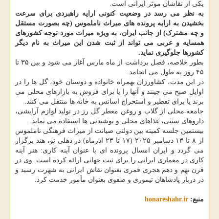
یکی از نقاشان موثر ایرانی است.
به نظر می رسد در وضعیت کنونی ارایه راهبردی برای سرعت
بخشیدن به ارایه پرونده های میراث ناملموس (چه بصورت مستقل
و چه مشترک) از جانب ایران، به ویژه میراث مورد توجه کشورهای
همسایه و عربی می تواند از ثبت شدن این میراث به نام دیگر
کشورها جلوگیری نماید.
بطور خلاصه، فصل برداشت از ماه مارس آغاز می شود و بین ۳۵ تا
۴۵ روز به طول می انجامد.
در این مدت، کشاورزان بهمراه خانواده و دوستان خود، گل ها را در
اوایل صبح می چینند و آنها را یا برای فروش به بازارهای محلی می
برند یا برای تقطیر و استخراج اسانس به خانه ها منتقل می کنند.
جامعه محلی از گلاب و روغن معطر گل رز در تولید لوازم آرایشی،
داروهای سنتی، غذاهای محلی و نوشیدنی ها استفاده می نماید.
بیستمین جلسه کمیته بین دولتی صیانت از میراث فرهنگی ناملموس
از ۸ تا ۱۳ دسامبر ۲۰۲۵ (۱۷ تا ۲۳ اذرماه) در دهلی نو، هند برگزار
می گردد و ایران امسال پرونده ای با عنوان آینه کاری: هنر آینه
کاری در معماری ایرانی را برای ثبت جهانی ارائه کرده است. وی در
قرن نهم و دهم هجری قمری بعنوان نقاش ایرانی به شهرت رسید و
در دربار پادشاهان تیموری و صفوی بعنوان مأمور خدمت کرد.
منبع:
honareshahr.ir