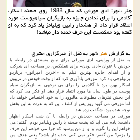
هنر شهر: ادی مورفی که سال 1988 روی صحنه اسکار،
آکادمی را برای ندادن جایزه به بازیگران سیاهپوست مورد
انتقاد قرار داد از هشدار رابین ویلیامز یاد کرد که به او
گفته بود ممکنست این حرف خنده دار نباشد!
به گزارش
هنر
شهر به نقل از خبرگزاری مشرق
به نقل از ورایتی، ادی مورفی برای تبلیغ مستندی در رابطه با
خودش با عنوان «ادی بودن» برای نتفلیکس، در مصاحبه ای شرکت
و از اهدای جایزه بهترین فیلم به «آخرین امپراتور» برناردو
برتولوچی یاد کرد. مورفی یادآوری کرد که از وقت خودش در تریبون
اسکار بهره برد تا آکادمی را برای بی توجهی به بازیگران سیاه
پوست در طول سال ها مورد انتقاد قرار دهد. او فکر می کرد که
این بخش تیترهای مطبوعات هالیوود را به خود اختصاص خواهد داد
اما مورفی می گوید روز پس از کشف این که به ندرت به این بخش
توجه شده بود، شگفت زده شد.
مورفی در مصاحبه جدیدش در رابطه با آن شب اسکار اظهار
داشت: یادم می آید که پشت صحنه با رابین ویلیامز بودم. گفتم: می
خواهم این را بگویم و او از من پرسید که چرا می خواهم این حرف
را بزنم؟ من گفتم: فکر نمی کنی خنده دار باشد؟ یعنی هدف من