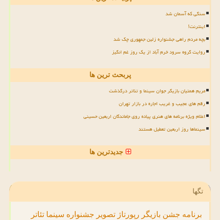
سنگی که آسمان شد
اینترنت!
بچه مردم راهی جشنواره زلین جمهوری چک شد
روایت گروه سرود خرم آباد از یک روز غم انگیز
پربحث ترین ها
مریم همتیان بازیگر جوان سینما و تئاتر درگذشت
رقم های عجیب و غریب اجاره در بازار تهران
اعلام ویژه برنامه های هنری پیاده روی جاماندگان اربعین حسینی
سینماها روز اربعین تعطیل هستند
جدیدترین ها
تگها
برنامه
جشن
بازیگر
رپورتاژ
تصویر
جشنواره
سینما
تئاتر