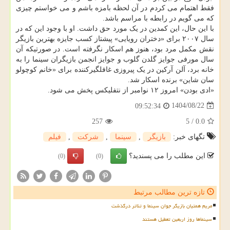
فقط اهتمام می کردم در آن لحظه بامزه باشم و می خواستم چیزی
که می گویم در رابطه با مراسم باشد.
با این حال، این کمدین در یک مورد حق داشت. او با وجود این که در
سال ۲۰۰۷ برای «دختران رویایی» پیشتاز کسب جایزه بهترین بازیگر
نقش مکمل مرد بود، هنوز هم اسکار نگرفته است. در صورتیکه آن
سال مورفی جوایز گلدن گلوب و جوایز انجمن بازیگران سینما را به
خانه برد، آلن آرکین در یک پیروزی غافلگیرکننده برای «خانم کوچولو
سان شاین» برنده اسکار شد.
«ادی بودن» امروز ۱۲ نوامبر از نتفلیکس پخش می شود.
1404/08/22
09:52:34
257
5
/
0.0
تگهای خبر:
بازیگر
,
سینما
,
شركت
,
فیلم
این مطلب را می پسندید؟
(0)
(0)
تازه ترین مطالب مرتبط
مریم همتیان بازیگر جوان سینما و تئاتر درگذشت
سینماها روز اربعین تعطیل هستند