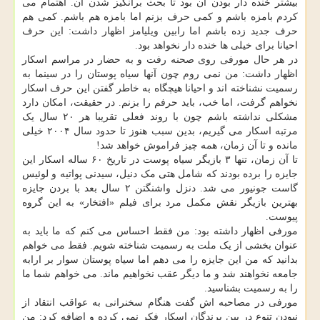
بیشتر خنده دار بودن آن بود تا بحث برانگیز شدن آن. اهتمام می
کردم بامزه باشم و کمی حرف بزنم اما بامزه هم باشم. کمی هم
حرف جدید زده باشم اما رابین ویلیامز اظهار داشت: این حرف
احیانا برای خیلی ها خنده دار نخواهد بود.
در هر حال مورفی روی صحنه رفت و به حضار در مراسم اسکار
اظهار داشت: من نمی روم چون آنها سیاه پوستان را در سینما به
رسمیت نشناخته اند و احیانا هیچگاه به خاطر گفتن این حرف اسکار
نخواهم گرفت، اما خب، باید حرفم را بزنم. در حقیقت، امکان دارد
مشکلی نداشته باشم چون با روند فعلی تقریبا هر ۲۰ سال یک
مرتبه اسکار می گیریم، بدین سبب هنوز تا حدود سال ۲۰۰۴ خیلی
مانده و تا آن زمان، همه چیز فراموش خواهد شد!
تا آن زمان، تنها ۳ بازیگر سیاه پوست در تاریخ ۶۰ ساله اسکار این
جایزه را برده بودند که شامل هتی مک دنیل، سیدنی پواتیه و لوئیس
گاست جونیور می شد. دنزل واشنگتن ۲ سال بعد با بردن جایزه
بهترین بازیگر نقش مکمل مرد برای فیلم «افتخار» به این گروه
پیوست.
مورفی اظهار داشته بود: من فقط احساس می کنم که ما باید به
عنوان بخشی از یک ملت به رسمیت شناخته شویم. فقط می خواهم
بدانید که من این جایزه را می دهم اما سیاه پوستان سوار بر ارابه
جامعه نخواهند شد و ما دیگر عقب نخواهیم ماند. می خواهم شما ما
را به رسمیت بشناسید.
مورفی در مصاحبه اش گفت هنگام سخنرانی به عواقب انتقاد از
نبودن تنوع در بین برندگان اسکار فکر نمی کرده و اضافه کرد: من