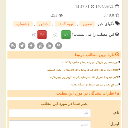
1404/09/21
14:47:31
251
5
/
0.0
تگهای خبر:
تصویر
,
تهیه كننده
,
جشن
,
جشنواره
این مطلب را می پسندید؟
(0)
(0)
تازه ترین مطالب مرتبط
مریم همتیان بازیگر جوان سینما و تئاتر درگذشت
اعلام ویژه برنامه های هنری پیاده روی جاماندگان اربعین حسینی
اکبر عبدی با سریال ماه عسل باردیگر به تلویزیون برمی گردد
شروع پخش سریال ارتباط از شبکه تماشا
نظرات بینندگان در مورد این مطلب
نظر شما در مورد این مطلب
نام:
ایمیل: