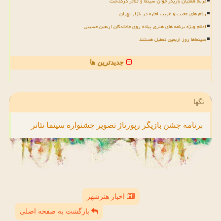
مریم همتیان بازیگر جوان سینما و تئاتر درگذشت
رقم های عجیب و غریب اجاره در بازار تهران
اعلام ویژه برنامه های هنری پیاده روی جاماندگان اربعین حسینی
سینماها روز اربعین تعطیل هستند
جدیدترین ها
تگها
برنامه
جشن
بازیگر
رپورتاژ
تصویر
جشنواره
سینما
تئاتر
اخبار هنرشهر
بازگشت به صفحه اصلی