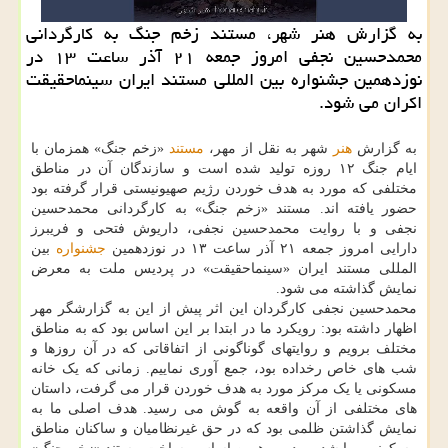
به گزارش هنر شهر، مستند زخم جنگ به کارگردانی
محمدحسین نجفی امروز جمعه ۲۱ آذر ساعت ۱۳ در
نوزدهمین جشنواره بین المللی مستند ایران سینماحقیقت
اکران می شود.
به گزارش
هنر
شهر به نقل از مهر،
مستند
«زخم جنگ» همزمان با
ایام جنگ ۱۲ روزه تولید شده است و سازندگان آن در مناطق
مختلفی که مورد به هدف خوردن رژیم صهیونیستی قرار گرفته بود
حضور یافته اند. مستند «زخم جنگ» به کارگردانی محمدحسین
نجفی و با روایت محمدحسین نجفی، داریوش فتحی و فریبرز
دارایی امروز جمعه ۲۱ آذر ساعت ۱۳ در نوزدهمین
جشنواره
بین
المللی مستند ایران «سینماحقیقت» در پردیس ملت به معرض
نمایش گذاشته می شود.
محمدحسین نجفی کارگردان این اثر پیش از این به گزارشگر مهر
اظهار داشته بود: رویکرد ما در ابتدا بر این اساس بود که به مناطق
مختلف برویم و روایتهای گوناگونی از اتفاقاتی که در آن روزها و
شب های خاص رخداده بود، جمع آوری نماییم. زمانی که یک خانه
مسکونی یا یک مرکز مورد به هدف خوردن قرار می گرفت، داستان
های مختلفی از آن واقعه به گوش می رسید. هدف اصلی ما به
نمایش گذاشتن ظلمی بود که در حق غیرنظامیان و ساکنان مناطق