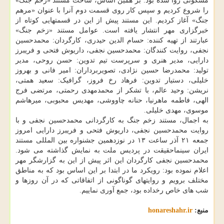
مسکونی روا شده بود. بر همین اساس، ساخت مستند «زخم جنگ»
را شروع کردیم و سپس کار روی قسمت دوم آنرا با عنوان «مرهم
جنگ» آغاز کردیم. این مستند پیش از این در قسمتهایی کوتاه از
خبرگزاری مهر انتشار یافته است. عوامل مستند «زخم جنگ»
عبارتند از تهیه کننده: حسام الدین حیدری، کارگردان: محمدحسین
نجفی، روایت کنندگان: محمدحسین نجفی، داریوش فتحی و فریبرز
دارایی، مدیر هنری و سرپرست تیم تدوین: حسن روحی، مدیر
تولید: محمدرضا حسین نژادی، تصویربرداران: امیر فانی و بهروز
خلیلی، دستیار تدوین: فرهاد رخ فروز، گرافیک: سعید همتی،
نریشن: وحید عالم، با تشکر از محمدمهدی رحمتی، مرتضی فرج
الهی، فاطمه ماهرنیا، حنانه چاووشی، مهدیس محبوبی، میرهاشم
موسوی، مهدی خلیلی.
به اجمال، مستند زخم جنگ به کارگردانی محمدحسین نجفی و با
روایت محمدحسین نجفی، داریوش فتحی و فریبرز دارایی امروز
جمعه ۲۱ آذر ساعت ۱۳ در نوزدهمین جشنواره بین المللی مستند
ایران سینماحقیقت در پردیس ملت به نمایش گذاشته می شود.
محمدحسین نجفی کارگردان این اثر پیش از این به گزارشگر مهر
اعلام نموده بود: رویکرد ما در ابتدا بر این اساس بود که به مناطق
مختلف برویم و روایتهای گوناگونی از اتفاقاتی که در آن روزها و
شب های خاص رخداده بود، جمع آوری نماییم.
منبع:
honareshahr.ir