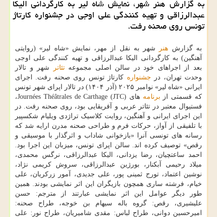
به گزارش هنر شهر، نمایش شاه لیر به کارگردانی الیکا
عبدالرزاقی و تهیه کنندگی علی اوجی در جشنواره کارتاژ
تونس روی صحنه رفت.
به گزارش
هنر
شهر به نقل از مهر، نمایش «شاه لیر» (روایتی
آهنگین) به کارگردانی الیکا عبدالرزاقی و تهیه کنندگی علی اوجی
بعد از اجراهای خود در سالن اصلی مجموعه
تئاتر
شهر و تالار
وحدت تهران، در
جشنواره
کارتاژ تونس روی صحنه رفت. اجرای
ایرانی «شاه لیر» نوامبر ۲۰۲۵ (آذر ۱۴۰۴) در تالار اپرای شهر تونس
که قسمتی از
برنامه
های Journées Théâtrales de Carthage (JTC)،
فستیوال معتبر در تئاتر عربی و آفریقایی بود، روی صحنه رفت. در
این اجرای ایرانی و آهنگین، روایت کلاسیک تراژدی ویلیام شکسپیر
با تلفیقی از آواز، حرکات فرم و طراحی صحنه مدرن ارایه شد که
رسانه های تونسی آنرا «بازخوانی شاداب و اثرگذار با موسیقی و
رقص» توصیف کرده اند. سالن اپرای تونس، میزبان این اجرا بود.
احمد ساعتچیان، رضا یزدانی، الیکا عبدالرزاقی، نرگس محمدی،
میلاد رحیمی آبکنار، بورژین عبدالرزاقی، سروش کریمی نژاد،
نوشین اعتماد، تورج ثمینی پور، علی جدیدی، آمور زرکریان، علی
خیام، فرشته ساری همچون بازیگران این اثر نمایشی بودند. همین
طور دیگر عوامل این اثر نمایشی عبارتند از مترجم: حسن
علیشیری، رقص: گروه باله سیهام بن خوجه، طراح صحنه:
امیرحسین دوانی، طراح لباس: مقدی شامیریان، طراح نور: علی