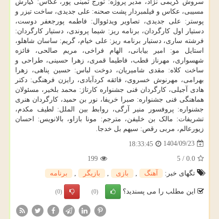
سروش کریمی نژاد، مدیر پروژه: تورج ثمینی پور، عکاس: کیارش
مسیبی، عکاس و فیلمبردار پشت صحنه: علی جدیدی، ساخت تیزر و
پوستر: علی جدیدی، تصاویر ویدئووال: فاطمه پورجعفر دوست،
دستیار اول کارگردان، برنامه ریز: شیما پروندی، دستیار کارگردان:
فرشته ساری، دستیار برنامه ریز: علی خیام، گریم: ساسان شاهلو،
استایل مو: امیر بیابانی، الهام فراخی، مریم صالحی، فائزه
شهسواری، مهرناز قطب، فاطیما قمری، زهرا حسینی، طراحی و
ساخت کلاه: مقدی شامیریان، دوخت لباس: حسین پناهی، زهرا
بهرامی، مهرنوش خسروی، فائقه کردآبادی، رایزن فرهنگی: دکتر
هادی آجیلی، کارگردان فنی جشنواره کارتاژ: محمد بلخیر، مسئولان
هماهنگی فنی جشنواره: صبرا خریفا، نور بن حمید، کارگردان هنری
جشنواره: پروفسور منیر آرگی، روابط بین الملل: لطیف مکدم،
تشریفات: مالک بن خلیفن، مترجم: مونا بازاو، بالانویس: احسان
زیورعالم، مربی رقص: سیهم بل خدجا.
1404/09/23
18:33:45
199
5
/
0.0
تگهای خبر:
آهنگ
,
بازی
,
بازیگر
,
برنامه
این مطلب را می پسندید؟
(0)
(0)