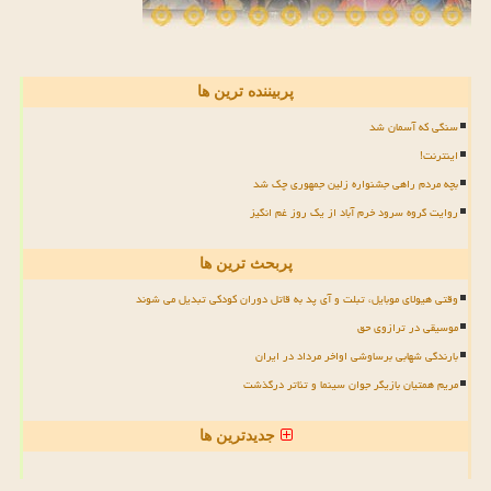
پربیننده ترین ها
سنگی که آسمان شد
اینترنت!
بچه مردم راهی جشنواره زلین جمهوری چک شد
روایت گروه سرود خرم آباد از یک روز غم انگیز
پربحث ترین ها
وقتی هیولای موبایل، تبلت و آی پد به قاتل دوران کودکی تبدیل می شوند
موسیقی در ترازوی حق
بارندگی شهابی برساوشی اواخر مرداد در ایران
مریم همتیان بازیگر جوان سینما و تئاتر درگذشت
جدیدترین ها