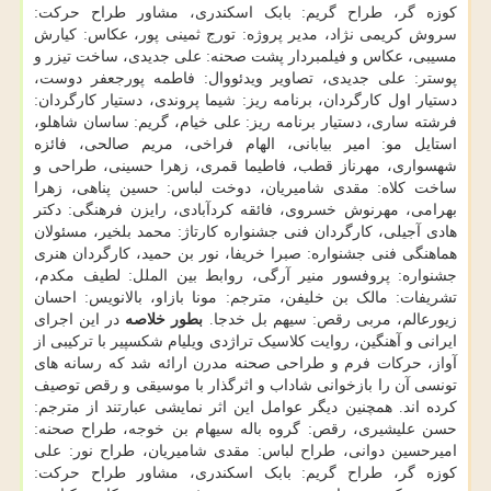
کوزه گر، طراح گریم: بابک اسکندری، مشاور طراح حرکت:
سروش کریمی نژاد، مدیر پروژه: تورج ثمینی پور، عکاس: کیارش
مسیبی، عکاس و فیلمبردار پشت صحنه: علی جدیدی، ساخت تیزر و
پوستر: علی جدیدی، تصاویر ویدئووال: فاطمه پورجعفر دوست،
دستیار اول کارگردان، برنامه ریز: شیما پروندی، دستیار کارگردان:
فرشته ساری، دستیار برنامه ریز: علی خیام، گریم: ساسان شاهلو،
استایل مو: امیر بیابانی، الهام فراخی، مریم صالحی، فائزه
شهسواری، مهرناز قطب، فاطیما قمری، زهرا حسینی، طراحی و
ساخت کلاه: مقدی شامیریان، دوخت لباس: حسین پناهی، زهرا
بهرامی، مهرنوش خسروی، فائقه کردآبادی، رایزن فرهنگی: دکتر
هادی آجیلی، کارگردان فنی جشنواره کارتاژ: محمد بلخیر، مسئولان
هماهنگی فنی جشنواره: صبرا خریفا، نور بن حمید، کارگردان هنری
جشنواره: پروفسور منیر آرگی، روابط بین الملل: لطیف مکدم،
تشریفات: مالک بن خلیفن، مترجم: مونا بازاو، بالانویس: احسان
زیورعالم، مربی رقص: سیهم بل خدجا.
بطور خلاصه
در این اجرای
ایرانی و آهنگین، روایت کلاسیک تراژدی ویلیام شکسپیر با ترکیبی از
آواز، حرکات فرم و طراحی صحنه مدرن ارائه شد که رسانه های
تونسی آن را بازخوانی شاداب و اثرگذار با موسیقی و رقص توصیف
کرده اند. همچنین دیگر عوامل این اثر نمایشی عبارتند از مترجم:
حسن علیشیری، رقص: گروه باله سیهام بن خوجه، طراح صحنه:
امیرحسین دوانی، طراح لباس: مقدی شامیریان، طراح نور: علی
کوزه گر، طراح گریم: بابک اسکندری، مشاور طراح حرکت: