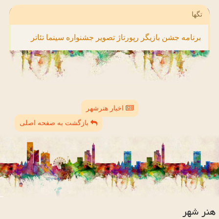
تگها
برنامه
جشن
بازیگر
رپورتاژ
تصویر
جشنواره
سینما
تئاتر
اخبار هنرشهر
بازگشت به صفحه اصلی
هنر شهر