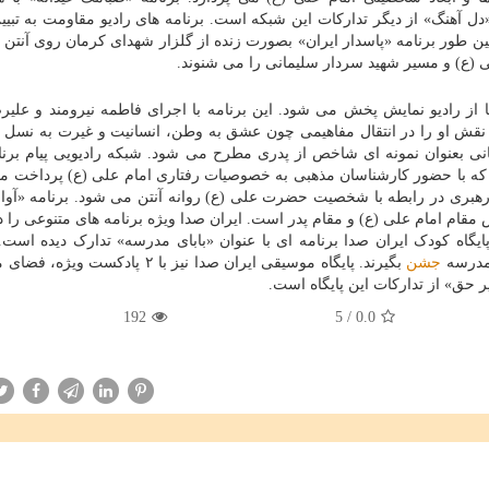
 آهنگ» از دیگر تدارکات این شبکه است. برنامه های رادیو مقاومت به تبیی
ین طور برنامه «پاسدار ایران» بصورت زنده از گلزار شهدای کرمان روی آنتن 
لی (ع) و مسیر شهید سردار سلیمانی را می شنوند.
ا از رادیو نمایش پخش می شود. این برنامه با اجرای فاطمه نیرومند و علیرض
 نقش او را در انتقال مفاهیمی چون عشق به وطن، انسانیت و غیرت به نسل ه
نی بعنوان نمونه ای شاخص از پدری مطرح می شود. شبکه رادیویی پیام برنا
یده که با حضور کارشناسان مذهبی به خصوصیات رفتاری امام علی (ع) پرداخت م
رهبری در رابطه با شخصیت حضرت علی (ع) روانه آنتن می شود. برنامه «آوای
مقام امام علی (ع) و مقام پدر است. ایران صدا ویژه برنامه های متنوعی را در
گاه کودک ایران صدا برنامه ای با عنوان «بابای مدرسه» تدارک دیده است. 
 مدرسه
جشن
بگیرند. پایگاه موسیقی ایران صدا نیز با ۲ پادکست وی
 حق» از تدارکات این پایگاه است.
192
5
/
0.0