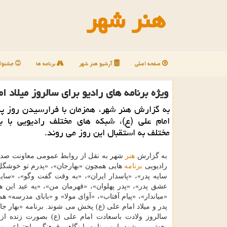
هنر شهر
صفحه اصلی
آرشیو هنر شهر
برنامه ها
جشنوار
ویژه برنامه های رادیو برای سالروز میلاد ام
به گزارش هنر شهر، همزمان با فرارسیدن روز پد
امام علی (ع)، شبکه های مختلف رادیویی با بر
مختلف به استقبال این روز می روند.
به گزارش
هنر
شهر به نقل از روابط عمومی معاونت صدا
رادیویی
برنامه
هایی همچون «بهارجان»، «پدرم تو خوشگل
سایه پدر»، «پاسدار ایران»، «به وقت گفت وگو»، «سایه
عشق پدر»، «پدر پهلوان»، «قهرمان من»، «یه عید این ه
«میاندار»، «پیام آفتاب»، «آوای مولا» و «بابای مدرسه» هم
پدر و میلاد امام علی (ع) پخش می شوند. برنامه «بهار ج
سالروز ولادت باسعادت امام علی (ع) بصورت زنده از ر
پخش می شود. این برنامه با نگاهی فرهنگی، اجتماعی و 