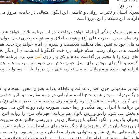
امیر (ع)،
سری ایشان و تأثیرات روانی و عاطفی این الگوی متعالی در جامعه امروز می پ
دارکات این شبکه با این مورد است.
، منش و سبک زندگی آن امام خواهد پرداخت. در این برنامه تلاش خواهد شد با
 پیوند میان سیره حضرت علی (ع) و هویت، اخلاق و مسئولیت پذیری نسل جوان
امه های خود به تبیین ابعاد مختلف شخصیت و سیره آن امام خواهد پرداخت. هم
صیت های مردان رشید اسلام خواهد پرداخت. گفتگو با اندیشمندان از دیگر ب
های ویژه را با محور بزرگداشت مقام والای پدر روی
آنتن
می برد. برنامه ها
زیده و الگوهای موفق برای نسل جوان پخش می شود. این برنامه ها با هدف
نواده تهیه شده و میهمانان به بیان تجربه های خود در رابطه با مسئولیت پذ
اکید بر مفاهیمی چون اقتدار، عدالت و عاطفه پدرانه بعنوان محور انسجام و 
یگاه پدرانه سردار شهید حاج قاسم سلیمانی در جبهه مقاومت و تاثیر شخصیت
می گیرد. برنامه «به عشق پدر» رادیو معارف به شخصیت حضرت علی (ع) و 
 برنامه با اجرای رضا ملایی و رضا حبیبی بصورت زنده روانه آنتن می شود. 
 پخش می شود. رادیو ورزش بانوان هم برنامه «قهرمان من» را روانه آنتن م
عنوان یک پدر و الگو، گفتگو با ورزشکاران پدر و بررسی چالش های مدیری
ان ورزشکاران در کنار فرزندان از دیگر بخش های برنامه است. برنامه «ضرب 
رنامه هایی متنوع، شاد و محتوایی، همراه مخاطبان خود خواهد بود. برنامه «یه 
 ابعاد شخصیتی امام علی (ع) می پردازد. برنامه «صبامک عیدانه» با ه