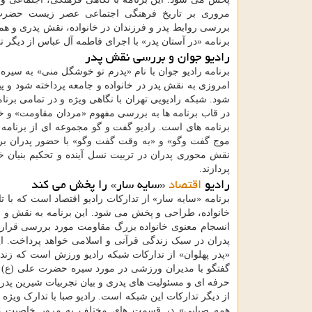
مروری بر تاریخ فرهنگی اجتماعی عصر زیست حضرت 
بررسی روابط پدر و فرزندان در خانواده، نقش پدری و هم
برنامه «در آستان پدر» با اجرای فاطمه آل عباس از دیگر ت
رادیو جوان و بررسی نقش پدر
برنامه رادیو جوان با نام «پدرم تو خوشگل منی» به سیره
امروزی به نقش پدر در خانواده و جامعه پرداخته شود و
شود. شبکه رادیویی تهران با نگاهی ویژه و در تمامی برن
در قاب برنامه ها به بررسی مفهوم «مردان مقاومت» و خا
برنامه های است. رادیو گفت و گو مجموعه ای از برنامه 
موج گفت وگو» و «به وقت گفت وگو» با حضور پدران برگ
نقش محوری پدران در تربیت نسل آینده و تحکیم بنیان خا
پردازند.
رادیو
اقتصاد
«سایه سار» را پخش می کند
برنامه «سایه سار» از تدارکات رادیو اقتصاد است که با ت
خانواده، طراحی و پخش می شود. این برنامه به نقش و جا
انسجام معنوی خانواده بزرگ مقاومت مورد بررسی قرار 
پدران در سبک زندگی قرآنی و اسلامی خواهد پرداخت. این
«پدر پهلوان» از تدارکات شبکه رادیو ورزش است که زنده
گفتگو با مدیران ورزشی در مورد سیره حضرت علی (ع) ب
حرفه ای و مسئولیت های پدری و بیان تجربیات شیرین پدر
از دیگر تدارکات این شبکه است. رادیو صبا با تدارک ویژه ب
همه صبایی» در قسمت های مختلف به مرور خاصیت ها و