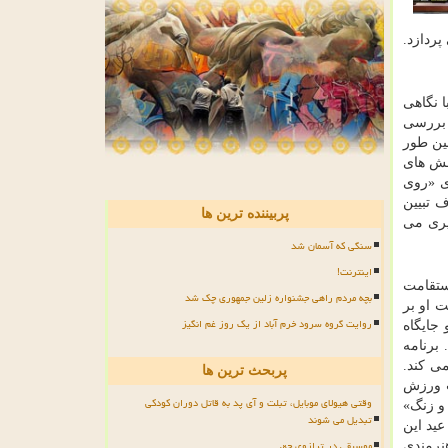
ردازد.
 نگاهی
 بررسی
ین طور
خش های
ی «روی
 تبیین
پربیننده ترین ها
یری می
سنگی که آسمان شد
اینترنت!
استقامت
بچه مردم راهی جشنواره زلین جمهوری چک شد
 او بر
روایت گروه سرود خرم آباد از یک روز غم انگیز
جایگاه
برنامه
ی کند.
پربحث ترین ها
ت ورزش
وقتی هیولای موبایل، تبلت و آی پد به قاتل دوران کودکی
و زنگ»
تبدیل می شوند
عید این
موسیقی در ترازوی حق
نرمندی