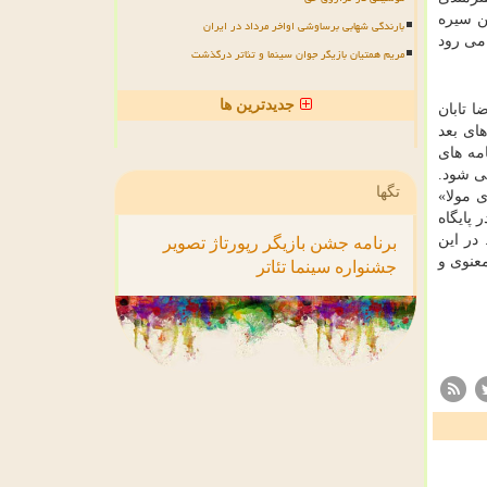
ن سیره
بارندگی شهابی برساوشی اواخر مرداد در ایران
می رود
مریم همتیان بازیگر جوان سینما و تئاتر درگذشت
جدیدترین ها
ا تابان
ای بعد
مه های
ی شود.
تگها
 مولا»
 پایگاه
در این
برنامه
جشن
بازیگر
رپورتاژ
تصویر
ژه، فضای معنوی و
جشنواره
سینما
تئاتر