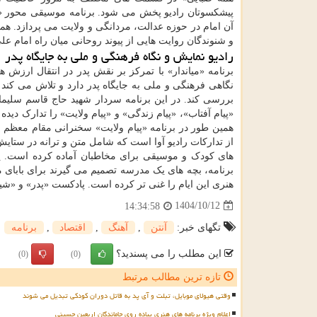
پیشکسوتان رادیو پخش می شود. برنامه موسیقی محور «دل
آن امام در حوزه عدالت، مردانگی و ولایت می پردازد. هم
و شنوندگان روایت هایی از پیوند روحانی میان راه امام ع
رادیو نمایش و نگاه فرهنگی و ملی به جایگاه پدر
برنامه «میاندار» با تمرکز بر نقش پدر در انتقال ارزش ه
نگاهی فرهنگی و ملی به جایگاه پدر دارد و تلاش می کند
بررسی کند. در این برنامه سردار شهید حاج قاسم سلیما
«پیام آفتاب»، «پیام زندگی» و «پیام ولایت» را تدارک د
همین طور در برنامه «پیام ولایت» سخنرانی مقام معظم 
از تدارکات رادیو آوا است که شامل متن و ترانه در ستایش 
های کودک و موسیقی برای مخاطبان آماده کرده است. پای
برنامه، بچه های یک مدرسه تصمیم می گیرند برای بابای
هنری این ایام را غنی تر کرده است. پادکست «پدر» و «شیر
1404/10/12
14:34:58
تگهای خبر:
آنتن
,
آهنگ
,
اقتصاد
,
برنامه
این مطلب را می پسندید؟
(0)
(0)
تازه ترین مطالب مرتبط
وقتی هیولای موبایل، تبلت و آی پد به قاتل دوران کودکی تبدیل می شوند
اعلام ویژه برنامه های هنری پیاده روی جاماندگان اربعین حسینی