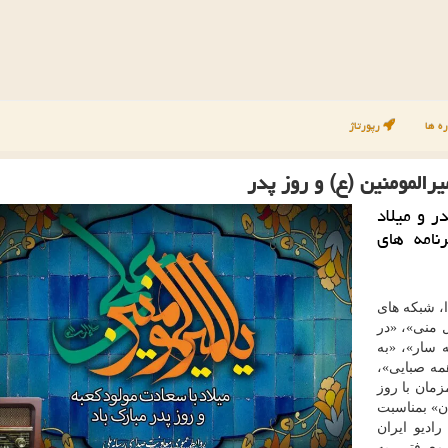
ه ها
رپورتاژ
یرالمومنین (ع) و روز پدر
ر و میلاد
نامه های
، شبکه های
 منی»، «در
 سار»، «به
مه صبایی»،
زمان با روز
ان» بمناسبت
ادیو ایران
معرفتی، به