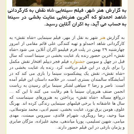
به گزارش هنر شهر، فیلم سینمایی شاه نقش به کارگردانی
شاهد احمدلو که آخرین هنرنمایی عنایت بخشی در سینما
به حساب می آید، به اکران آنلاین رسید.
به گزارش
هنر
شهر به نقل از مهر، فیلم سینمایی «شاه نقش» به
کارگردانی شاهد احمدلو و تهیه کنندگی علی قائم مقامی از امروز
چهارشنبه ۲۹ بهمن در پلت فرم فیلیمو اکران آنلاین می شود.«شاه
نقش» آخرین حضور زنده یاد عنایت بخشی در سینما است که سال
قبل در چهل و سومین
جشنواره
فیلم فجر دیپلم افتخار نقش مکمل
را برای بازی در این فیلم دریافت کرد. زنده یاد عنایت بخشی در
«شاه نقش»، نقش یک پیشکسوت سینما را بازی می کند که در
آسایشگاه سالمندان بستری است. در خلاصه داستان این فیلم آمده
است: ناصر و رضا ۲ سیاهی لشکر سینما برای رسیدن به ریاست
انجمن صنف هنروران سینما با هم رقابت می کنند تا این که …
درواقع مساله «شاه نقش» پرداختن به هنرورهای سینماست که
سال ها عاشقانه با برخی فیلمهای سینمایی زندگی کرده اند. بهرنگ
علوی، هومن برق نورد، عنایت بخشی، نسیم ادبی، محمد متوسلانی،
مینا وحید، رضا رویگری، شهرام قائدی، سیروس میمنت، مهدی
میامی، شهین تسلیمی، پوریا میاندهی، مجید علیزاده، مژگان صابری
و پژمان بازغی در این فیلم حضور دارند.