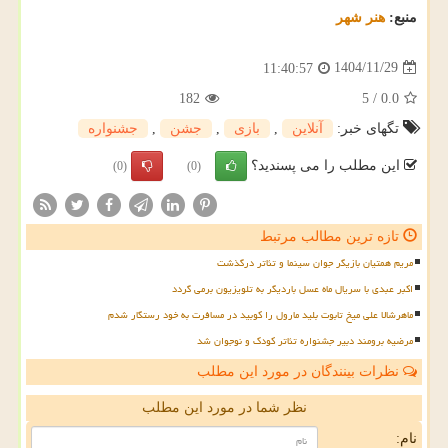
منبع:
هنر شهر
1404/11/29
11:40:57
182
5
/
0.0
تگهای خبر:
آنلاین
,
بازی
,
جشن
,
جشنواره
این مطلب را می پسندید؟
(0)
(0)
تازه ترین مطالب مرتبط
مریم همتیان بازیگر جوان سینما و تئاتر درگذشت
اکبر عبدی با سریال ماه عسل باردیگر به تلویزیون برمی گردد
ماهرشالا علی میخ تابوت بلید مارول را کوبید در مسافرت به خود رستگار شدم
مرضیه برومند دبیر جشنواره تئاتر کودک و نوجوان شد
نظرات بینندگان در مورد این مطلب
نظر شما در مورد این مطلب
نام: