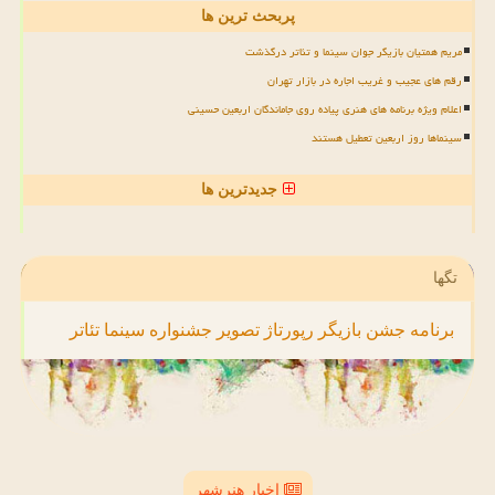
پربحث ترین ها
مریم همتیان بازیگر جوان سینما و تئاتر درگذشت
رقم های عجیب و غریب اجاره در بازار تهران
اعلام ویژه برنامه های هنری پیاده روی جاماندگان اربعین حسینی
سینماها روز اربعین تعطیل هستند
جدیدترین ها
تگها
برنامه
جشن
بازیگر
رپورتاژ
تصویر
جشنواره
سینما
تئاتر
اخبار هنرشهر