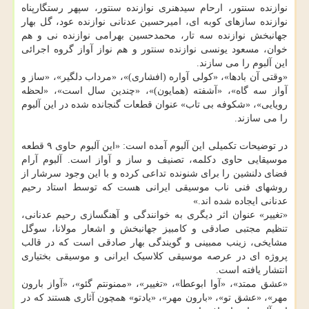
نوازنده سنتور، ارحام سیدهنری نوازنده سنتور، سپهر رستگارپناه
نوازنده سازهای کوبه ای، امیرحسین عدنانی نوازنده عود، گل بهار
جهانبخش نوازنده سه تار، محمدحسین بهرامی نوازنده نی و هم
خوان، مسعود یونسی نوازنده سنتور و هم نواز آواز گروه اجرائی
این آلبوم را می سازند.
«وقتی آن بادها»، «کولی آواره (افشاری)»، «مرداب دلگیر»، «ساز و
آواز سه گاه»، «آشفته (همایون)»، «چندین سال است»، «لحظه
رویایی»، «شکوفه بی تاب» عنوان قطعات گنجانده شده در این آلبوم
را می سازند.
در توضیحات تکمیلی این آلبوم آمده است: «این آلبوم حاوی ۹ قطعه
موسیقایی حاوی دکلمه، تصنیف و ساز و آواز است. آلبوم آرام
فضای دلنشین را برای شنونده تداعی کرده و با این وجود سرشار از
روشهای فنی ناب موسیقی ایرانی هست که توسط استاد رحیم
عدنانی ایجاده شده اند.»
«تغییر» عنوان اثر دیگری به خوانندگی و آهنگسازی رحیم عدنانی،
تنظیم مجتبی صادقی و کامبیز جهانبخش و اشعار مولانا، سوگل
مشایخی، زینب ممبینی و گویندگی بهار صادقی است که در قالب
پروژه ای در عرصه موسیقی کلاسیک ایرانی و موسیقی بختیاری
انتشار یافته است.
«عشق ممتد»، «آوا ابوعطا»، «تغییر»، «ممنونتم گئو»، «آواز بارون
مهر»، «عشق تو»، «بارون مهر»، «یادتو» همچون آثاری هستند که در