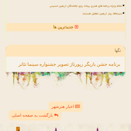
اعلام ویژه برنامه های هنری پیاده روی جاماندگان اربعین حسینی
سینماها روز اربعین تعطیل هستند
جدیدترین ها
تگها
برنامه
جشن
بازیگر
رپورتاژ
تصویر
جشنواره
سینما
تئاتر
اخبار هنرشهر
بازگشت به صفحه اصلی