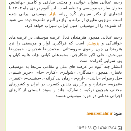
رحیم عدنانی بعنوان خواننده و مجتبی صادقی و کامبیز جهانبخش
بعنوان سازنده موسیقی و تنظیم است. این آلبوم در دی ماه ۱۴۰۴ با
اشعاری از دکتر سیاوش کُرد روانه
بازار
موسیقی ایرانی شده
است. تنوع بی نظیری از ترانه و آواز در آلبوم «غمزه» دیده می شود
که شنونده را از موسیقی اصیل ایرانی سیراب خواهد کر
د.
رحیم عدنانی همچون هنرمندان فعال عرصه موسیقی در عرصه های
خوانندگی و
پژوهش
است که فراگیری آواز و موسیقی را نزد
هنرمندانی چون رضوی سروستانی، محمدرضا شجریان، حمیدرضا
نوربخش، علی اکبر شکارچی، محمدعلی کیانی نژاد، هانیه کیان و
پویا سرایی گذرانده است.
انتشار چند آلبوم در عرصه های ملی و مقامی مرتبط به موسیقی
بختیاری همچون «مندگار»، «شولیز»، «کنار»، «دا»، «حریر شبنم»،
«دل رسوا»، «داینی»، «آرم»، «زمان بی کرانه»، «دینشت»، «تغییر»،
«غمزه»، «چندار» و برگزاری چندین کنسرت در ایران و کشورهای
مختلف همچون ترکیه، دانمارک، هلند و سوئد قسمتی از کارهای
اجرائی عدنانی در حوزه موسیقی هستند.
منبع:
honareshahr.ir
1404/12/04
10:51:58