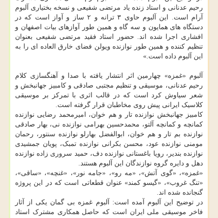
رحیم عدنانی و استاد زنده یاد مرتضی شفیعی و نسخه بختیاری آلبوم
آرام است. این آلبوم حاوی ۳ ترانه و ۲ ساز و آواز است که در
دستگاه های همایون و سه گاه و همین طور آوازهای بیات اصفهان و
افشاری اجرا شده اند. حضور استاد فقید مرتضی شفیعی بعنوان
تنظیم کننده و همین طور نوازنده ویولن فضای خارق العاده ای را به
این آلبوم داده است.»
آلبوم «غمزه» چهارمین اثر انتشار یافته با صدا و آهنگسازی کلام
رحیم عدنانی، موسیقی و تنظیم مجتبی صادقی و کامبیز جهانبخش و
شعر سیاوش کرد است که در قالب اثری با تمرکز بر موسیقی
کلاسیک ایرانی پیش روی مخاطبان قرار گرفته است.
کامبیز جهانبخش نوازنده تار و هم خوان، امیرمحمد رضایی نوازنده
کمانچه و کمانچه آلتو، محمدحسین بهرامی نوازنده نی، بهار صادقی
نوازنده بم تار و هم خوان، ابوالفضل بهارلو نوازنده سنتور، رحمان
مومنی نوازنده عود، محسن بکرانی نوازنده تمبک، پویان جمشیدی
نوازنده بندیر، رویا باغستانی نوازنده دف، حمید سروری زاده نوازنده
دهل و دایره گروه نوازندگان این آلبوم هستند.
«غمزه»، «گوی آتش»، «مه رو»، «جامه نور»، «غنچه»، «ساقی»،
«تنگ غروب»، «گیسو کمند» عنوان قطعاتی است که در این پروژه
گنجانده شده اند.
در توضیح این آلبوم آمده است: آلبوم غمزه بی گمان یکی از آثار
فاخر موسیقی ملی ایران است که حاصل همکاری مشترک استاد