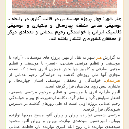
هنر شهر: چهار پروژه موسیقایی در قالب آثاری در رابطه با
موسیقی مقامی منطقه چهارمحال و بختیاری و موسیقی
کلاسیک ایرانی با خوانندگی رحیم عدنانی و تعدادی دیگر
از محققان کشورمان انتشار یافته اند.
به گزارش
هنر
شهر به نقل از مهر، پروژه های موسیقایی «آرام» با
موسیقی و تنظیم مرتضی شفیعی، «تغییر» با موسیقی و تنظیم
مجتبی صادقی و کامبیز جهانبخش همچون آثاری هستند که نسخه
مجازی آنها طی روزهای گذشته به خوانندگی رحیم عدنانی از
هنرمندان
، خوانندگان و محققان موسیقی استان چهارمحال و
بختیاری پیش روی مخاطبان قرار گرفته است.
آلبوم «آرام» اثری با موسیقی و تنظیم مرحوم مرتضی شفیعی،
اشعار سیاوش کُرد و سام کُرد، دکلمه اردشیرصالح پور و خوانندگی
رحیم عدنانی پروژه اولی است که طی روزهای گذشته در دسترس
شنوندگان قرار گرفت.
مرتضی شفیعی نوازنده ویولن و ویولن آلتو، مسیح مردیها نوازنده
ویولن، امیرحسین سیدهندی نوازنده ویولن و ویولن آلتو، محمود
سیدهندی نوازنده تار، روح الله کبیری نوازنده تار، فاطمه عدنانی