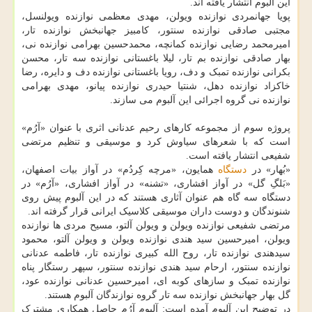
این آلبوم انتشار یافته اند.
پویا جهانمردی نوازنده ویولن، مهدی معظمی نوازنده ویولنسل،
مجتبی صادقی نوازنده سنتور، کامبیز جهانبخش نوازنده تار،
امیرمحمد رضایی نوازنده کمانچه، محمدحسین بهرامی نوازنده نی،
بهار صادقی نوازنده بم تار، لیلا باغستانی نوازنده سه تار، محسن
بکرانی نوازنده تمبک و دف، رویا باغستانی نوازنده دف و دایره، رضا
خاکزاد نوازنده دهل، شنتیا حیدری نوازنده پیانو، مهدی بهرامی
نوازنده نی گروه اجرائی این آلبوم می سازند.
پروژه سوم از مجموعه کارهای رحیم عدنانی اثری با عنوان «آرُم»
است که با شعرهای سیاوش کرد و موسیقی و تنظیم مرتضی
شفیعی انتشار یافته است.
«بُهار» در
دستگاه
همایون، «مرچه کِردُم» در آواز بیات اصفهان،
«بَلگِ گل» در آواز افشاری، «تشنه» در آواز افشاری، «آرُم» در
دستگاه سه گاه هم عنوان آثاری هستند که در این آلبوم پیش روی
شنوندگان و دوست داران موسیقی کلاسیک ایرانی قرار گرفته اند.
مرتضی شفیعی نوازنده ویولن و ویولن آلتو، مسیح مردی ها نوازنده
ویولن، امیرحسین سید هندی نوازنده ویولن و ویولن آلتو، محمود
سیدهندی نوازنده تار، روح الله کبیری نوازنده تار، فاطمه عدنانی
نوازنده سنتور، ارحام سید هندی نوازنده سنتور، سپهر رستگار پناه
نوازنده تمبک و سازهای کوبه ای، امیرحسین عدنانی نوازنده عود،
گل بهار جهانبخش نوازنده سه تار گروه نوازندگان آلبوم هستند.
در توضیح این آلبوم آمده است: آلبوم آرُم حاصل همکاری مشترک