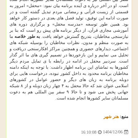
است. او در آخر درباره ی آینده برنامه بیان نمود: «محفل» امروز به
قسمتی از زیست قرآنی و رمضانی مردم تبدیل گشته است و در
صورت ادامه این توفیق، تولید فصل های بعدی در دستور کار خواهد
بود. همین طور توسعه «مدرسه محفل» و برگزاری دوره های
آموزشی مجازی قرآن، از دیگر برنامه های پیش رو است که بنا بر
نیازسنجی مخاطبان، بتدریج گسترش خواهد یافت.
به طور خلاصه
ما
به صورت منظم و مدون، نظرات مخاطبان را بوسیله شبکه های
اجتماعی، دیدارهای حضوری و همچنین مراکز افکارسنجی دریافت و
تحلیل می نماییم و این بازخوردها در تصمیم گیری های ما اثر گذار
است. سردبیر محفل در ادامه در رابطه با ی تمایل مردم دیگر
کشورها به تماشای این برنامه اظهار داشت: با توجه به اینکه دامنه
مخاطبان برنامه محدود به داخل کشور نبوده، درخواست هایی برای
دوبله برنامه به زبان های دیگر و حضور عوامل در کشورهای
اسلامی عنوان شد که حالا محفل به ۴ چهار زبان دوبله و از ۸ شبکه
جهانی پخش می شود و تا حالا ۹ سفر بین المللی هم به دعوت
مسلمانان سایر کشورها انجام شده است.
منبع:
هنر شهر
1404/12/06
16:10:08