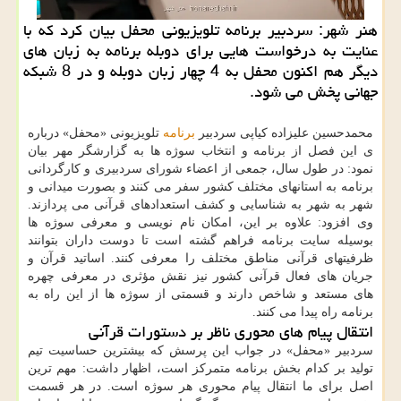
هنر شهر: سردبیر برنامه تلویزیونی محفل بیان کرد که با
عنایت به درخواست هایی برای دوبله برنامه به زبان های
دیگر هم اکنون محفل به 4 چهار زبان دوبله و در 8 شبکه
جهانی پخش می شود.
محمدحسین علیزاده کیاپی سردبیر
برنامه
تلویزیونی «محفل» درباره
ی این فصل از برنامه و انتخاب سوژه ها به گزارشگر مهر بیان
نمود: در طول سال، جمعی از اعضاء شورای سردبیری و کارگردانی
برنامه به استانهای مختلف کشور سفر می کنند و بصورت میدانی و
شهر به شهر به شناسایی و کشف استعدادهای قرآنی می پردازند.
وی افزود: علاوه بر این، امکان نام نویسی و معرفی سوژه ها
بوسیله سایت برنامه فراهم گشته است تا دوست داران بتوانند
ظرفیتهای قرآنی مناطق مختلف را معرفی کنند. اساتید قرآن و
جریان های فعال قرآنی کشور نیز نقش مؤثری در معرفی چهره
های مستعد و شاخص دارند و قسمتی از سوژه ها از این راه به
برنامه راه پیدا می کنند.
انتقال پیام های محوری ناظر بر دستورات قرآنی
سردبیر «محفل» در جواب این پرسش که بیشترین حساسیت تیم
تولید بر کدام بخش برنامه متمرکز است، اظهار داشت: مهم ترین
اصل برای ما انتقال پیام محوری هر سوژه است. در هر قسمت