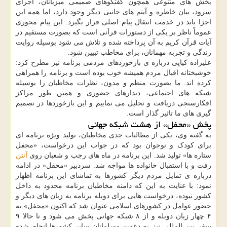
بخش های متنوعی همچون گفتگوهای صمیمی میزبانان، اجرای
سرود، بیان خاطره و آیتم های جانبی دیگر وجود دارد، اما همه این
اجزا باید در خدمت انتقال پیام اصلی قرار بگیرد. این پیام محوری
عموماً ناظر بر یکی از دستورات قرآنی است که بصورت مستقیم در
آیات قرآن کریم به آن پرداخته شده و تلاش می شود بوسیله روایت
زندگی و تجربه مهمانان، برای مخاطب تبیین شود.
علیزاده کیاپی درباره ی بازخوردهای مردمی برنامه نیز مطرح کرد:
خوشبختانه اقبال مردم همیشه خوب بوده است و برنامه را همراهی
کرده اند. ما بصورت منظم و مدون، نظرات مخاطبان را بوسیله
شبکه های اجتماعی، دیدارهای حضوری و همین طور مراکز
افکارسنجی دریافت و تحلیل می نماییم و این بازخوردها در تصمیم
گیری های ما تاثیر گذار است.
پخش «محفل» از هشت شبکه جهانی
به گفته وی، یکی از مطالبات جدی مخاطبان، تولید ویژه برنامه ای
برای کودک و نوجوان بود که در جواب این درخواست، «محفل
ستاره ها» تولید شد. این برنامه در ماه های رجب و شعبان روی
آنتن
رفت و با استقبال خانواده ها مواجه شد. سردبیر «محفل» در ادامه
درباره ی تمایل مردم دیگر کشورها به تماشای این برنامه اظهار
نمود: با عنایت به این که دامنه مخاطبان برنامه محدود به داخل
کشور نبوده، درخواست هایی برای دوبله برنامه به زبان های دیگر و
حضور عوامل در کشورهای اسلامی عنوان شد که اکنون «محفل» به
۴ چهار زبان دوبله و از ۸ شبکه جهانی پخش می شود و تا حالا ۹
سفر بین المللی نیز به دعوت مسلمانان سایر کشورها انجام شده