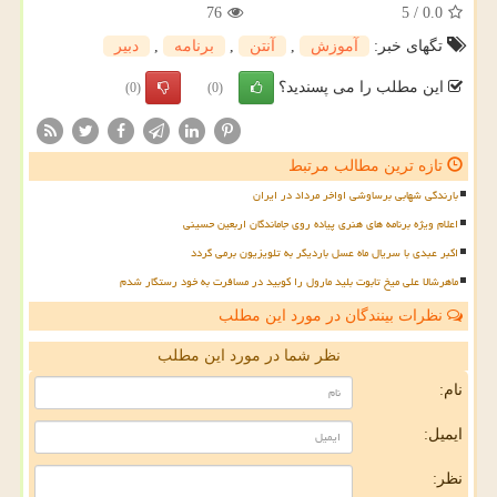
76
5
/
0.0
تگهای خبر:
آموزش
,
آنتن
,
برنامه
,
دبیر
این مطلب را می پسندید؟
(0)
(0)
تازه ترین مطالب مرتبط
بارندگی شهابی برساوشی اواخر مرداد در ایران
اعلام ویژه برنامه های هنری پیاده روی جاماندگان اربعین حسینی
اکبر عبدی با سریال ماه عسل باردیگر به تلویزیون برمی گردد
ماهرشالا علی میخ تابوت بلید مارول را کوبید در مسافرت به خود رستگار شدم
نظرات بینندگان در مورد این مطلب
نظر شما در مورد این مطلب
نام:
ایمیل:
نظر: