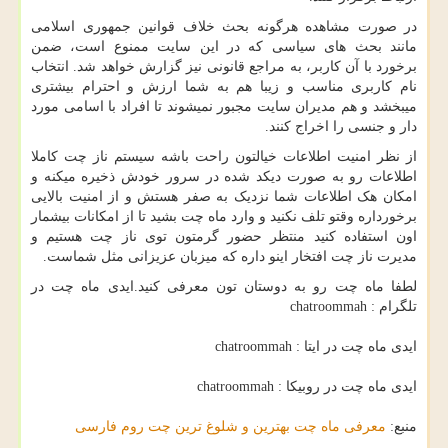
در صورت مشاهده هرگونه بحث خلاف قوانین جمهوری اسلامی
مانند بحث های سیاسی که در این سایت ممنوع است، ضمن
برخورد با آن کاربر، به مراجع قانونی نیز گزارش خواهد شد. انتخاب
نام کاربری مناسب و زیبا هم به شما ارزش و احترام بیشتری
میبخشد و هم مدیران سایت مجبور نمیشوند تا افراد با اسامی مورد
دار و جنسی را اخراج کنند.
از نظر امنیت اطلاعات خیالتون راحت باشه سیستم ناز چت کاملا
اطلاعات رو به صورت دیکد شده در سرور خودش ذخیره میکنه و
امکان هک اطلاعات شما نزدیک به صفر هستش و از امنیت بالایی
برخورداره وقتو تلف نکنید و وارد ماه چت بشید تا از امکانات بیشمار
اون استفاده کنید منتظر حضور گرمتون توی ناز چت هستیم و
مدیرت ناز چت افتخار اینو داره که میزبان عزیزانی مثل شماست.
لطفا ماه چت رو به دوستان تون معرفی کنید.ایدی ماه چت در
تلگرام : chatroommah
ایدی ماه چت در ایتا : chatroommah
ایدی ماه چت در روبیکا : chatroommah
منبع:
معرفی ماه چت بهترین و شلوغ ترین چت روم فارسی