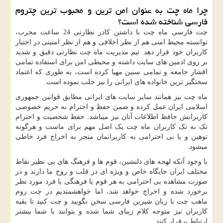
چرا ماه چت به عنوان امن ترین و محبوب ترین چتروم
فارسی شناخته شده است؟
چت فارسی ماه چت با داشتن کادر نظارتی
24
ساعت مجرب،
توانسته محیط امنی هم از نظر اخلاقی و هم از نظر امنیتی در اختیار
کاربران خود قرار دهد. تیم مدیریت ماه چت نظارتی دقیق و شدید
بر روی ادمین های سایت داشته و محیطی امن برای استفاده تمامی
اقشار جامعه و تمامی سنین مهیا کرده است، به طوری که اعتماد
سختگیر ترین خانواده های ایرانی را نیز جلب نموده است.
ماه چت نیز همانند سایر سایت های ایرانی مطابق قوانین جمهوری
اسلامی ایران عمل کرده و ضمن حفظ و احترام به حریم خصوصی
کاربرانش حافظ اطلاعات آنان نیز میباشد. حفظ شخصیت و احترام
تک به تک کاربران ماه چت یک اصل مهم برای ماست و هرگونه
توهین و یا بی احترامی به کاربرانمان منجر به اخراج فرد خاطی
میشود.
با وجود آنکه لهجه های دلنشین، قوم ها و فرهنگ های بی نظیر نقاط
مختلف ایران جایگاه خاص و ویژه ای در قلب و روح ما دارند و در
صورت مشاهده بی احترامی به هر قوم یا فرهنگی با فرد مورد نظر
برخورد شده و اخراج خواهد شد، اما خواهشمندیم در چت روم
ماهب چت با زبان شیرین فارسی سخن بگویید و چت کنید تا بقیه
کاربران نیز متوجه کلام زیبای شما شده و بتوانند با شما بیشتر
ارتباط برقرار کنند.