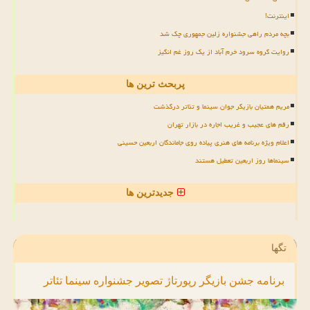
اینترنت!
بچه مردم راهی جشنواره زلین جمهوری چک شد
روایت گروه سرود خرم آباد از یک روز غم انگیز
پربحث ترین ها
مریم همتیان بازیگر جوان سینما و تئاتر درگذشت
رقم های عجیب و غریب اجاره در بازار تهران
اعلام ویژه برنامه های هنری پیاده روی جاماندگان اربعین حسینی
سینماها روز اربعین تعطیل هستند
جدیدترین ها
تگها
برنامه
جشن
بازیگر
رپورتاژ
تصویر
جشنواره
سینما
تئاتر