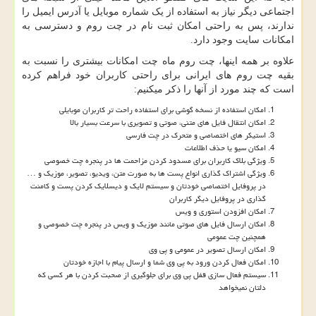
اجتماعی دیگر نیاز به استفاده از یک شماره موبایل یا آدرس ایمیل را
ندارند، پس به راحتی امکان ثبت نام در چت روم و دسترسی به
امکانات سایت وجود دارد.
علاوه بر همه اینها، چت روم ماه چت امکانات بیشتری را نسبت به
بقیه چت روم های ایرانی برای راحتی کاربران خود فراهم کرده
است که چند مورد از آنها را ذکر میکنیم:
امکان استفاده از نسخه گوشی برای استفاده راحت تر کاربران موبایلی
امکان انتقال فایل های متنی، صوتی و تصویری با سرعت بسیار بالا
استیکر های اختصاصی و متحرک در چت فارسی
امکان سیو یا حذف اطلاعات
ویژگی بلاک کاربران برای مسدود کردن مزاحمت ها در پنجره چت خصوصی
ویژگی اشتراک گذاری انواع پست ها به صورت متن، ویدیو، تصویر، موزیک و …
در پروفایل اختصاصی خودتان و سیستم لایک و دیسلایک کردن پست و کامنت
گذاری در پروفایل دیگر کاربران
امکان افزودن استوری و ویس
امکان ارسال فایل های صوتی مانند موزیک و ویس در پنجره چت خصوصی و
همچنین چت عمومی
امکان ارسال تصویر در عمومی و پی وی
امکان فعال کردن ورود به پی وی شما و ارسال پیام با اجازه خودتان
سیستم فعال سازی قفل پی وی برای جلوگیری از صحبت کردن با هر کسی که
دلتان نمیخواهد