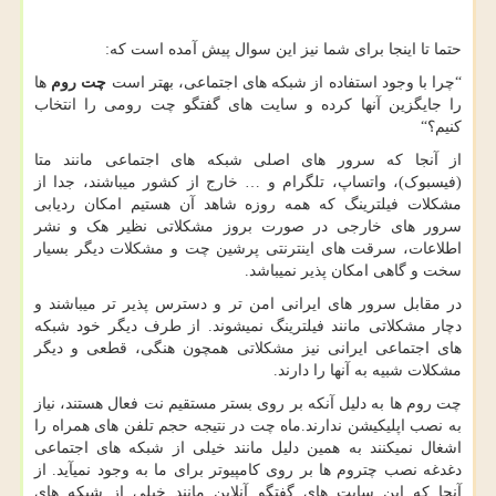
حتما تا اینجا برای شما نیز این سوال پیش آمده است که:
“
چرا با وجود استفاده از شبکه های اجتماعی، بهتر است
چت روم
ها
را جایگزین آنها کرده و سایت های گفتگو چت رومی را انتخاب
کنیم؟
“
از آنجا که سرور های اصلی شبکه های اجتماعی مانند متا
(فیسبوک)، واتساپ، تلگرام و … خارج از کشور میباشند، جدا از
مشکلات فیلترینگ که همه روزه شاهد آن هستیم امکان ردیابی
سرور های خارجی در صورت بروز مشکلاتی نظیر هک و نشر
اطلاعات، سرقت های اینترنتی پرشین چت و مشکلات دیگر بسیار
سخت و گاهی امکان پذیر نمیباشد.
در مقابل سرور های ایرانی امن تر و دسترس پذیر تر میباشند و
دچار مشکلاتی مانند فیلترینگ نمیشوند. از طرف دیگر خود شبکه
های اجتماعی ایرانی نیز مشکلاتی همچون هنگی، قطعی و دیگر
مشکلات شبیه به آنها را دارند.
چت روم ها به دلیل آنکه بر روی بستر مستقیم نت فعال هستند، نیاز
به نصب اپلیکیشن ندارند.ماه چت در نتیجه حجم تلفن های همراه را
اشغال نمیکنند به همین دلیل مانند خیلی از شبکه های اجتماعی
دغدغه نصب چتروم ها بر روی کامپیوتر برای ما به وجود نمیآید. از
آنجا که این سایت های گفتگو آنلاین مانند خیلی از شبکه های