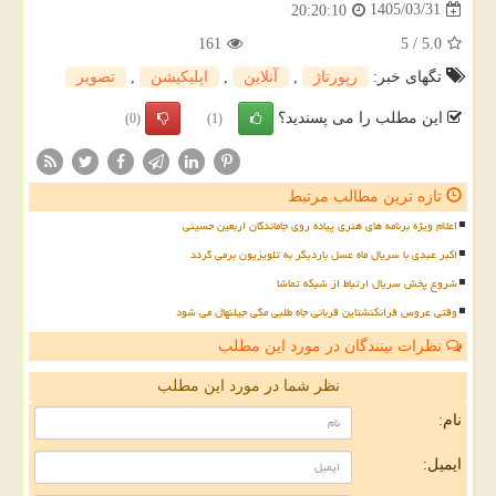
1405/03/31
20:20:10
161
5
/
5.0
تگهای خبر:
رپورتاژ
,
آنلاین
,
اپلیكیشن
,
تصویر
این مطلب را می پسندید؟
(0)
(1)
تازه ترین مطالب مرتبط
اعلام ویژه برنامه های هنری پیاده روی جاماندگان اربعین حسینی
اکبر عبدی با سریال ماه عسل باردیگر به تلویزیون برمی گردد
شروع پخش سریال ارتباط از شبکه تماشا
وقتی عروس فرانکنشتاین قربانی جاه طلبی مگی جیلنهال می شود
نظرات بینندگان در مورد این مطلب
نظر شما در مورد این مطلب
نام:
ایمیل: