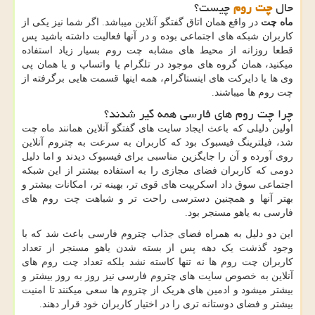
حال
چت روم
چیست؟
ماه چت
در واقع همان اتاق گفتگو آنلاین میباشد. اگر شما نیز یکی از
کاربران شبکه های اجتماعی بوده و در آنها فعالیت داشته باشید پس
قطعا روزانه از محیط های مشابه چت روم بسیار زیاد استفاده
میکنید، همان گروه های موجود در تلگرام یا واتساپ و یا همان پی
وی ها یا دایرکت های اینستاگرام، همه اینها قسمت هایی برگرفته از
چت روم ها میباشند.
چرا چت روم های فارسی همه گیر شدند؟
اولین دلیلی که باعث ایجاد سایت های گفتگو آنلاین همانند ماه چت
شد، فیلترینگ فیسبوک بود که کاربران به سرعت به چتروم آنلاین
روی آورده و آن را جایگزین مناسبی برای فیسبوک دیدند و اما دلیل
دومی که کاربران فضای مجازی را به استفاده بیشتر از این شبکه
اجتماعی سوق داد اسکریپت های قوی تر، بهینه تر، امکانات بیشتر و
بهتر آنها و همچنین دسترسی راحت تر و شباهت چت روم های
فارسی به یاهو مسنجر بود.
این دو دلیل به همراه فضای جذاب چتروم فارسی باعث شد که با
وجود گذشت یک دهه پس از بسته شدن یاهو مسنجر از تعداد
کاربران چت روم ها نه تنها کاسته نشد بلکه تعداد چت روم های
آنلاین به خصوص سایت های چتروم فارسی نیز روز به روز بیشتر و
بیشتر میشود و ادمین های هریک از چتروم ها سعی میکنند تا امنیت
بیشتر و فضای دوستانه تری را در اختیار کاربران خود قرار دهند.