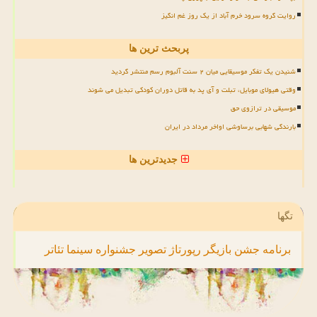
روایت گروه سرود خرم آباد از یک روز غم انگیز
پربحث ترین ها
شنیدن یک تفکر موسیقایی میان ۲ سنت آلبوم رسم منتشر گردید
وقتی هیولای موبایل، تبلت و آی پد به قاتل دوران کودکی تبدیل می شوند
موسیقی در ترازوی حق
بارندگی شهابی برساوشی اواخر مرداد در ایران
جدیدترین ها
تگها
برنامه
جشن
بازیگر
رپورتاژ
تصویر
جشنواره
سینما
تئاتر