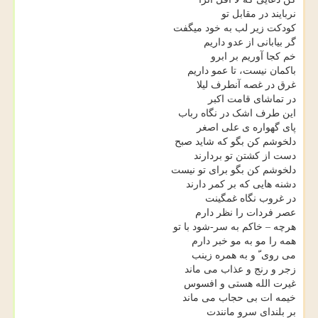
نربایند در مقابل تو
کودکت زیر لب به خود میگفت
گر بیابانی از عدو داریم
خم کجا آوریم بر ابرو
باکمان نیست، تا عمو داریم
غرق در غصه آنطرف لیلا
در تماشای قامت اکبر
این طرف اشک در نگاه رباب
پای گهواره ی علی اصغر
دلخوشم کن بگو که شاید صبح
دست از کشتن تو بردارند
دلخوشم کن بگو برای تو نیست
دشنه هایی که بر کمر دارند
در غروب نگاه غمگینت
عصر فردات را نظر دارم
هرچه – خاکم به سر-شود با تو
همه را مو به مو خبر دارم
می روی ّ و به همره زینب
زجر و رنج و عذاب می ماند
غیرت الله هستی و افسوس
خیمه ات بی حجاب می ماند
بر بلندای سرو مانندت