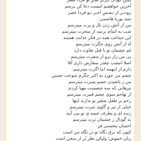
آخرین خواهشم اینست دعا کن برسم
زودتـر از نـفـسِ آخـر تـو فردا عصر
سید پوریا هاشمی:
من از آتش زدن بال و پرت میترسم
شب به اتمام برسد از سحرت میترسم
این جماعت همه در فکر عذابت هستند
آه از آتش روی جگرت میترسم
غم چشمان تو با قبل تفاوت دارد
بی من زار نرو از سفرت میترسم
اصلا امشب چقدر سفارش داری آقا
دارم از اینهمه اما اگرت میترسم
چشم من خورد به اکبر جگرم سوخت حسین
من ز پاشیدن جسم پسرت میترسم
تیرهایی که سه شعبست مهیا کردند
از تهاجم سوی چشم قمرت میترسم
رحم بر طفل صغیر تو ندارند اینها
خیلی از تیر و گلوی ثمرت میترسم
زنده ای و بطرف خیمه ی تو می آیند
ته گودال ز چشمان ترت میترسم
احسان محسنی فر:
کنون که برق نگاه تو در نگاه من است
زبان خموش؛ ولیکن نظر پُر از سخن است