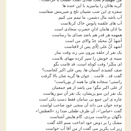
گریه هاتان را بیامیزید با این خنده ها
سفره ی این شب نشینان تلخ و شیرینش شفاست
آب باشد مال دشمن، ما تیمم می کنیم
آب های علقمه پابوسِ خاک کربلاست
ما اذان هامان اذانِ حضرتِ سجادی است
همهمه هر قدر هم باشد صدای ما رساست
أشهدُ أنَّ محمّد جدّ والای من است
أشهد أنَّ علی إلّای پس از لافتاست
یک نفر از حلقه بیرون می زند وقت نماز
سینه ی خویش را سپر کرده مهیای بلاست
ای مکبّر! وقت کوتاه است، قد قامت بگو
صف کشیدند آسمان ها، پس علی اکبر کجاست؟
گفت قد... قامت... جوان ها گریه شان بالا گرفت
راستی! سجاده های ما همه از بوریاست!
از علی اکبر مگو! می پاشد از هم جمعمان
یک نفر این سو پریشان، یک نفر آن سو رهاست
چاره ی این جمع بی سامان فقط دستِ یکی است
نوحه خوان می داند آن منجی خودِ صاحب لواست
گفت «عباس!»، آن طرف طفلی صدا زد «العطش!»
ناگهان برخاست مردی، گام هایش آشناست
مشک را بر دوش خود انداخت بسم الله گفت
زیر لب یکریز می گفت از من آقا آب خواست