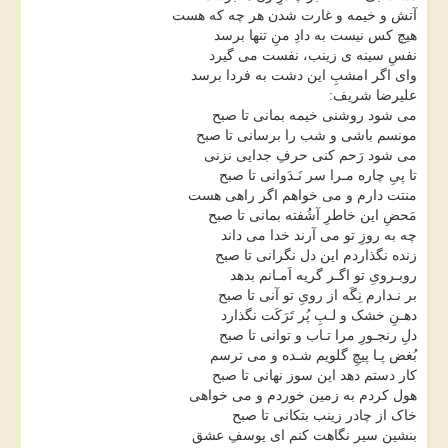
آتش و خیمه و غارت شدن هر چه که هست
هیچ کس نیست به دادِ منِ تنها برسد
نفسِ سینه ی زینب، نفست می گیرد
وای اگر امشبِ این دشت به فردا برسد
علیرضا شریف:
می شود روشنی خیمه بمانی تا صبح
مونسم باشی و شب را برسانی تا صبح
می شود رَحم کنی حرفِ جدایی نزنی
تا پیِ چاره مـرا سر نَـدَوانی تا صبح
منتت دارم و می خواهم اگر راهی هست
مَحضِ این خاطرِ آشُفته بمانی تا صبح
چه به روزِ تو می آرند خدا می داند
زنده نگذاردم این دل نگرانی تا صبح
روبـرویِ تو اگـر گریه اَمـانم بدهد
بر نـدارم نِگَه از رویِ تو آنی تا صبح
دهـنِ خشک و لـبِ پُر تَرَکَت نگذارد
دلِ رنجـورِ مرا تـاب و توانی تا صبح
بُغض پـا پیچِ گلویم شـده و می ترسم
کار دستم دهد این سوز نهانی تا صبح
هول کردم به زمین خوردم و می خواهی
خاک از چادر زینب بتکانی تا صبح
بنشین سیر نگاهت کنم ای یوسفِ عشق