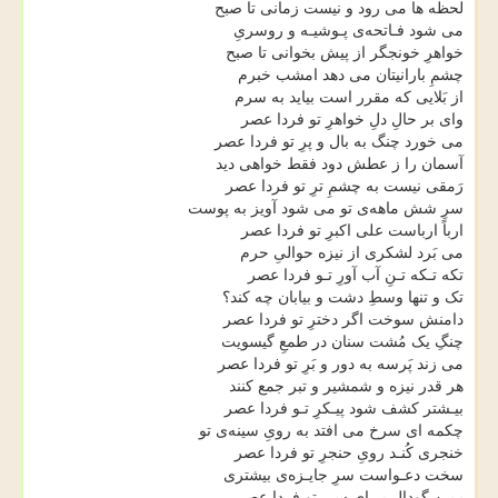
لحظه ها می رود و نیست زمانی تا صبح
می شود فـاتحه‌ی پـوشیـه و روسریِ
خواهرِ خونجگر از پیش بخوانی تا صبح
چشمِ بارانیتان می دهد امشب خبرم
از بَلایی که مقرر است بیاید به سرم
وای بر حالِ دلِ خواهرِ تو فردا عصر
می خورد چنگ به بال و پرِ تو فردا عصر
آسمان را ز عطش دود فقط خواهی دید
رَمقی نیست به چشمِ ترِ تو فردا عصر
سرِ شش ماهه‌ی تو می شود آویز به پوست
ارباً ارباست علی اکبرِ تو فردا عصر
می بَرد لشکری از نیزه حوالیِ حرم
تکه تـکه تـنِ آب آورِ تـو فردا عصر
تک و تنها وسطِ دشت و بیابان چه کند؟
دامنش سوخت اگر دخترِ تو فردا عصر
چنگِ یک مُشت سنان در طمعِ گیسویت
می زند پَرسه به دور و بَرِ تو فردا عصر
هر قدر نیزه و شمشیر و تبر جمع کنند
بیـشتر کشف شود پیـکرِ تـو فردا عصر
چکمه ای سرخ می افتد به رویِ سینه‌ی تو
خنجری کُنـد رویِ حنجرِ تو فردا عصر
سخت دعـواست سرِ جایـزه‌ی بیشتری
بـیـنِ گودال بـرایِ سـرِ تو فردا عصر