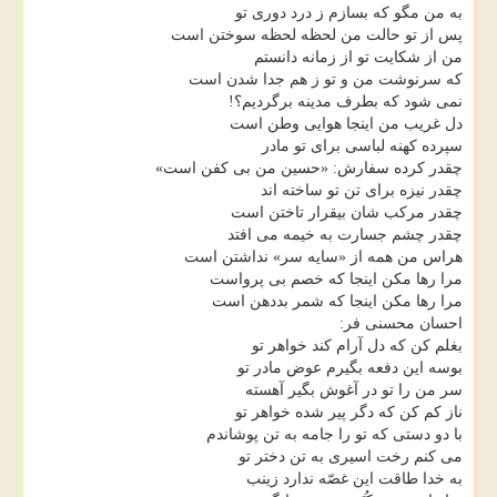
به من مگو که بسازم ز درد دوری تو
پس از تو حالت من لحظه لحظه سوختن است
من از شکایت تو از زمانه دانستم
که سرنوشت من و تو ز هم جدا شدن است
نمی شود که بطرف مدینه برگردیم؟!
دل غریب من اینجا هوایی وطن است
سپرده کهنه لباسی برای تو مادر
چقدر کرده سفارش: «حسین من بی کفن است»
چقدر نیزه برای تن تو ساخته اند
چقدر مرکب شان بیقرار تاختن است
چقدر چشم جسارت به خیمه می افتد
هراس من همه از «سایه سر» نداشتن است
مرا رها مکن اینجا که خصم بی پرواست
مرا رها مکن اینجا که شمر بددهن است
احسان محسنی فر:
بغلم کن که دل آرام کند خواهر تو
بوسه این دفعه بگیرم عوض مادر تو
سر من را تو در آغوش بگیر آهسته
ناز کم کن که دگر پیر شده خواهر تو
با دو دستی که تو را جامه به تن پوشاندم
می کنم رخت اسیری به تن دختر تو
به خدا طاقت این غصّه ندارد زینب