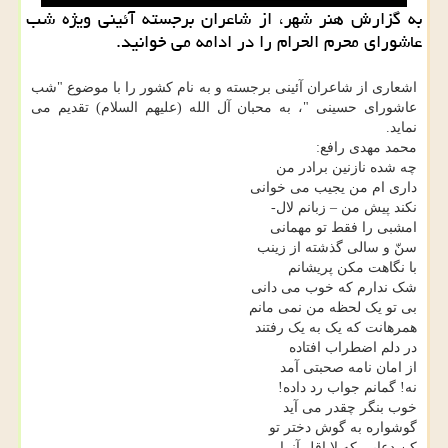
به گزارش هنر شهر، از شاعران برجسته آئینی ویژه شب
عاشورای محرم الحرام را در ادامه می خوانید.
اشعاری از شاعران آئینی برجسته و به نام کشور را با موضوع "شب
عاشورای حسینی "، به محبان آل الله (علیهم السلام) تقدیم می
نماید.
محمد مهدی رافع:
چه شده نازنین برادر من
داری ام من یجیب می خوانی
نکند پیش من – زبانم لال-
امشبی را فقط تو مهمانی
سنّ و سالی گذشته از زینب
با نگاهت مکن پریشانم
شک ندارم که خوب می دانی
بی تو یک لحظه من نمی مانم
همرهانت که یک به یک رفتند
در دلم اضطراب افتاده
از امان نامه صحبتی آمد
نه! گمانم جواب رد داده!
خوب بنگر چقدر می آید
گوشواره به گوش دختر تو
کن دعایی که لا اقل آنرا