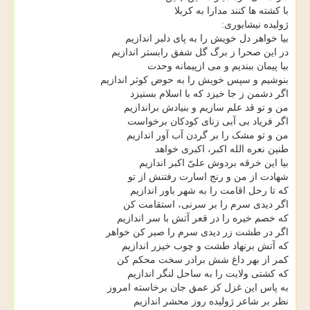
با کشته ها کنند مدارا به کربلا
ژولیده نیشابوری:
بیا خواهر دل خویش را به پای دلبر اندازیم
در این صحرا ز برگ گل شفق رابستر اندازیم
بیا پیمان ببندیم و می ازپیمانه وحدت
بنوشیم و سپس خویش را به حوض کوثر اندازیم
اگر دشمن ز جا خیزد که با اسلام بستیزد
من و تو قد علم سازیم و بنیادش براندازیم
اگر فریاد بی آبی زنای کودکان برخواست
من و تو مشک را بر گردن آب آور اندازیم
طنین نعره الله اکبر، اکبری خواهد
بیا این خرقه بردوش علیّ اکبر اندازیم
شهادت از من و رنج اسارت رفتنش از تو
که تا رحل اقامت را به شهر باور اندازیم
اگر دیدی سرم را بر سرنی، استقامت کن
که خصم خیره را در قعر آتش با سر اندازیم
اگر در طشت زر دیدی سرم را صبر کن خواهر
که آتش برنهاد طشت و چوب خیزر اندازیم
کمر از بهر داغ شش برادر سخت محکم کن
که کشتی ولایت را به ساحل لنگر اندازیم
به پاس این غزل کز عمق جان برخاسته امروز
نظر بر شاعر ژولیده روز محشر اندازیم