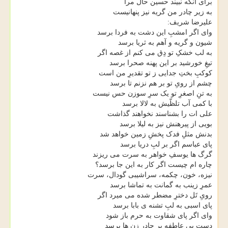
برای آنکه نبیند حسین حال مرا
به زیر چادر من گریه نیز پنهانیست
علیرضا شریف:
وای اگر امشبِ این دشت به فردا برسد
شیون و گریه و آهم به ثریا برسد
به لب خشکِ تو دِق می کنم از غصه اگر
تیغِ خورشید بر این پهنه صحرا برسد
کوکبِ بختِ جدایی ز تو تقدیرِ من است
چشم از رویِ تو بر هم نزنم تا برسد
به تنِ اصغرِ تو یک سرِ سوزن حس نیست
با کمی آب تلظّیش به لالا برسد
علی ات را بشناسند نخواهند گذاشت
بویی از پیرهنش نیز به لیلا برسد
بدنش مثلِ فدک پخشِ زمین خواهد شد
پای عباسم اگر بر لبِ دریا برسد
گرگ ها یوسفِ خواهر به سرت می ریزند
چاره ام چیست اگر کار به این جا برسد؟
نیزه، خون، چکمه، سراشیبی گودال، سرت
عمرِ زینب به گمانت به تماشا برسد
رویِ تَل دخترِ مضطر شده می میرد اگر
پای اسبی به لبِ تشنه ی بابا برسد
وای اگر پای شقاوت به حرم باز شود
دست بی عاطفه بر چادرِ زن ها برسد