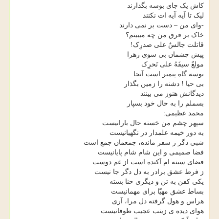
کاش یک جای بوسه بگذارند
لیک تا آیه آیه ات نکنند
-وای من – دست بر نمی دارند
خاک بر فرق من چه میبینم؟
قاتلت جالسٌ علی صدرِک!
پیش چشمان بی سوی زهرا
مولعٌ سیفَهُ علی نَحرِک
بوسه گاه پیمبر است آنجا
بی حیا ! دشنه را زمین بگذار
دیدگانش هنوز می بینند
بسملم را به حال خود بسپار
محمد عظیمی:
سپهر چشم من خسته حال بارانیست
به دور خیمه علمدار در نگهبانیست
شبی دگر ز سفر مانده، جمعمان جمع است
فضا صمیمی و این شام شام پایانیست
فضای سینه ام آکنده است از غم دوست
ز فرط عشق برادر به دل دگر جا نیست
یکی کفن به تن و دیگری حنا بسته
بساط عشق مهیّا برای مهمانیست
هراس و هول گرفته دل مرا، آری
هوای دیده ی زینب عجیب طوفانیست