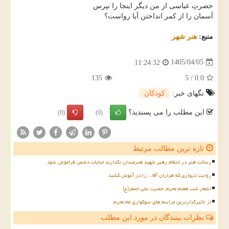
حضرتِ عباسی از من دیگر اینجا را نپرس
آسمان را از کمر انداختن آیا رواست؟
منبع:
هنر شهر
1405/04/05
11:24:32
135
5
/
0.0
تگهای خبر:
كودكان
این مطلب را می پسندید؟
(0)
(0)
تازه ترین مطالب مرتبط
رسالت هنر در انتقام رهبر شهید هنرمندان نگذارند جنایات دشمن فراموش شود
روایت دیواری که هزاران آقا... را در آغوش کشید
اشعار شب هفتم محرم، حضرت علی اصغر(ع)
از تاثیرگذارترین مراسم های سوگواری ماه محرم
نظرات بینندگان در مورد این مطلب