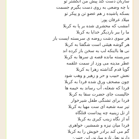
ساربان دست کُنَد پیش من انگشتر تو
با چه وضعی به روی دست بگیرم جسمت
بسکه پاشیده ز هم عضوِ تن و پیکر تو
میلاد عرفان پور:
امشب که محشری شده بر پا به کربلا
ما را ببر باردیگر خدایا به کربلا
هر سوی دشت روضه ی سربسته ایست باز
هر گوشه هیئتی است شگفتا به کربلا
نی ها بااینکه لب به سخن باز کرده اند
سربسته مانده قصه ی سرها به کربلا
عطر مدینه می وزد از سمت علقمه
گویا قدم گذاشته زهرا به کربلا
نعش حبیب و حر و زهیر و وهب شود
چون مصحف ورق شده فردا به کربلا
فردا که شعله، آب رساند به خیمه ها
خالیست جای حضرت سقا به کربلا
فردا برای تشنگی طفل شیرخوار
تیر سه شعبه ای ست مهیا به کربلا
از تل زینبیه چه پیداست قتلگاه
آه از نگاه زینب کبری به کربلا
فردا میان نیزه و شمشیر، خواهری
گم می کند برادر خویش را به کربلا
دارند نعل تازه میارند، این چنین-