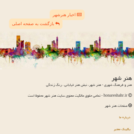
اخبار هنرشهر
بازگشت به صفحه اصلی
هنر شهر
هنر و فرهنگ شهری - هنر شهر، نبض هنر خیابانی ، رنگ زندگی
honareshahr.ir - تمامی حقوق مالکیت معنوی سایت هنر شهر محفوظ است
صفحات هنر شهر
درباره ما
بکلینک معتبر