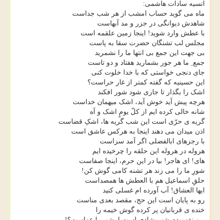
انسیه سادات هاشمی:
ماه می گوید حساب امشب از هر شب جداست
شاهدش دیوانگی در جزر و مد آبهاست
با عطش وارد شوید! اینجا زمین علقمه است
مجلس لب تشنگان حضرت سقا به پاست
بی جهت این جمع بی انتها ما را نشمرید
جمع ِ ما هر جور بشمارید هفتاد و دو تاست
جای دنجی خواستی که با خدا خلوت کنی
این حسینیه که گفته کمتر از غار حراست؟
اشک را بگذار تا جاری شود شور افکند
هرچه پیش آید خوش آید، اشک میهمان خداست
شانه خالی کرده ایم از کلّ یومٍ اشک و آه
گریه ی حرّی است این شب گریه ها، اشکِ قضاست
اذن میدان می دهند اینجا به هرکس عاشق است
با رجزهای ابالفضلی اگر آمد سزاست
هروله در هروله این حلقه را چرخیده ایم
های! ای هاجر! بیا در این حرم، اینجا صفاست
شورِ ما را می زند هر تشنه کامی گوش کن!
حلقِ اسماعیل هم با العطش ها همصداست
ایها العشاق! آب آورده ام غسلی کنید
رو به پایان است این حج، مقصد بعدی مناست
خنده ی قربانیان پر کرده گوش خیمه را
من نفهمیدم شب شادی است امشب یا عزاست؟!